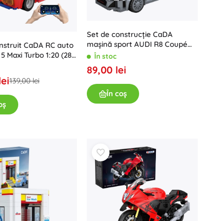
Set de construcție CaDA
mașină sport AUDI R8 Coupé
nstruit CaDA RC auto
1:24, 199 piese
 Maxi Turbo 1:20 (282
În stoc
89,00 lei
lei
139,00 lei
În coș
oș