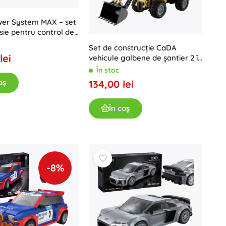
Vouchere cadou
er System MAX – set
sie pentru control de
ță al modelelor
Set de construcție CaDA
lei
vehicule galbene de șantier 2 în
1 încărcător și buldozer
În stoc
134,00 lei
oș
În coș
-8%