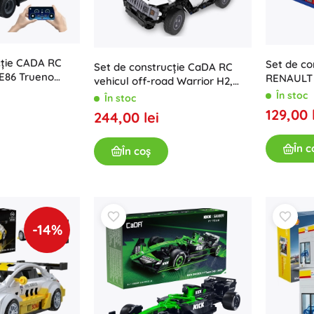
cție CADA RC
Set de co
Set de construcție CaDA RC
E86 Trueno
RENAULT 5
vehicul off-road Warrior H2,
25 piese
piese)
575 piese, Dual Mode
În stoc
În stoc
129,00 
244,00 lei
În c
În coș
-14%