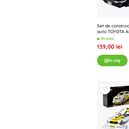
Set de constru
auto TOYOTA A
Initial D 1:20, 3
În stoc
139,00 lei
În coș