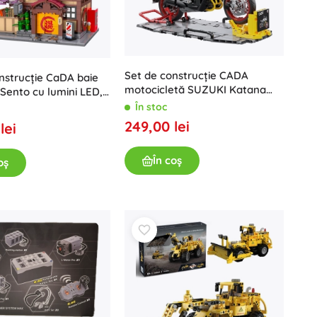
Jucării pentru baie
Set de construcție CADA
nstrucție CaDA baie
motocicletă SUZUKI Katana
Sento cu lumini LED,
1:6, 1104 piese
e
În stoc
249,00 lei
lei
În coș
oș
Accesorii
Baterii
Piese de schimb
Pompe