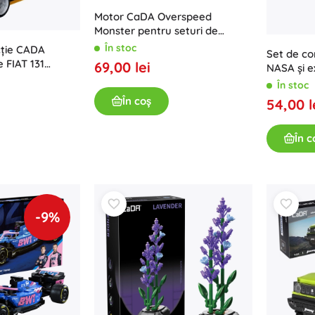
Motor CaDA Overspeed
Monster pentru seturi de
vehicule
În stoc
cție CADA
Set de co
 FIAT 131
69,00 lei
NASA și e
4 piese
Spațială I
În stoc
piese
În coș
54,00 l
În c
-9%