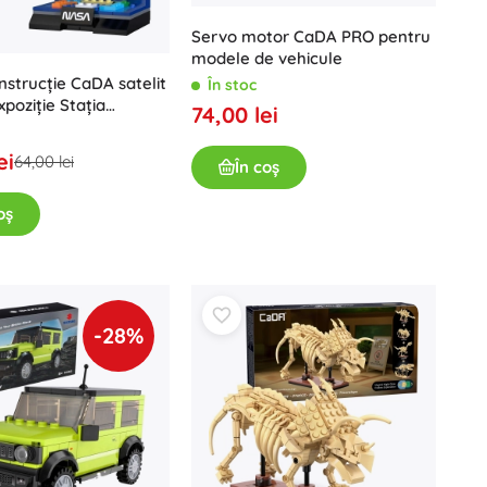
Servo motor CaDA PRO pentru
modele de vehicule
nstrucție CaDA satelit
În stoc
xpoziție Stația
74,00 lei
nternațională, 188
ei
64,00 lei
În coș
oș
-28%