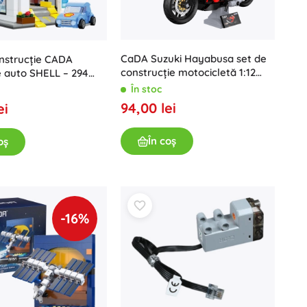
CaDA Suzuki Hayabusa set de
nstrucție CADA
construcție motocicletă 1:12
e auto SHELL – 294
(299 piese)
În stoc
94,00 lei
ei
În coș
oș
-16%