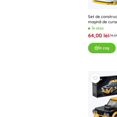
Set de constru
mașină de cur
V8 Coupé DTM 1
În stoc
64,00 lei
74,00
În coș