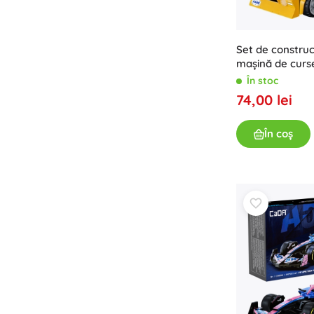
Set de constru
mașină de curse
Abarth 1:24, 25
În stoc
74,00 lei
În coș