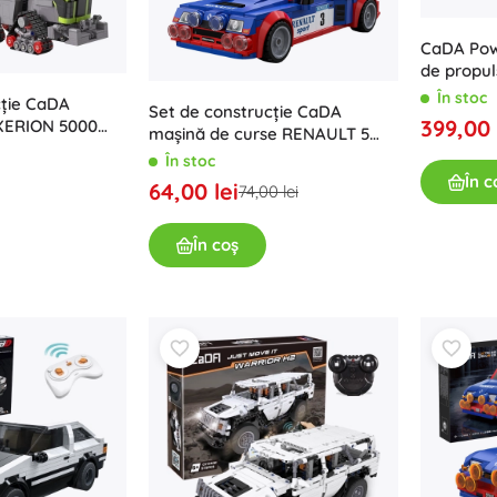
Pentru fetițe
CaDA Pow
Bijuterii
de propul
Genți
la distan
În stoc
cție CaDA
Set de construcție CaDA
Cutițe pentru bijuterii
399,00 
 XERION 5000
mașină de curse RENAULT 5
le 1:32 (1336
Maxi Turbo, 308 piese
În stoc
În c
64,00 lei
74,00 lei
În coș