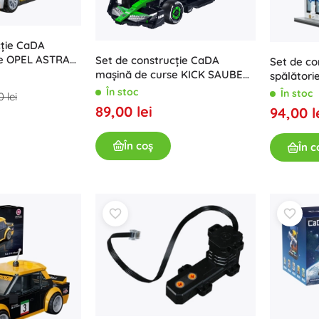
cție CaDA
se OPEL ASTRA
Set de construcție CaDA
Set de co
:24, 305 piese
mașină de curse KICK SAUBER
spălători
F1 C45 (scară 1:24, 348 piese)
piese
În stoc
În stoc
 lei
89,00 lei
94,00 l
În coș
În c