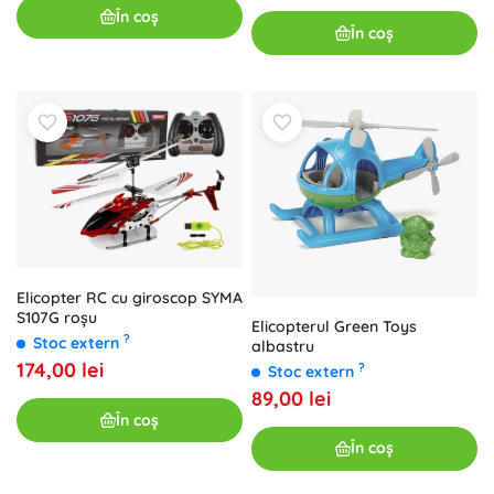
În coș
În coș
Elicopter RC cu giroscop SYMA
S107G roșu
Elicopterul Green Toys
?
Stoc extern
albastru
174,00 lei
?
Stoc extern
89,00 lei
În coș
În coș