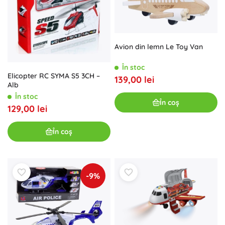
Avion din lemn Le Toy Van
În stoc
Elicopter RC SYMA S5 3CH –
139,00 lei
Alb
În stoc
În coș
129,00 lei
În coș
-9%