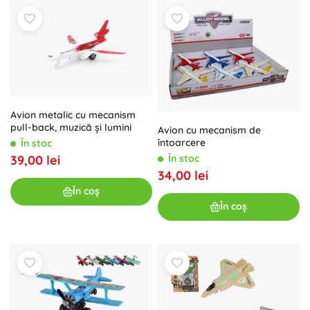
Avion metalic cu mecanism
pull-back, muzică și lumini
Avion cu mecanism de
întoarcere
În stoc
În stoc
39,00 lei
34,00 lei
În coș
În coș