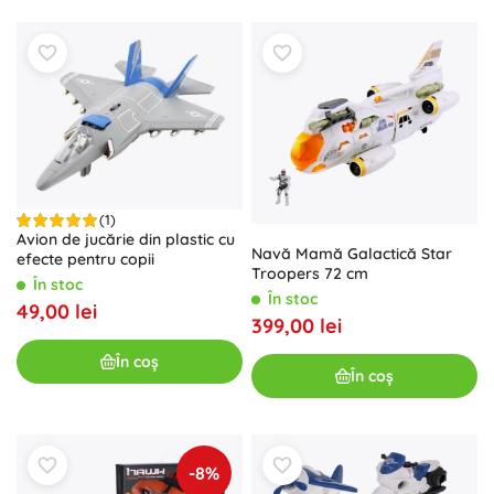
(1)
Avion de jucărie din plastic cu
Navă Mamă Galactică Star
efecte pentru copii
Troopers 72 cm
În stoc
În stoc
49,00 lei
399,00 lei
În coș
În coș
-8%