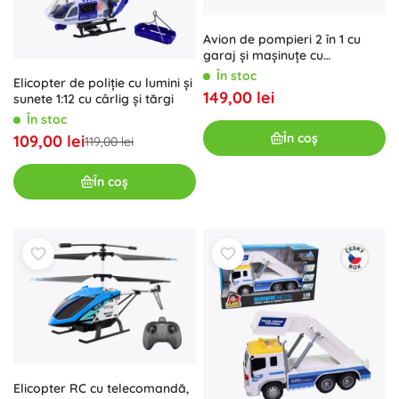
Avion de pompieri 2 în 1 cu
garaj și mașinuțe cu
mecanism inertial
În stoc
Elicopter de poliție cu lumini și
149,00 lei
sunete 1:12 cu cârlig și tărgi
În stoc
În coș
109,00 lei
119,00 lei
În coș
Elicopter RC cu telecomandă,