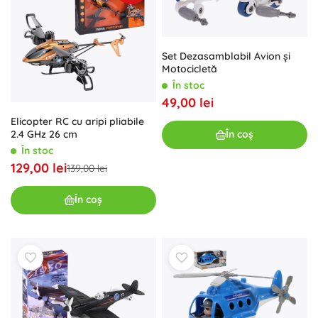
Set Dezasamblabil Avion și
Motocicletă
În stoc
49,00 lei
Elicopter RC cu aripi pliabile
2.4 GHz 26 cm
În coș
În stoc
129,00 lei
139,00 lei
În coș