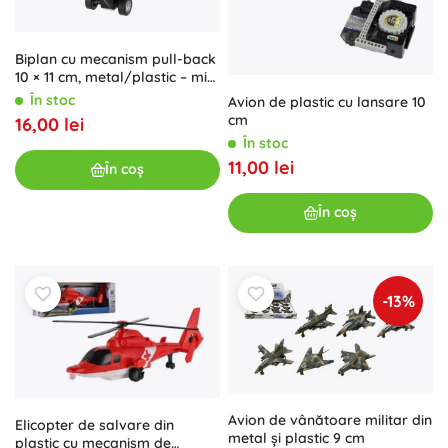
Biplan cu mecanism pull-back
10 × 11 cm, metal/plastic – mix
de culori
În stoc
Avion de plastic cu lansare 10
cm
16,00 lei
În stoc
11,00 lei
În coș
În coș
-13%
Avion de vânătoare militar din
Elicopter de salvare din
metal și plastic 9 cm
plastic cu mecanism de