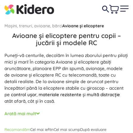
Mașini, trenuri, avioane, bărci
Avioane și elicoptere
Avioane și elicoptere pentru copii –
jucării și modele RC
Puneți-vă centurile, decolăm în lumea zborului pentru piloți
mici și mari! În categoria Avioane și elicoptere găsiți
aruncătoare, planoare EPP din spumă, avionașe, modele
de avioane și elicoptere RC cu telecomandă, toate cu
detalii realiste. De la avioane simple de aruncat pentru
începători până la elicoptere stabile cu giroscop – accent
pe
control ușor
,
materiale rezistente
și
multă distracție
atât afară, cât și în casă.
Avioanele și elicopterele pentru copii susțin dezvoltarea
Arată mai mult
motricității fine și a coordonării mână–ochi, îi învață bazele
aerodinamicii și fizicii zborului și dezvoltă imaginația
Recomandăm
Cel mai ieftin
Cel mai scump
După evaluare
spațială. Datorită greutății reduse a modelelor din spumă,