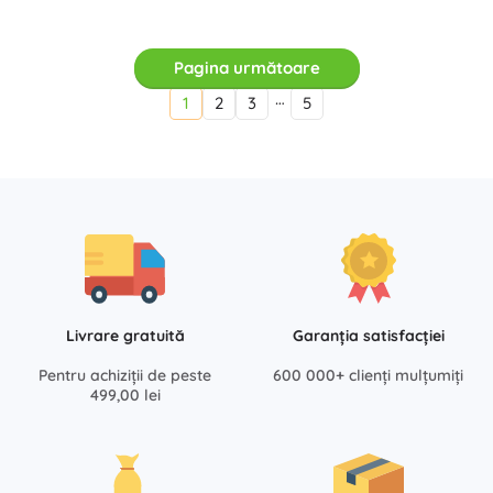
Pagina următoare
…
1
2
3
5
Livrare gratuită
Garanția satisfacției
Pentru achiziții de peste
600 000+ clienți mulțumiți
499,00 lei