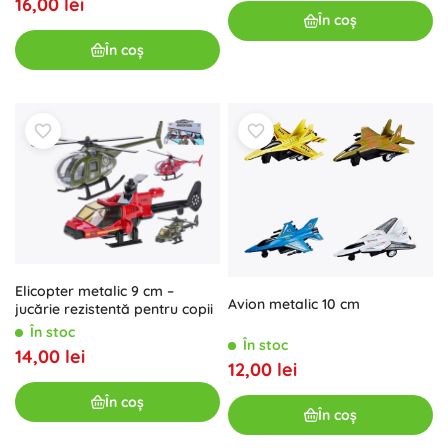
16,00 lei
În coș
În coș
Elicopter metalic 9 cm –
Avion metalic 10 cm
jucărie rezistentă pentru copii
În stoc
În stoc
14,00 lei
12,00 lei
În coș
În coș