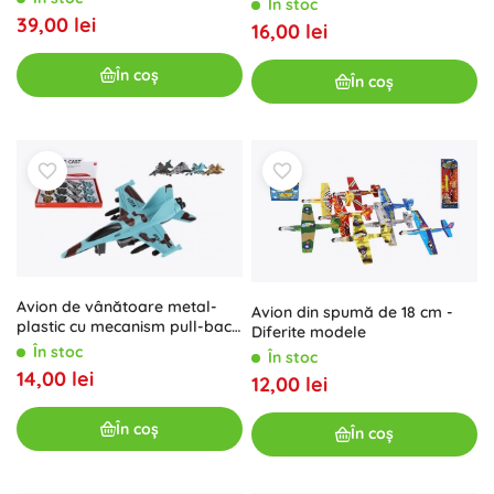
În stoc
culori, 10 cm
39,00 lei
16,00 lei
În coș
În coș
Avion de vânătoare metal-
Avion din spumă de 18 cm -
plastic cu mecanism pull-back
Diferite modele
14 cm – 4 culori
În stoc
În stoc
14,00 lei
12,00 lei
În coș
În coș