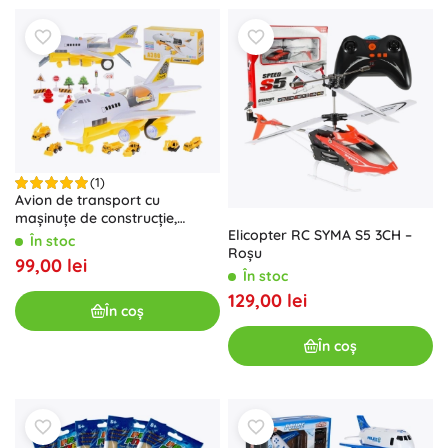
(1)
Avion de transport cu
mașinuțe de construcție,
Elicopter RC SYMA S5 3CH –
fuselaj deschis și efecte
În stoc
Roșu
luminoase
99,00 lei
În stoc
129,00 lei
În coș
În coș