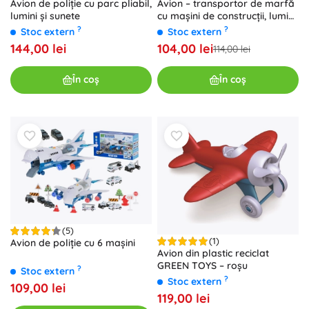
Avion de poliție cu parc pliabil,
Avion – transportor de marfă
lumini și sunete
cu mașini de construcții, lumini
și sunete
?
?
Stoc extern
Stoc extern
144,00 lei
104,00 lei
114,00 lei
În coș
În coș
(5)
(1)
Avion de poliție cu 6 mașini
Avion din plastic reciclat
GREEN TOYS – roșu
?
Stoc extern
?
Stoc extern
109,00 lei
119,00 lei