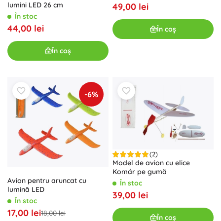
lumini LED 26 cm
49,00 lei
În stoc
44,00 lei
În coș
În coș
-6%
(2)
Model de avion cu elice
Komár pe gumă
Avion pentru aruncat cu
În stoc
lumină LED
39,00 lei
În stoc
17,00 lei
18,00 lei
În coș