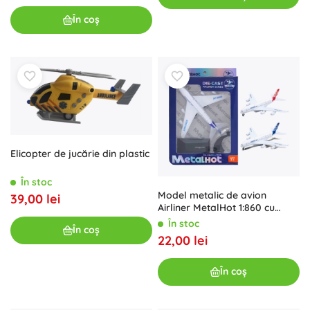
În coș
Elicopter de jucărie din plastic
În stoc
Model metalic de avion
39,00 lei
Airliner MetalHot 1:860 cu
mecanism de tragere înapoi
În stoc
În coș
22,00 lei
În coș