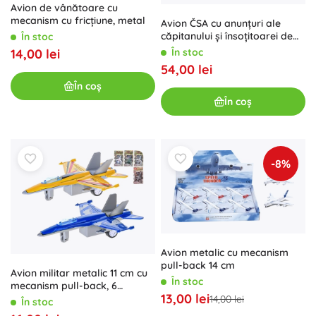
Avion de vânătoare cu
mecanism cu fricțiune, metal
Avion ČSA cu anunțuri ale
căpitanului și însoțitoarei de
În stoc
bord, cu mecanism cu inerție
În stoc
14,00 lei
20 cm
54,00 lei
În coș
În coș
-8%
Avion metalic cu mecanism
pull-back 14 cm
Avion militar metalic 11 cm cu
În stoc
mecanism pull-back, 6
13,00 lei
modele
14,00 lei
În stoc