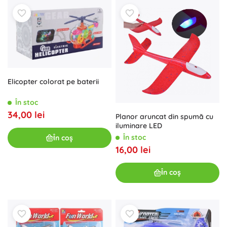
Elicopter colorat pe baterii
În stoc
34,00 lei
Planor aruncat din spumă cu
iluminare LED
În stoc
În coș
16,00 lei
În coș