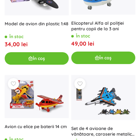
Elicopterul Alfa al poliției
Model de avion din plastic 1:48
pentru copii de la 3 ani
În stoc
În stoc
49,00 lei
34,00 lei
În coș
În coș
Avion cu elice pe baterii 14 cm
Set de 4 avioane de
vânătoare, caroserie metalică
În stoc
și mecanism pull-back, mix de