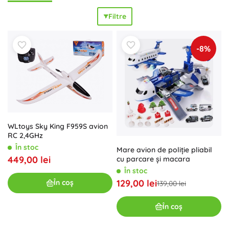
sunt
sigure
pentru începători, în timp ce modelele precise
Filtre
cu tren de aterizare, lumini și sunete îi vor încânta și pe
pasionații avansați. Seturile creative de construcție de
avioane antrenează, în plus, răbdarea și
gândirea creativă
.
-8%
Alegeți în funcție de vârstă și stilul de zbor: avioane de
aruncat pentru parc, avioane cu lansare pentru acțiune
dinamică, avioane RC și elicoptere RC cu diferite anverguri
ale aripilor și autonomie a bateriei pentru zboruri mai lungi.
Sunt disponibile și modele rezistente pentru zbor indoor,
precum și aparate robuste pentru exterior. Fie că doriți
zboruri scurte de antrenament sau misiuni lungi, această
WLtoys Sky King F959S avion
categorie va aduce un
sentiment realist
,
distracție la
RC 2,4GHz
maximum
și
bucuria pilotajului
.
În stoc
Mare avion de poliție pliabil
449,00 lei
cu parcare și macara
În stoc
129,00 lei
În coș
139,00 lei
În coș