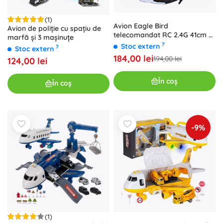
(1)
Avion Eagle Bird
Avion de poliție cu spațiu de
telecomandat RC 2.4G 41cm x
marfă și 3 mașinuțe
28cm x 5cm
?
Stoc extern
?
Stoc extern
184,00 lei
194,00 lei
124,00 lei
În coș
În coș
-9%
(1)