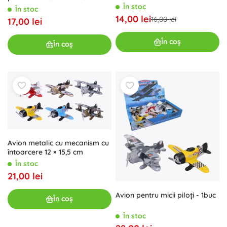
În stoc
întoarcere 22 cm
În stoc
14,00 lei
16,00 lei
17,00 lei
În coș
În coș
Avion metalic cu mecanism cu
întoarcere 12 × 15,5 cm
În stoc
21,00 lei
Avion pentru micii piloți - 1buc
În coș
În stoc