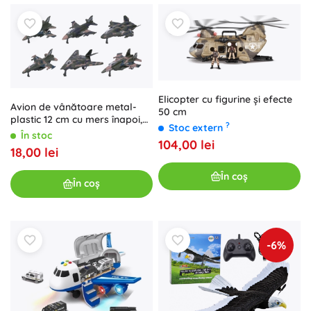
Elicopter cu figurine și efecte
Avion de vânătoare metal-
50 cm
plastic 12 cm cu mers înapoi,
?
Stoc extern
mix de tipuri 6 bucăți în cutie
În stoc
104,00 lei
18,00 lei
În coș
În coș
-6%