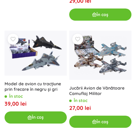
29,00 lei
În coș
Model de avion cu tracțiune
Jucării Avion de Vânătoare
prin frecare în negru și gri
Camuflaj Militar
În stoc
În stoc
39,00 lei
27,00 lei
În coș
În coș