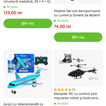
structură metalică, 25 × 5 × 12
cm
În stoc
Mașină Servicii Aeroportuare
129,00 lei
cu Lumini și Sunete pe Baterii
În stoc
În coș
74,00 lei
În coș
(1)
Elicopter RC cu control prin
mișcarea mâinii și încărcare
USB, 16 cm
În stoc
Avion cu telecomandă cu