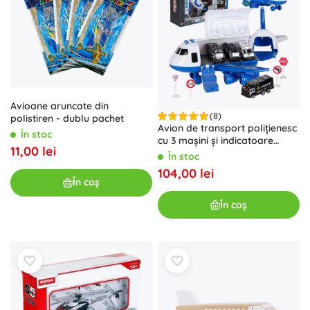
Avioane aruncate din
(8)
polistiren - dublu pachet
Avion de transport polițienesc
În stoc
cu 3 mașini și indicatoare
11,00 lei
rutiere
În stoc
104,00 lei
În coș
În coș