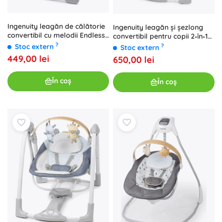
Ingenuity leagăn de călătorie
Ingenuity leagăn și șezlong
convertibil cu melodii Endless
convertibil pentru copii 2‑în‑1
Blooms, 0m+, până la 9 kg
Swell cu vibrații și melodii
?
?
Stoc extern
Stoc extern
449,00 lei
650,00 lei
În coș
În coș