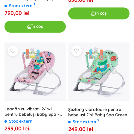
?
Stoc extern
790,00 lei
În coș
În coș
Leagăn cu vibrații 2‑în‑1
Şezlong vibratoare pentru
pentru bebeluși Baby Spa –
bebeluși 2în1 Baby Spa Green
Roz
?
?
Stoc extern
Stoc extern
299,00 lei
249,00 lei