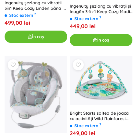
Ingenuity șezlong cu vibrații
Ingenuity șezlong cu vibrații și
3în1 Keep Cozy Linden până la
leagăn 3-în-1 Keep Cozy Madi
18 kg
?
Stoc extern
până la 18 kg
?
Stoc extern
499,00 lei
449,00 lei
În coș
În coș
Bright Starts saltea de joacă
cu activități Wild Rainforest
FoldAway
?
Stoc extern
249,00 lei