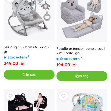
Șezlong cu vibrații Nukido –
Fotoliu extensibil pentru copii
gri
2în1 Koala, gri
?
Stoc extern
?
Stoc extern
249,00 lei
194,00 lei
În coș
În coș