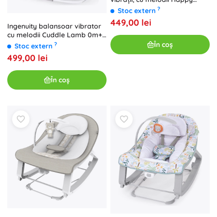
Belly Rock-to-Bounce Parker
?
Stoc extern
449,00 lei
Ingenuity balansoar vibrator
cu melodii Cuddle Lamb 0m+
până la 18 kg
În coș
?
Stoc extern
499,00 lei
În coș