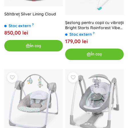
Săltăreț Silver Lining Cloud
Șezlong pentru copii cu vibrații
?
Stoc extern
Bright Starts Rainforest Vibes,
850,00 lei
0–9 kg
?
Stoc extern
179,00 lei
În coș
În coș