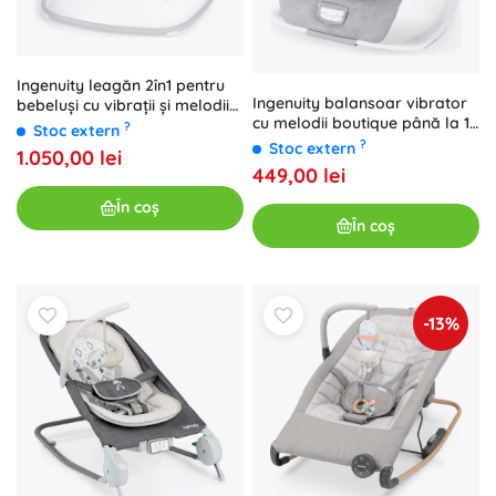
Ingenuity leagăn 2în1 pentru
Ingenuity balansoar vibrator
bebeluși cu vibrații și melodii
cu melodii boutique până la 18
Raylan, alimentare USB
?
Stoc extern
kg
?
Stoc extern
1.050,00 lei
449,00 lei
În coș
În coș
-13%