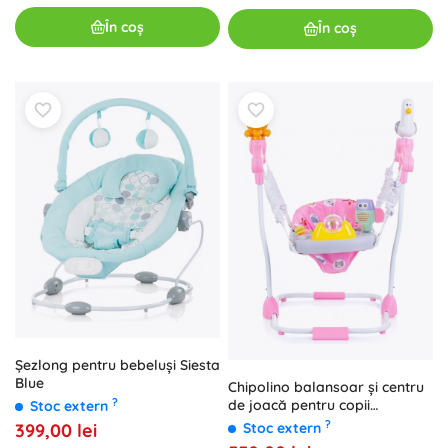
În coș
În coș
Șezlong pentru bebeluși Siesta
Blue
Chipolino balansoar și centru
?
de joacă pentru copii
Stoc extern
Macarena roz
?
Stoc extern
399,00 lei