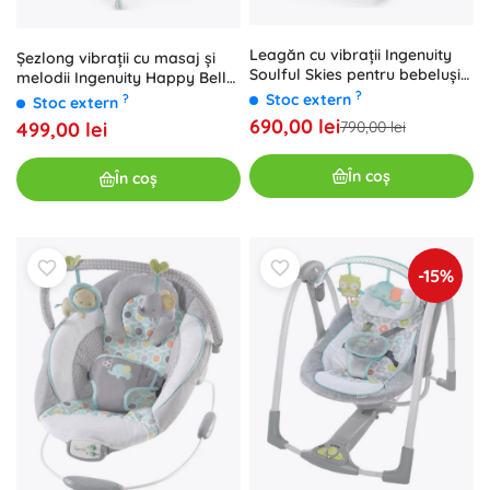
Leagăn cu vibrații Ingenuity
Șezlong vibrații cu masaj și
Soulful Skies pentru bebeluși
melodii Ingenuity Happy Belly
până la 9 kg
Rock-to-Bounce, chambray
?
Stoc extern
?
Stoc extern
690,00 lei
499,00 lei
790,00 lei
În coș
În coș
-15%