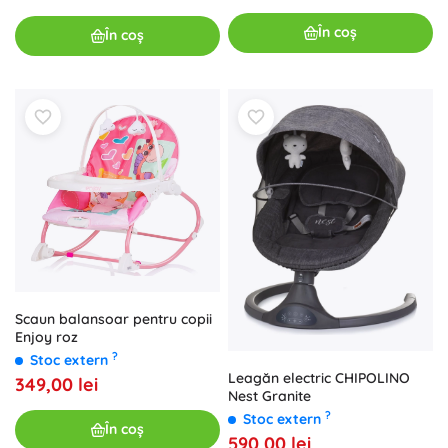
În coș
În coș
Scaun balansoar pentru copii
Enjoy roz
?
Stoc extern
Leagăn electric CHIPOLINO
349,00 lei
Nest Granite
?
Stoc extern
În coș
590,00 lei