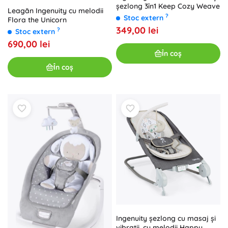
șezlong 3în1 Keep Cozy Weave
Leagăn Ingenuity cu melodii
?
Stoc extern
Flora the Unicorn
349,00 lei
?
Stoc extern
690,00 lei
În coș
În coș
Ingenuity șezlong cu masaj și
vibrații, cu melodii Happy