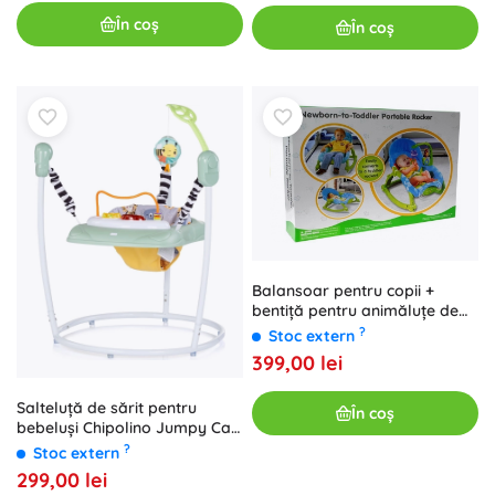
În coș
În coș
Balansoar pentru copii +
bentiță pentru animăluțe de
companie
?
Stoc extern
399,00 lei
Salteluță de sărit pentru
În coș
bebeluși Chipolino Jumpy Car
mint
?
Stoc extern
299,00 lei