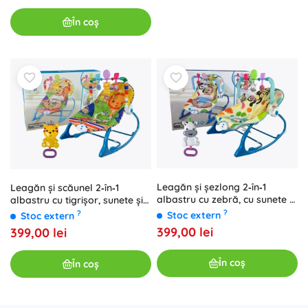
În coș
Leagăn și șezlong 2‑în‑1
Leagăn și scăunel 2‑în‑1
albastru cu zebră, cu sunete și
albastru cu tigrișor, sunete și
vibrații
vibrații
?
?
Stoc extern
Stoc extern
399,00 lei
399,00 lei
În coș
În coș