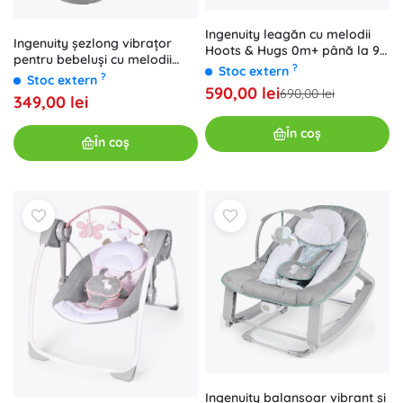
Ingenuity leagăn cu melodii
Ingenuity șezlong vibrațor
Hoots & Hugs 0m+ până la 9
pentru bebeluși cu melodii
kg
?
Stoc extern
Flora the Unicorn
?
Stoc extern
590,00 lei
690,00 lei
349,00 lei
În coș
În coș
Ingenuity balansoar vibrant și