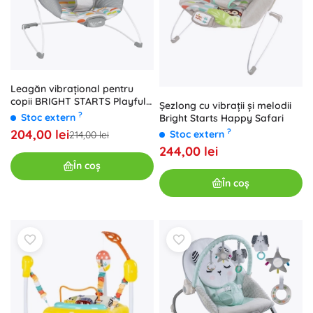
Leagăn vibrațional pentru
copii BRIGHT STARTS Playful
Șezlong cu vibrații și melodii
Paradise
?
Stoc extern
Bright Starts Happy Safari
204,00 lei
?
Stoc extern
214,00 lei
244,00 lei
În coș
În coș