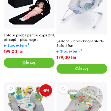
Fotoliu pliabil pentru copii 2în1,
pisicuță – pluș, negru
Șezlong vibrații Bright Starts
?
Stoc extern
Safari fun
?
199,00 lei
Stoc extern
179,00 lei
În coș
În coș
-5%