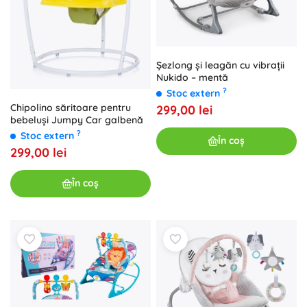
Șezlong și leagăn cu vibrații
Nukido – mentă
?
Stoc extern
Chipolino săritoare pentru
299,00 lei
bebeluși Jumpy Car galbenă
?
Stoc extern
În coș
299,00 lei
În coș