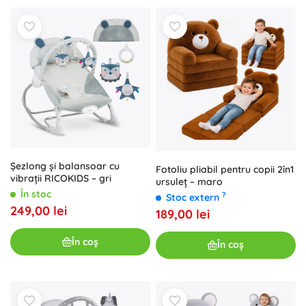
Șezlong și balansoar cu
Fotoliu pliabil pentru copii 2în1
vibrații RICOKIDS – gri
ursuleț – maro
În stoc
?
Stoc extern
249,00 lei
189,00 lei
În coș
În coș