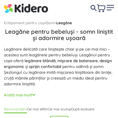
Echipament pentru copii
Somn
Leagăne
Leagăne pentru bebeluși - somn liniștit
și adormire ușoară
Legănare delicată care liniștește chiar și pe cei mai mici –
acestea sunt leagănele pentru bebeluși. Leagănul pentru
copii oferă
legănare blândă
,
mișcare de balansare
,
design
ergonomic
și
sprijin confortabil
pentru odihnă și somn.
Șezlongul cu legănare imită mișcarea liniștitoare din brațe,
cruță mâinile părinților și creează un mediu ideal pentru
adormire liniștită.
Alegeți un leagăn manual sau un leagăn electric cu vibrații
Arată mai mult
și melodii – ambele variante se remarcă prin funcționare
silențioasă și opțiuni de reglare. Funcțiile practice precum
Recomandăm
Cel mai ieftin
Cel mai scump
După evaluare
pozițiile reglabile lin, spătarul ajustabil, inserția pentru nou-
născut, centurile de siguranță și picioarele antiderapante