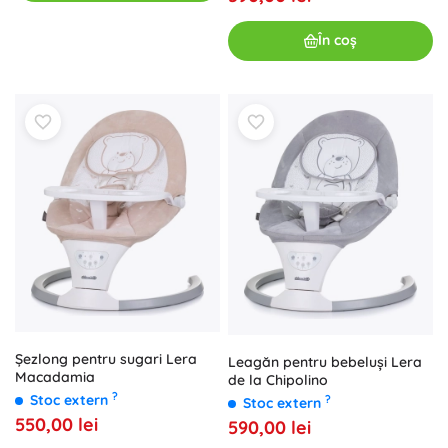
În coș
Șezlong pentru sugari Lera
Leagăn pentru bebeluși Lera
Macadamia
de la Chipolino
?
Stoc extern
?
Stoc extern
550,00 lei
590,00 lei