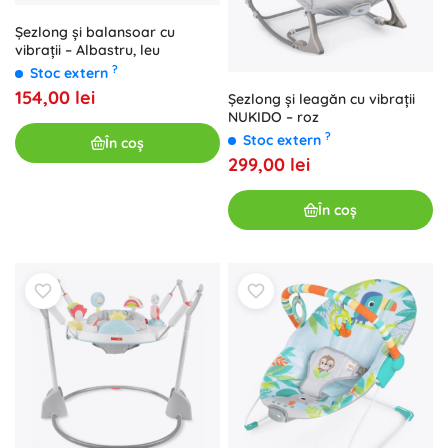
Șezlong și balansoar cu
vibrații – Albastru, leu
?
Stoc extern
154,00 lei
Șezlong și leagăn cu vibrații
NUKIDO – roz
?
Stoc extern
În coș
299,00 lei
În coș