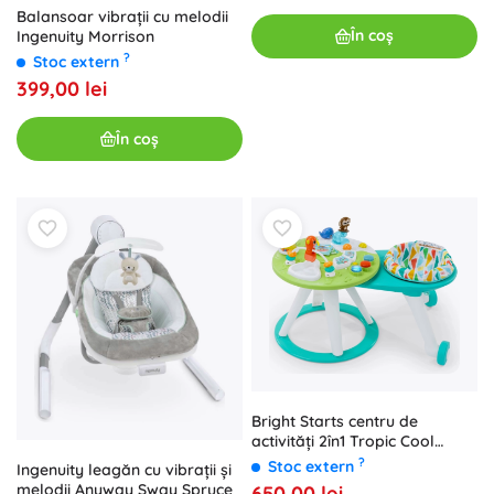
Balansoar vibrații cu melodii
În coș
Ingenuity Morrison
?
Stoc extern
399,00 lei
În coș
Bright Starts centru de
activități 2în1 Tropic Cool
Around We Go
?
Stoc extern
Ingenuity leagăn cu vibrații și
melodii Anyway Sway Spruce
650,00 lei