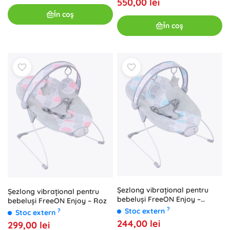
550,00 lei
În coș
În coș
Șezlong vibrațional pentru
Șezlong vibrațional pentru
bebeluși FreeON Enjoy –
bebeluși FreeON Enjoy – Roz
Albastru
?
Stoc extern
?
Stoc extern
244,00 lei
299,00 lei