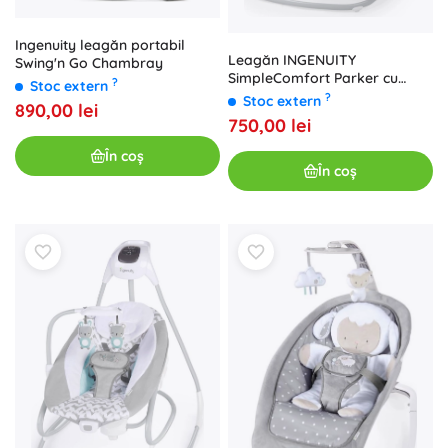
Ingenuity leagăn portabil
Leagăn INGENUITY
Swing'n Go Chambray
SimpleComfort Parker cu
?
Stoc extern
muzică și alimentare USB, 0–9
?
Stoc extern
890,00 lei
kg
750,00 lei
În coș
În coș