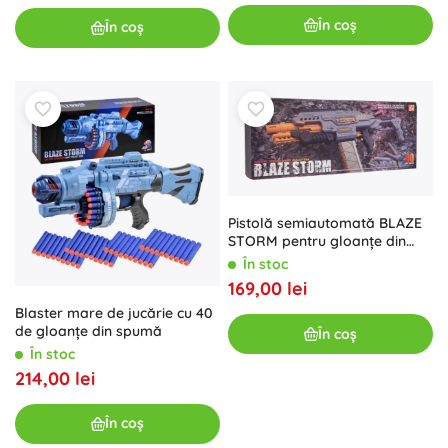
În coș
În coș
Pistolă semiautomată BLAZE
STORM pentru gloanțe din
spumă – gri
În stoc
169,00 lei
Blaster mare de jucărie cu 40
de gloanțe din spumă
În coș
În stoc
214,00 lei
În coș