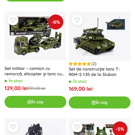
-8%
(2)
Set militar – camion cu
Set de construcție tanc T-
remorcă, elicopter și tanc cu
90M-S 1:35 de la Sluban
mecanism de inerție
În stoc
În stoc
129,00 lei
169,00 lei
139,00 lei
În coș
În coș
-5%