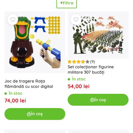
Filtre
Datorită
varietății
și
extensibilității
poți construi cu ușurință
diorame sau crea întregi
misiuni militare
. Jucăriile militare
pentru copii dezvoltă
imaginația
,
creativitatea
, motricitatea
fină și capacitatea de a planifica
strategia
și de a colabora
în echipă. Sunt excelente pentru joaca individuală sau
pentru bătălii comune pe covor, atât pentru începători, cât
și pentru colecționari care apreciază soldații detaliați și
tehnica de luptă. Soldații, jucăriile de armată și seturile
oferă
posibilități nelimitate
de distracție și de construire a
(9)
propriei armate.
Set colecționar figurine
militare 307 bucăți
În stoc
Joc de tragere Rața
54,00 lei
flămândă cu scor digital
În stoc
74,00 lei
În coș
În coș