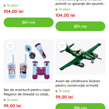
pistolă cu gloanțe din spumă,
În stoc
12 săgeți
În stoc
104,00 lei
104,00 lei
În coș
În coș
Avion de vânătoare Sluban
pentru construcție armată
Set de aventură pentru copii
În stoc
Regatul de Gheață cu stații
99,00 lei
Walkie‑Talkie, lanternă,
În stoc
binoclu și busolă
99,00 lei
În coș