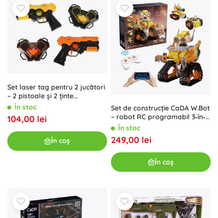
Set laser tag pentru 2 jucători
– 2 pistoale și 2 ținte
interactive
În stoc
Set de construcție CaDA W.Bot
– robot RC programabil 3‑în‑1
104,00 lei
(455 piese)
În stoc
249,00 lei
În coș
În coș