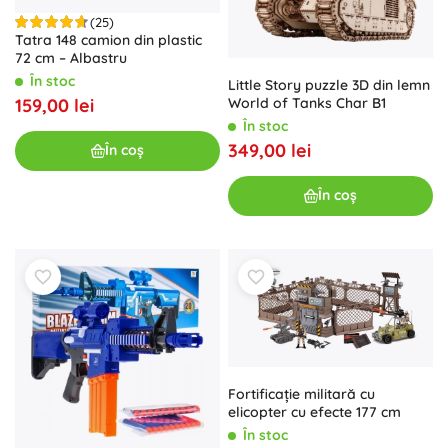
(25)
Tatra 148 camion din plastic
72 cm – Albastru
În stoc
Little Story puzzle 3D din lemn
World of Tanks Char B1
159,00 lei
În stoc
349,00 lei
În coș
În coș
Fortificație militară cu
elicopter cu efecte 177 cm
În stoc