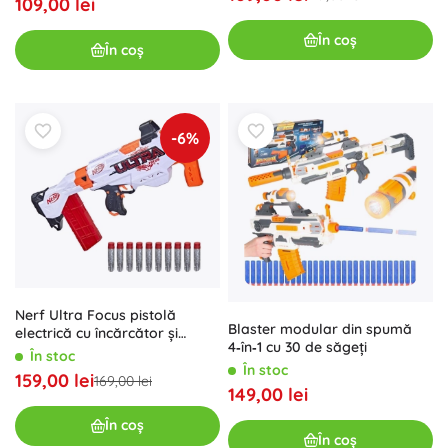
109,00 lei
În coș
În coș
-6%
Nerf Ultra Focus pistolă
Blaster modular din spumă
electrică cu încărcător și
4‑în‑1 cu 30 de săgeți
gloanțe din spumă
În stoc
În stoc
159,00 lei
169,00 lei
149,00 lei
În coș
În coș