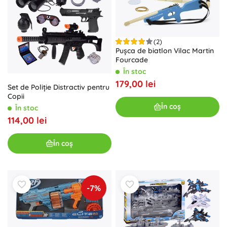
(2)
Pușca de biatlon Vilac Martin
Fourcade
În stoc
179,00 lei
Set de Poliție Distractiv pentru
Copii
În coș
În stoc
114,00 lei
În coș
-7%