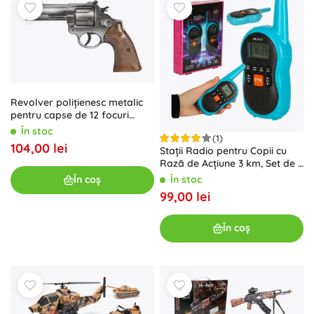
Revolver polițienesc metalic
pentru capse de 12 focuri
Gonher
În stoc
(1)
104,00 lei
Stații Radio pentru Copii cu
Rază de Acțiune 3 km, Set de 2
bucăți
În stoc
În coș
99,00 lei
În coș