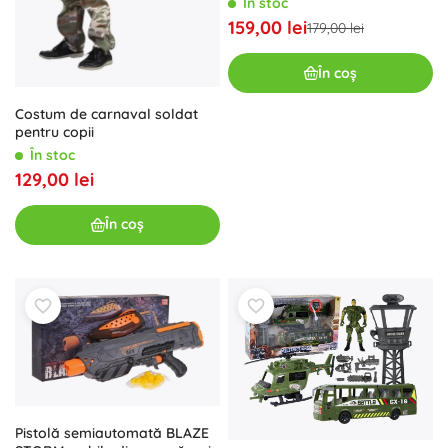
În stoc
159,00 lei
179,00 lei
În coș
Costum de carnaval soldat
pentru copii
În stoc
129,00 lei
În coș
Pistolă semiautomată BLAZE