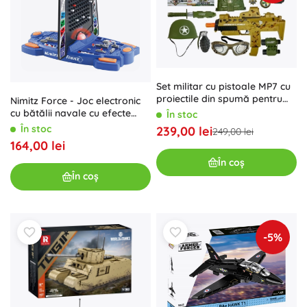
Set militar cu pistoale MP7 cu
proiectile din spumă pentru
Nimitz Force - Joc electronic
copii
cu bătălii navale cu efecte
În stoc
luminoase și sonore
În stoc
239,00 lei
249,00 lei
164,00 lei
În coș
În coș
-5%