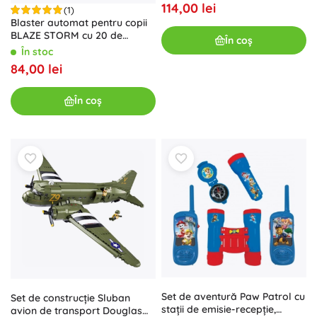
114,00 lei
(1)
Blaster automat pentru copii
BLAZE STORM cu 20 de
În coș
proiectile din spumă și vizor
În stoc
84,00 lei
În coș
Set de aventură Paw Patrol cu
Set de construcție Sluban
stații de emisie-recepție,
avion de transport Douglas