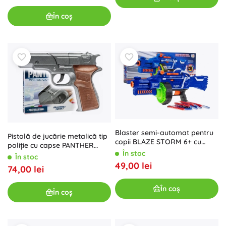
În coș
Blaster semi-automat pentru
Pistolă de jucărie metalică tip
copii BLAZE STORM 6+ cu
poliție cu capse PANTHER
încărcător tip tambur și 20 de
În stoc
Silver, cu 8 focuri
În stoc
săgeți din spumă
49,00 lei
74,00 lei
În coș
În coș