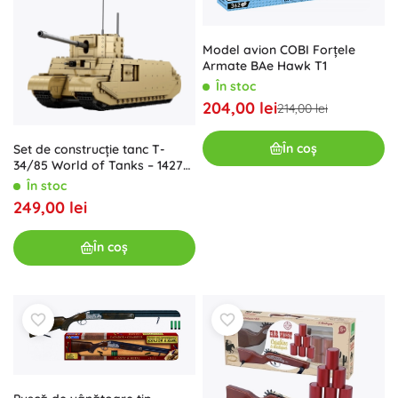
Model avion COBI Forțele
Armate BAe Hawk T1
În stoc
204,00 lei
214,00 lei
În coș
Set de construcție tanc T-
34/85 World of Tanks – 1427
de piese
În stoc
249,00 lei
În coș