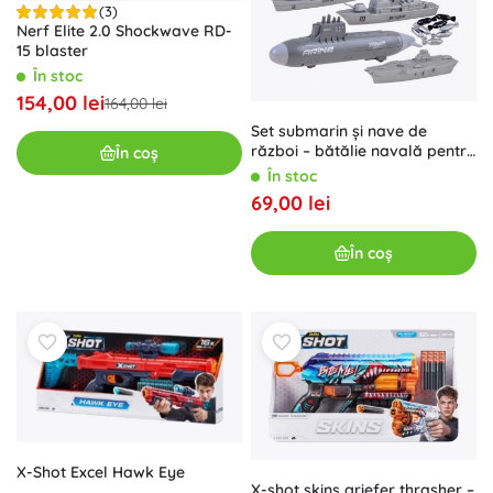
(3)
Nerf Elite 2.0 Shockwave RD-
15 blaster
În stoc
154,00 lei
164,00 lei
Set submarin și nave de
război – bătălie navală pentru
În coș
copii
În stoc
69,00 lei
În coș
X-Shot Excel Hawk Eye
X-shot skins griefer thrasher –