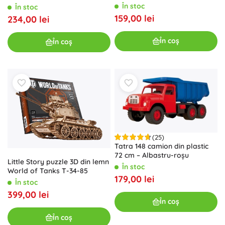
binoclu și busolă
C‑47
În stoc
În stoc
159,00 lei
234,00 lei
În coș
În coș
(25)
Tatra 148 camion din plastic
72 cm – Albastru-roșu
Little Story puzzle 3D din lemn
În stoc
World of Tanks T-34-85
179,00 lei
În stoc
399,00 lei
În coș
În coș