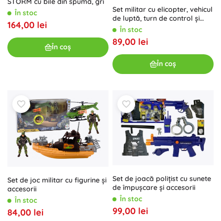
STORM cu bile din spumă, gri
Set militar cu elicopter, vehicul
În stoc
de luptă, turn de control și
164,00 lei
figurină soldat
În stoc
89,00 lei
În coș
În coș
Set de joacă polițist cu sunete
Set de joc militar cu figurine și
de împușcare și accesorii
accesorii
În stoc
În stoc
99,00 lei
84,00 lei