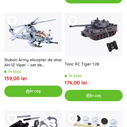
Sluban Army elicopter de atac
Tanc RC Tiger 1:28
AH-1Z Viper – set de
construcție 482 piese
În stoc
În stoc
139,00 lei
174,00 lei
În coș
În coș