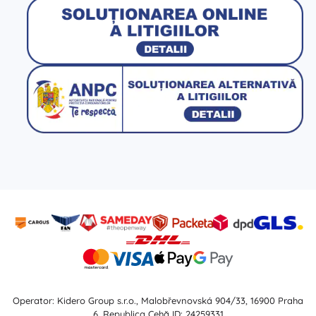
Operator: Kidero Group s.r.o., Malobřevnovská 904/33, 16900 Praha
6, Republica Cehă ID: 24259331