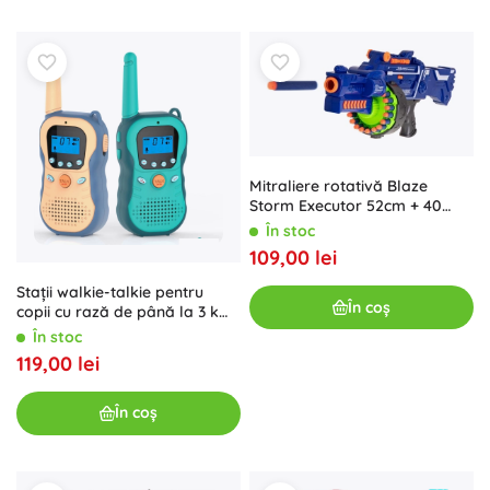
Mitraliere rotativă Blaze
Storm Executor 52cm + 40
gloanțe NERF
În stoc
109,00 lei
Stații walkie-talkie pentru
În coș
copii cu rază de până la 3 km,
16 cm
În stoc
119,00 lei
În coș