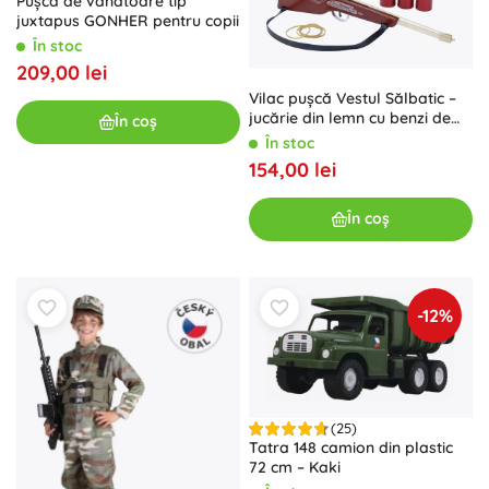
Pușcă de vânătoare tip
juxtapus GONHER pentru copii
În stoc
209,00 lei
Vilac pușcă Vestul Sălbatic –
jucărie din lemn cu benzi de
În coș
cauciuc pentru tras la doze
În stoc
154,00 lei
În coș
-12%
(25)
Tatra 148 camion din plastic
72 cm – Kaki