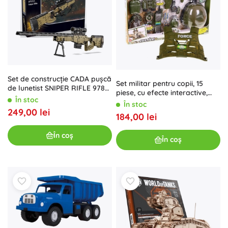
Set de construcție CADA pușcă
Set militar pentru copii, 15
de lunetist SNIPER RIFLE 978
piese, cu efecte interactive,
piese
În stoc
cască, vestă, pușcă și stație
În stoc
radio
249,00 lei
184,00 lei
În coș
În coș