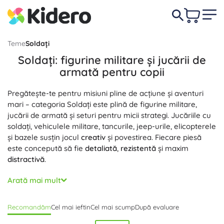
Teme
Soldați
Soldați: figurine militare și jucării de
armată pentru copii
Pregătește-te pentru misiuni pline de acțiune și aventuri
mari – categoria Soldați este plină de figurine militare,
jucării de armată și seturi pentru micii strategi. Jucăriile cu
soldați, vehiculele militare, tancurile, jeep-urile, elicopterele
și bazele susțin jocul
creativ
și povestirea. Fiecare piesă
este concepută să fie
detaliată
,
rezistentă
și maxim
distractivă
.
Figurinele militare au adesea articulații mobile, uniforme
Arată mai mult
realiste și accesorii bogate – căști, stații radio, rucsacuri,
binocluri sau arme. Seturile de armată combină figurinele
Recomandăm
Cel mai ieftin
Cel mai scump
După evaluare
cu tehnica: tancuri cu turelă rotativă, jeep-uri cu remorcă,
transportoare, nave și elicoptere cu cârlig de coborâre.