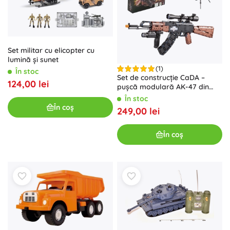
Set militar cu elicopter cu
lumină și sunet
(1)
În stoc
Set de construcție CaDA –
124,00 lei
pușcă modulară AK-47 din
738 piese
În stoc
În coș
249,00 lei
În coș