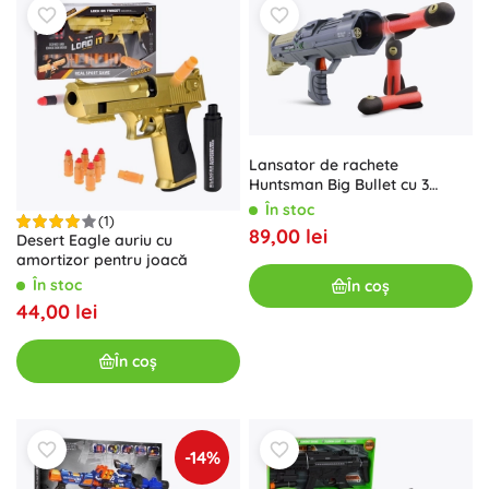
Lansator de rachete
Huntsman Big Bullet cu 3
gloanțe din spumă 37 cm
În stoc
(1)
89,00 lei
Desert Eagle auriu cu
amortizor pentru joacă
În stoc
În coș
44,00 lei
În coș
-14%