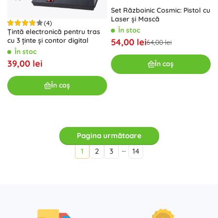
Set Războinic Cosmic: Pistol cu
Laser și Mască
(4)
În stoc
Țintă electronică pentru tras
cu 3 ținte și contor digital
54,00 lei
64,00 lei
În stoc
39,00 lei
În coș
În coș
Pagina următoare
…
1
2
3
14