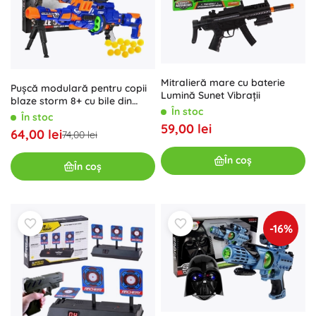
Mitralieră mare cu baterie
Pușcă modulară pentru copii
Lumină Sunet Vibrații
blaze storm 8+ cu bile din
În stoc
spumă și accesorii
În stoc
59,00 lei
64,00 lei
74,00 lei
În coș
În coș
-16%