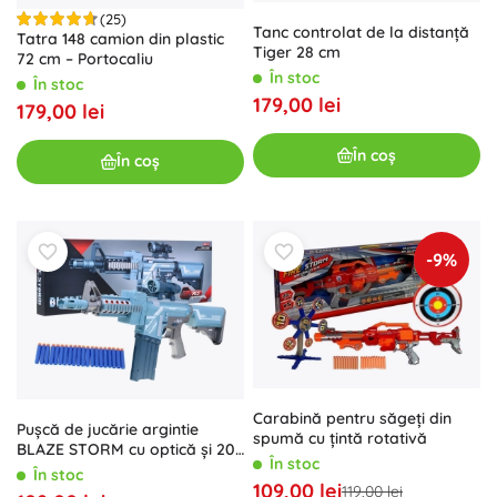
(25)
Tanc controlat de la distanță
Tatra 148 camion din plastic
Tiger 28 cm
72 cm – Portocaliu
În stoc
În stoc
179,00 lei
179,00 lei
În coș
În coș
-9%
Carabină pentru săgeți din
Pușcă de jucărie argintie
spumă cu țintă rotativă
BLAZE STORM cu optică și 20
În stoc
de gloanțe din spumă, 6+
În stoc
109,00 lei
119,00 lei