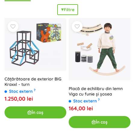
sigură
. Tunelurile și trecerile de joacă dezvoltă
motricitatea
Filtre
grosieră și fină
, coordonarea și orientarea în spațiu și
stimulează în mod natural
creativitatea
în jocurile de-a v-
ați ascunselea, întreceri sau trasee cu obstacole. În funcție
de spațiu, alegeți lungimea și diametrul tunelului, numărul
de module sau combinația cu un cort – o prolézačka
pliabilă este
compactă
,
versatilă
și ușor de mutat între
încăperi. Prolézačky de interior pentru camera copilului pot
fi conectate în trasee distractive sau completate cu o
căsuță cu tunel pentru și
mai multă distracție
. Motivele
colorate și formele diverse transformă fiecare moment în
mișcare plină de bucurie
și joacă de durată.
Cățărătoare de exterior BIG
Kraxxl - turn
Placă de echilibru din lemn
?
Stoc extern
Viga cu funie și șosea
1.250,00 lei
?
Stoc extern
164,00 lei
În coș
În coș