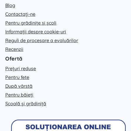
Blog
Contactați-ne
Pentru grădinițe și școli
Informații despre cookie-uri
Reguli de procesare a evaluărilor
Recenzii
Ofertă
Prețuri reduse
Pentru fete
După vârstă
Pentru băieți
Școală și grădiniță