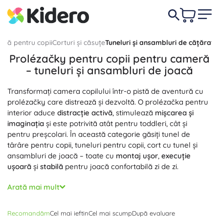
ră pentru copii
Corturi și căsuțe
Tuneluri și ansambluri de cățărat
Prolézačky pentru copii pentru cameră
– tuneluri și ansambluri de joacă
Transformați camera copilului într-o pistă de aventură cu
prolézačky care distrează și dezvoltă. O prolézačka pentru
interior aduce
distracție activă
, stimulează
mișcarea și
imaginația
și este potrivită atât pentru toddleri, cât și
pentru preșcolari. În această categorie găsiți tunel de
târâre pentru copii, tuneluri pentru copii, cort cu tunel și
ansambluri de joacă – toate cu
montaj ușor
,
execuție
ușoară
și
stabilă
pentru joacă confortabilă zi de zi.
Prolézačky pentru copii sunt fabricate din materiale
Arată mai mult
plăcute, rezistente și adesea lavabile; ferestrele din plasă
respirabilă permit supravegherea, iar marginile netede,
Recomandăm
Cel mai ieftin
Cel mai scump
După evaluare
fără muchii ascuțite, susțin o cățărare
confortabilă și mai