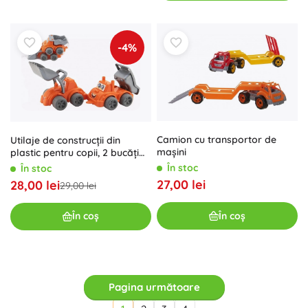
-4%
Camion cu transportor de
Utilaje de construcții din
mașini
plastic pentru copii, 2 bucăți
cu mers liber
În stoc
În stoc
27,00 lei
28,00 lei
29,00 lei
În coș
În coș
Pagina următoare