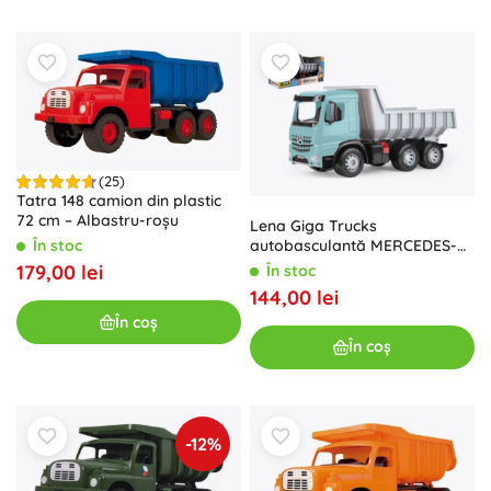
(25)
Tatra 148 camion din plastic
72 cm – Albastru-roșu
Lena Giga Trucks
autobasculantă MERCEDES-
În stoc
BENZ AROCS, turcoaz
179,00 lei
În stoc
144,00 lei
În coș
În coș
-12%