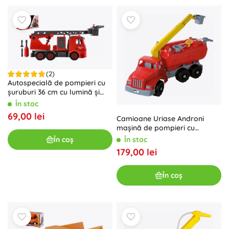
(2)
Autospecială de pompieri cu
șuruburi 36 cm cu lumină și
sunet, pulverizează apă
În stoc
69,00 lei
Camioane Uriase Androni
mașină de pompieri cu
platformă și pompă
În coș
În stoc
funcțională
179,00 lei
În coș