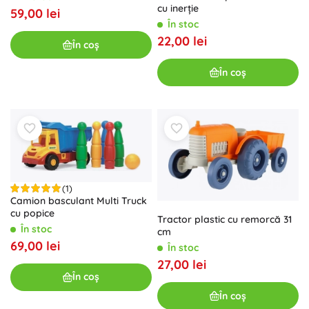
cu inerție
59,00 lei
În stoc
22,00 lei
În coș
În coș
(1)
Camion basculant Multi Truck
cu popice
Tractor plastic cu remorcă 31
În stoc
cm
69,00 lei
În stoc
27,00 lei
În coș
În coș