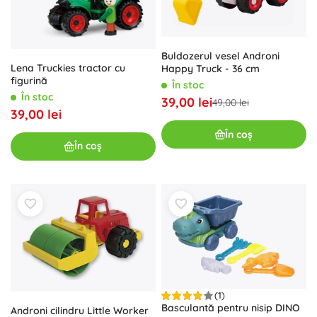
Buldozerul vesel Androni
Lena Truckies tractor cu
Happy Truck - 36 cm
figurină
În stoc
În stoc
39,00 lei
49,00 lei
39,00 lei
În coș
În coș
(1)
Basculantă pentru nisip DINO
Androni cilindru Little Worker