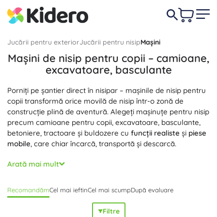
Jucării pentru exterior
Jucării pentru nisip
Mașini
Mașini de nisip pentru copii – camioane,
excavatoare, basculante
Porniți pe șantier direct în nisipar – mașinile de nisip pentru
copii transformă orice movilă de nisip într-o zonă de
construcție plină de aventură. Alegeți mașinuțe pentru nisip
precum camioane pentru copii, excavatoare, basculante,
betoniere, tractoare și buldozere cu
funcții realiste
și
piese
mobile
, care chiar încarcă, transportă și descarcă.
Fiecare vehicul pentru nisip este fabricat din plastic
Arată mai mult
rezistent
,
sigur pentru sănătate
, cu axe solide și roți mari
pentru rulare pe teren nisipos. Materialele se
curăță ușor
,
Recomandăm
Cel mai ieftin
Cel mai scump
După evaluare
culorile sunt
durabile
și rezistă la soare și apă; construcția
fără muchii ascuțite asigură
joacă în siguranță
încă de la
Filtre
cei mai mici. Aceste mașini de construcții pentru nisip au