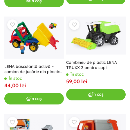
În coș
Combineu de plastic LENA
LENA basculantă activă –
TRUXX 2 pentru copii
camion de jucărie din plastic
În stoc
pentru copii
În stoc
59,00 lei
44,00 lei
În coș
În coș