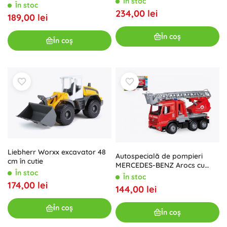
În stoc
În stoc
234,00 lei
189,00 lei
În coș
În coș
Liebherr Worxx excavator 48
Autospecială de pompieri
cm în cutie
MERCEDES-BENZ Arocs cu
În stoc
scară și tun de apă
În stoc
174,00 lei
144,00 lei
În coș
În coș