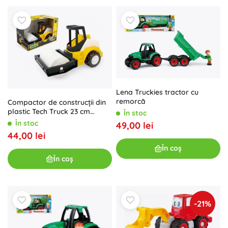
Lena Truckies tractor cu
remorcă
Compactor de construcții din
plastic Tech Truck 23 cm
În stoc
Wader
În stoc
49,00 lei
44,00 lei
În coș
În coș
-21%