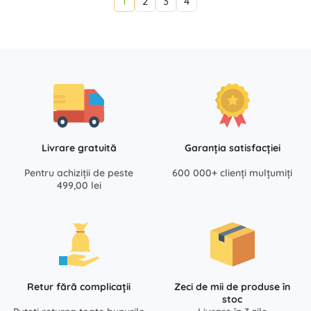
1
2
3
4
Livrare gratuită
Garanția satisfacției
Pentru achiziții de peste
600 000+ clienți mulțumiți
499,00 lei
Retur fără complicații
Zeci de mii de produse în
stoc