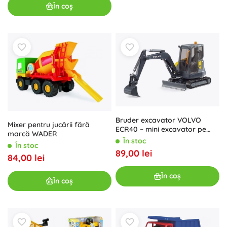
În coș
Bruder excavator VOLVO
Mixer pentru jucării fără
ECR40 – mini excavator pe
marcă WADER
șenile pentru copii 1:16
În stoc
În stoc
89,00 lei
84,00 lei
În coș
În coș