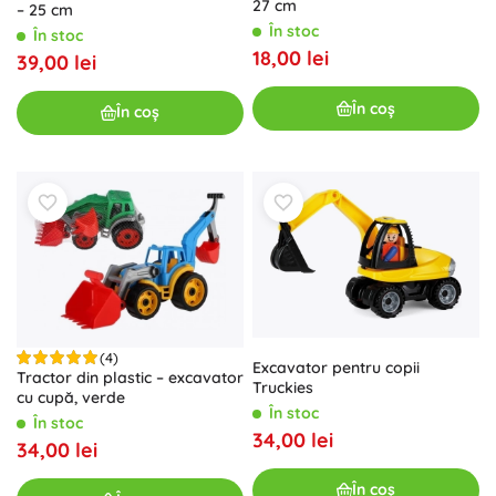
27 cm
– 25 cm
În stoc
În stoc
18,00 lei
39,00 lei
În coș
În coș
(4)
Excavator pentru copii
Tractor din plastic – excavator
Truckies
cu cupă, verde
În stoc
În stoc
34,00 lei
34,00 lei
În coș