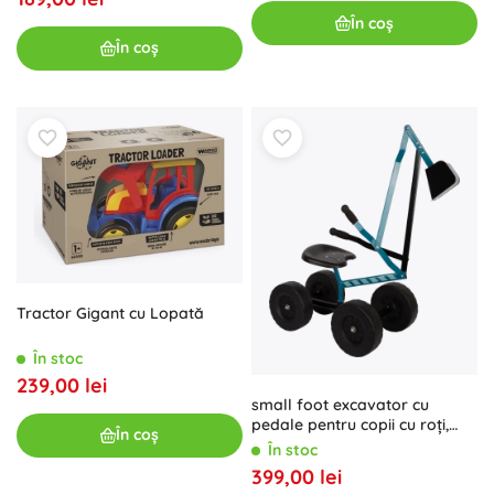
În coș
În coș
Tractor Gigant cu Lopată
În stoc
239,00 lei
small foot excavator cu
pedale pentru copii cu roți,
În coș
albastru
În stoc
399,00 lei