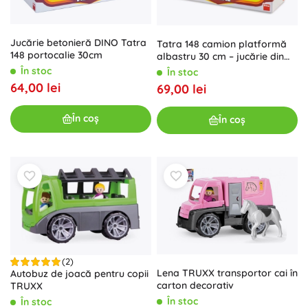
Jucărie betonieră DINO Tatra
Tatra 148 camion platformă
148 portocalie 30cm
albastru 30 cm – jucărie din
plastic DINO
În stoc
În stoc
64,00 lei
69,00 lei
În coș
În coș
(2)
Lena TRUXX transportor cai în
Autobuz de joacă pentru copii
carton decorativ
TRUXX
În stoc
În stoc