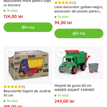
Basculantă mare pentru copii
(1)
cu blocare
Lena excavator galben‑negru,
În stoc
excavator din plastic pentru
copii
124,00 lei
În stoc
94,00 lei
În coș
În coș
Mașină de gunoi 60 cm
(1)
WADER GIGANT FARMER
Basculantă Gigant de Jucărie
55 cm
În stoc
249,00 lei
În stoc
189,00 lei