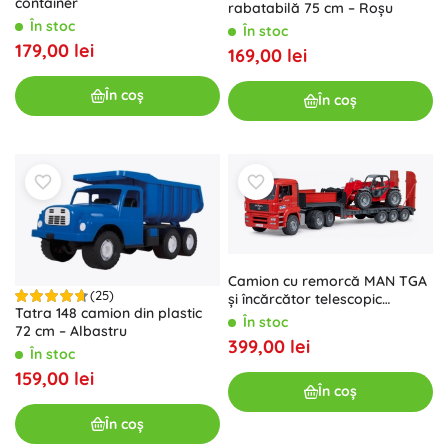
container
rabatabilă 75 cm – Roșu
În stoc
În stoc
179,00 lei
169,00 lei
În coș
În coș
Camion cu remorcă MAN TGA
(25)
și încărcător telescopic
Tatra 148 camion din plastic
Manitou 1:16
În stoc
72 cm – Albastru
399,00 lei
În stoc
159,00 lei
În coș
În coș