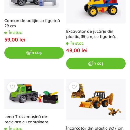
Camion de poliție cu figurină
29 cm
Excavator de jucărie din
În stoc
plastic, 35 cm, cu figurină
59,00 lei
șofer
În stoc
49,00 lei
În coș
În coș
Lena Truxx mașină de
reciclare cu containere
Încărcător din plastic 8x17 cm
În stoc