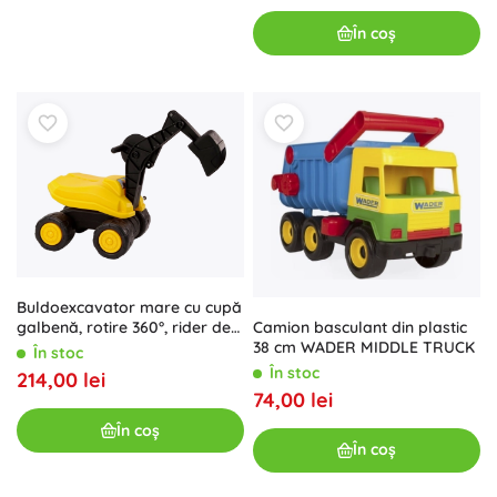
În coș
Buldoexcavator mare cu cupă
Camion basculant din plastic
galbenă, rotire 360°, rider de
38 cm WADER MIDDLE TRUCK
construcții
În stoc
În stoc
214,00 lei
74,00 lei
În coș
În coș