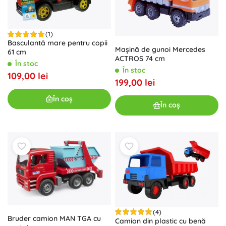
(1)
Basculantă mare pentru copii
Mașină de gunoi Mercedes
61 cm
ACTROS 74 cm
În stoc
În stoc
109,00 lei
199,00 lei
În coș
În coș
(4)
Bruder camion MAN TGA cu
Camion din plastic cu benă