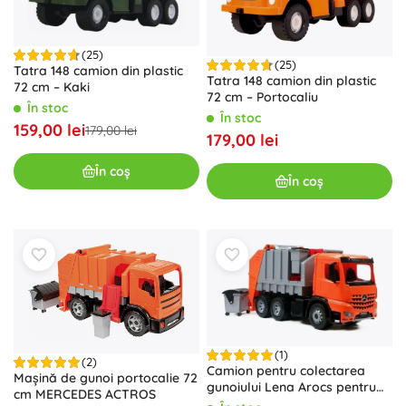
(25)
(25)
Tatra 148 camion din plastic
Tatra 148 camion din plastic
72 cm – Kaki
72 cm – Portocaliu
În stoc
În stoc
159,00 lei
179,00 lei
179,00 lei
În coș
În coș
(1)
(2)
Camion pentru colectarea
Mașină de gunoi portocalie 72
gunoiului Lena Arocs pentru
cm MERCEDES ACTROS
copii