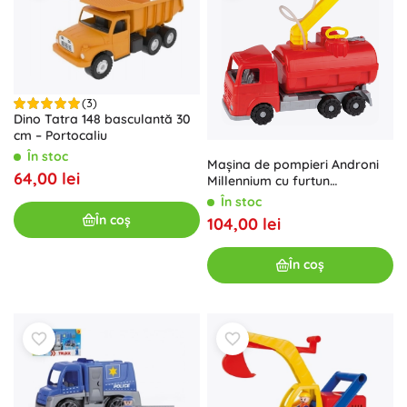
(3)
Dino Tatra 148 basculantă 30
cm – Portocaliu
În stoc
Mașina de pompieri Androni
64,00 lei
Millennium cu furtun
funcțional
În stoc
În coș
104,00 lei
În coș