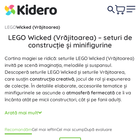
LEGO
Wicked (Vrăjitoarea)
LEGO Wicked (Vrăjitoarea) – seturi de
construcție și minifigurine
Cortina magiei se ridică: seturile LEGO Wicked (Vrăjitoarea)
invită pe scenă imaginația, melodiile și suspansul.
Descoperă seturile LEGO Wicked și seturile Vrăjitoarea,
care susțin
construcția creativă
, jocul de rol și expunerea
de colecție. În detaliile elaborate, accesoriile tematice și
minifigurinele se ascunde o
atmosferă fermecată
ce îi va
încânta atât pe micii constructori, cât și pe fanii adulți.
LEGO Wicked (Vrăjitoarea) aduce piese variate și motive
Arată mai mult
iconice ale lumii fanteziei, astfel încât poți recrea cu
ușurință scene inspirate de Orașul de Smarald sau propriul
Recomandăm
Cel mai ieftin
Cel mai scump
După evaluare
tău drum de cărămidă galbenă. Datorită
compatibilității cu
celelalte seturi LEGO
, îți vei extinde colecția și vei crea