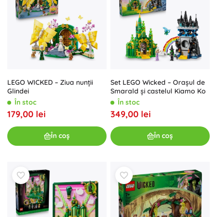
LEGO WICKED – Ziua nunții
Set LEGO Wicked – Orașul de
Glindei
Smarald și castelul Kiamo Ko
În stoc
În stoc
179,00 lei
349,00 lei
În coș
În coș