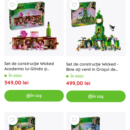
Set de construcție Wicked
Set de construcție Wicked -
Academia lui Glinda și
Bine ați venit în Orașul de
Elphaba
Smarald
În stoc
În stoc
349,00 lei
499,00 lei
În coș
În coș