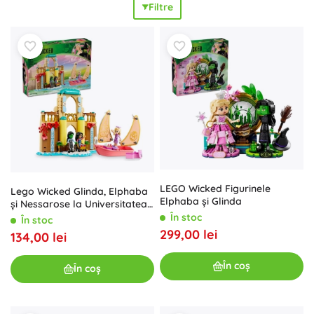
Filtre
posibilități nelimitate
de combinații. Această serie îi va
atrage pe iubitorii motivelor din filme și musicaluri, care
caută
modele impresionante pentru expus
și seturi pentru
joaca de zi cu zi. Cauți un cadou original pentru fanii
Wicked? Seturile LEGO Vrăjitoarea (Wicked) sunt un
cadou
grozav
pentru copii, adolescenți și colecționari. Alege un
set LEGO Wicked sau un pachet cu minifigurine care
dezvoltă
imaginația
, antrenează
motricitatea fină
și aduce
multă distracție
în povestirea aventurilor. Categoria LEGO
Wicked (Vrăjitoarea) îți va completa colecția cu modele
tematice, minifigurine și decorațiuni care vor aduce în casă
magie
și stil.
LEGO Wicked Figurinele
Lego Wicked Glinda, Elphaba
Elphaba și Glinda
și Nessarose la Universitatea
Shiz
În stoc
În stoc
299,00 lei
134,00 lei
În coș
În coș