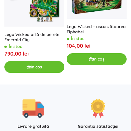
Lego Wicked – ascunzătoarea
Elphabei
Lego Wicked artă de perete:
În stoc
Emerald City
104,00 lei
În stoc
790,00 lei
În coș
În coș
Livrare gratuită
Garanția satisfacției