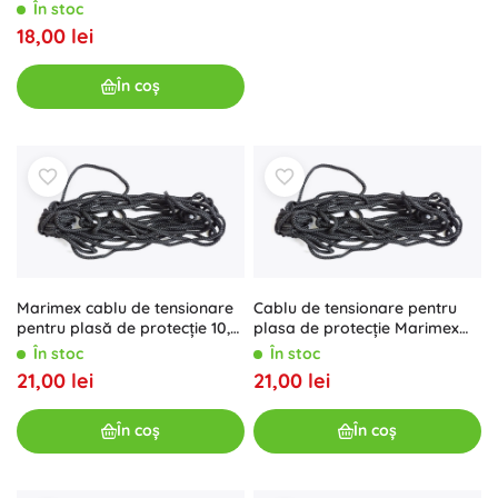
trambulină
În stoc
18,00 lei
În coș
Marimex cablu de tensionare
Cablu de tensionare pentru
pentru plasă de protecție 10,2
plasa de protecție Marimex
m
11,3 m
În stoc
În stoc
21,00 lei
21,00 lei
În coș
În coș