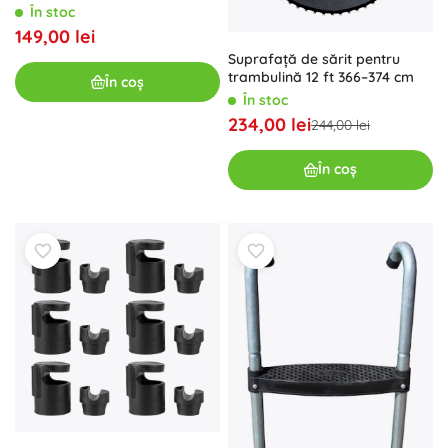
(8 ft), 42 arcuri
În stoc
149,00 lei
Suprafață de sărit pentru
trambulină 12 ft 366–374 cm
În coș
În stoc
234,00 lei
244,00 lei
În coș