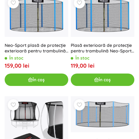
Neo-Sport plasă de protecție
Plasă exterioară de protecție
exterioară pentru trambulină
pentru trambulină Neo-Sport
244–252 cm (8 ft) pentru 6
183 cm 6 ft pentru 6 stâlpi
În stoc
În stoc
stâlpi
159,00 lei
119,00 lei
În coș
În coș