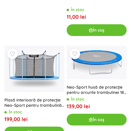
În stoc
11,00 lei
În coș
Neo-Sport husă de protecție
pentru arcurile trambulinei 183
cm
În stoc
Plasă interioară de protecție
Neo-Sport pentru trambulină
139,00 lei
374 cm 12 ft
În stoc
199,00 lei
În coș