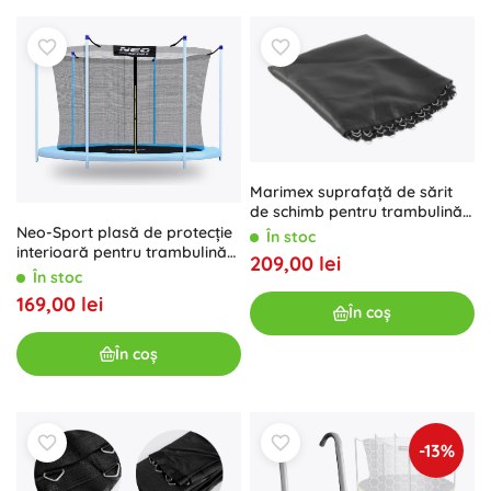
Marimex suprafață de sărit
de schimb pentru trambulină
Premium in-ground 305 (60
Neo-Sport plasă de protecție
În stoc
arcuri)
interioară pentru trambulină
209,00 lei
305–312 cm (10 ft) pentru 6
În stoc
stâlpi
169,00 lei
În coș
În coș
-13%