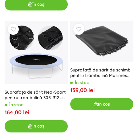
În coș
Suprafață de sărit de schimb
pentru trambulină Marimex
244 cm (48 arcuri, diametru
În stoc
203 cm)
139,00 lei
Suprafață de sărit Neo-Sport
pentru trambulină 305–312 cm
10 ft, 54 arcuri
În coș
În stoc
164,00 lei
În coș