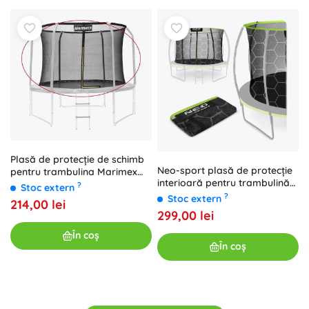
Plasă de protecție de schimb
Neo-sport plasă de protecție
pentru trambulina Marimex
interioară pentru trambulină
305 cm
?
Stoc extern
252 cm (8 ft) pentru 6 stâlpi
?
Stoc extern
214,00 lei
299,00 lei
În coș
În coș