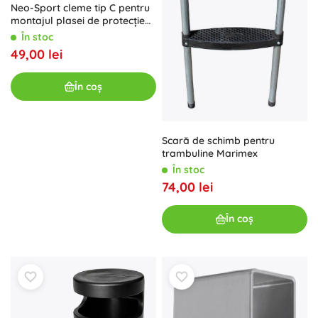
Neo-Sport cleme tip C pentru
montajul plasei de protecție
interioare a trambulinei (6
În stoc
buc)
49,00 lei
În coș
Scară de schimb pentru
trambuline Marimex
În stoc
74,00 lei
În coș