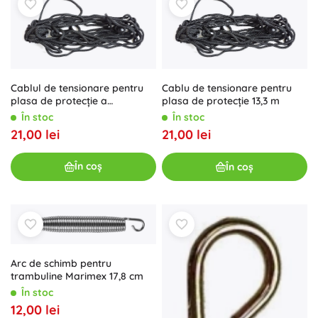
Cablul de tensionare pentru
Cablu de tensionare pentru
plasa de protecție a
plasa de protecție 13,3 m
trambulinei Marimex 305 cm
În stoc
În stoc
(8,5 m)
21,00 lei
21,00 lei
În coș
În coș
Arc de schimb pentru
trambuline Marimex 17,8 cm
În stoc
12,00 lei