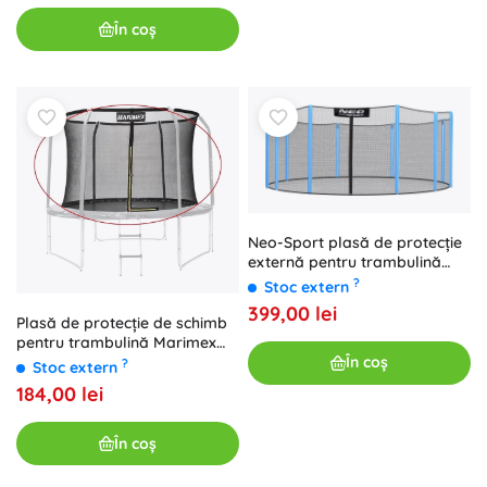
În coș
Neo-Sport plasă de protecție
externă pentru trambulină
457–465 cm (15 ft) pentru 10
?
Stoc extern
stâlpi
399,00 lei
Plasă de protecție de schimb
pentru trambulină Marimex
244 cm
În coș
?
Stoc extern
184,00 lei
În coș