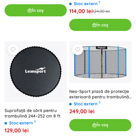
183 cm 6 ft, neagră
?
Stoc extern
În coș
114,00 lei
124,00 lei
În coș
Neo-Sport plasă de protecție
exterioară pentru trambulină
305–312 cm (10 ft) pentru 6
?
Stoc extern
stâlpi
249,00 lei
Suprafață de sărit pentru
trambulină 244–252 cm 8 ft
?
Stoc extern
În coș
129,00 lei