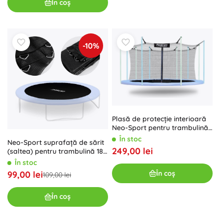
În coș
-10%
Plasă de protecție interioară
Neo-Sport pentru trambulină
457–465 cm (15 ft), pentru 10
În stoc
Neo-Sport suprafață de sărit
stâlpi
249,00 lei
(saltea) pentru trambulină 183
cm (6 ft) – 36 arcuri
În stoc
În coș
99,00 lei
109,00 lei
În coș