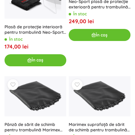
Neo-Sport plasă de protecție
exterioară pentru trambulină
427–435 cm (14 ft) pentru 8
În stoc
stâlpi
249,00 lei
Plasă de protecție interioară
pentru trambulină Neo-Sport
În coș
252 cm (8 ft) pentru 6 stâlpi
În stoc
174,00 lei
În coș
Pânză de sărit de schimb
Marimex suprafață de sărit
pentru trambulină Marimex
de schimb pentru trambulină