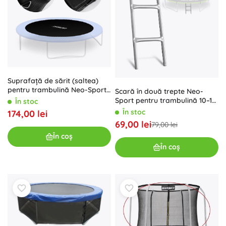
Suprafață de sărit (saltea)
pentru trambulină Neo-Sport
Scară în două trepte Neo-
12 ft (366–374 cm) 64 arcuri
Sport pentru trambulină 10–14
În stoc
ft
În stoc
174,00 lei
69,00 lei
79,00 lei
În coș
În coș