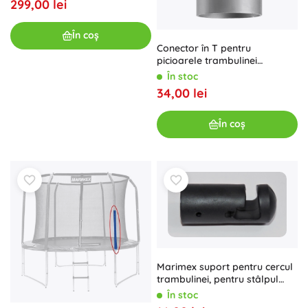
299,00 lei
În coș
Conector în T pentru
picioarele trambulinei
NEOSPORT 15 ft, 1 buc.
În stoc
34,00 lei
În coș
Marimex suport pentru cercul
trambulinei, pentru stâlpul
superior al plasei de
În stoc
siguranță