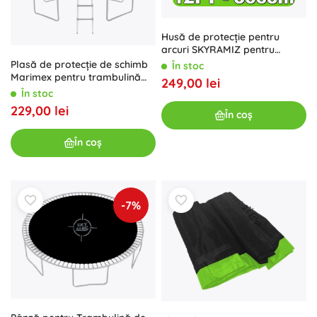
Husă de protecție pentru
arcuri SKYRAMIZ pentru
trambulină de grădină 366 cm
Plasă de protecție de schimb
În stoc
(12 ft) – verde
Marimex pentru trambulină
249,00 lei
Premium 366 cm
În stoc
229,00 lei
În coș
În coș
-7%