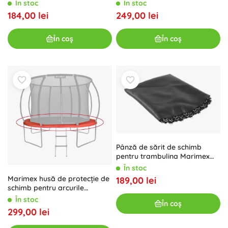
305 cm (54 arcuri, diametru
Premium 396 cm (80 arcuri)
În stoc
În stoc
263 cm)
184,00 lei
249,00 lei
În coș
În coș
Pânză de sărit de schimb
pentru trambulina Marimex
305 cm (64 arcuri, diametru
În stoc
260 cm)
Marimex husă de protecție de
189,00 lei
schimb pentru arcurile
trambulinei Premium 305 cm
În stoc
În coș
299,00 lei