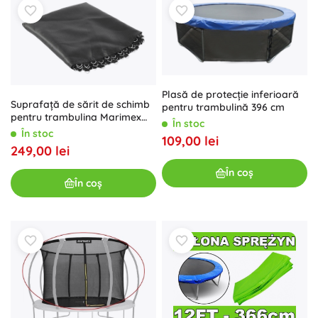
Plasă de protecție inferioară
Suprafață de sărit de schimb
pentru trambulină 396 cm
pentru trambulina Marimex
În stoc
396 cm (80 arcuri, diametru
În stoc
109,00 lei
345 cm)
249,00 lei
În coș
În coș