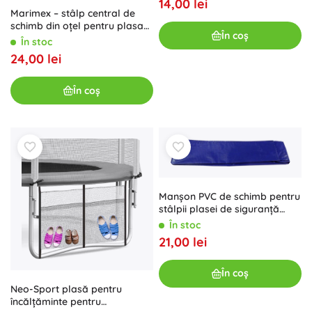
14,00 lei
Marimex – stâlp central de
schimb din oțel pentru plasa
În coș
de protecție a trambulinei
În stoc
24,00 lei
În coș
Manșon PVC de schimb pentru
stâlpii plasei de siguranță
pentru trambuline Marimex
În stoc
21,00 lei
În coș
Neo-Sport plasă pentru
încălțăminte pentru