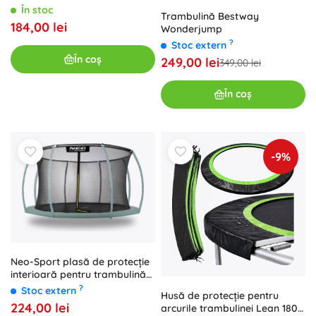
grădină 366cm 8 tuneluri pe
În stoc
Trambulină Bestway
stâlpi
184,00 lei
Wonderjump
?
Stoc extern
În coș
249,00 lei
349,00 lei
În coș
-9%
Neo-Sport plasă de protecție
interioară pentru trambulină
366–374 cm (12 ft), 8 stâlpi
?
Stoc extern
Husă de protecție pentru
224,00 lei
arcurile trambulinei Lean 180–