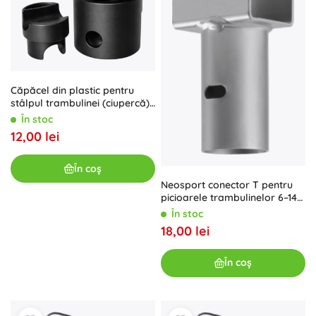
Căpăcel din plastic pentru
stâlpul trambulinei (ciupercă)
cu inel, negru 25 mm
În stoc
12,00 lei
În coș
Neosport conector T pentru
picioarele trambulinelor 6–14
ft (1 buc.)
În stoc
18,00 lei
În coș