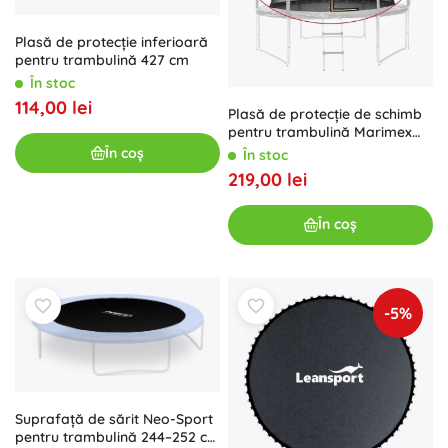
Plasă de protecție inferioară
pentru trambulină 427 cm
În stoc
114,00 lei
Plasă de protecție de schimb
pentru trambulină Marimex
305 cm (10 ft)
În coș
În stoc
219,00 lei
În coș
-5%
Suprafață de sărit Neo-Sport
pentru trambulină 244–252 cm