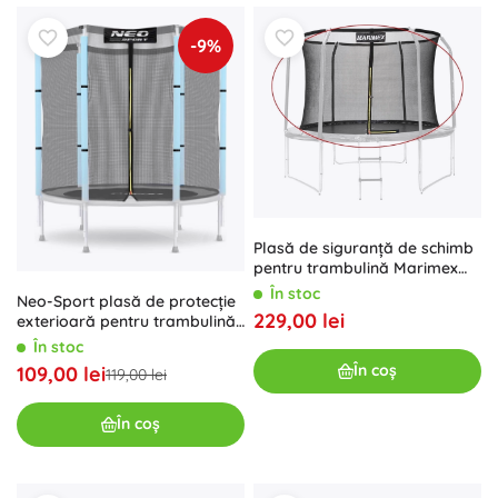
-9%
Plasă de siguranță de schimb
pentru trambulină Marimex
366 cm (12 ft)
În stoc
Neo-Sport plasă de protecție
229,00 lei
exterioară pentru trambulină
140 cm (4,5 ft) pentru 6 stâlpi
În stoc
În coș
109,00 lei
119,00 lei
În coș