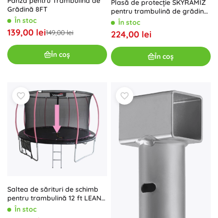
Pânză pentru Trambulină de
Plasă de protecție SKYRAMIZ
Grădină 8FT
pentru trambulină de grădină
305 cm, 6 tuneluri – Verde
În stoc
În stoc
139,00 lei
149,00 lei
224,00 lei
În coș
În coș
Saltea de sărituri de schimb
pentru trambulină 12 ft LEAN
SPORT MAX
În stoc