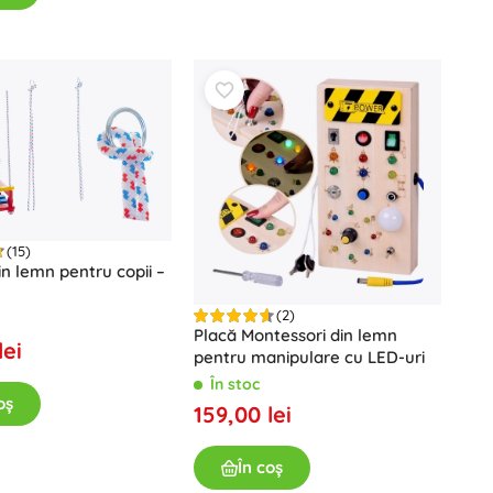
Vouchere cadou
(15)
n lemn pentru copii –
(2)
Placă Montessori din lemn
lei
pentru manipulare cu LED-uri
În stoc
oș
159,00 lei
În coș