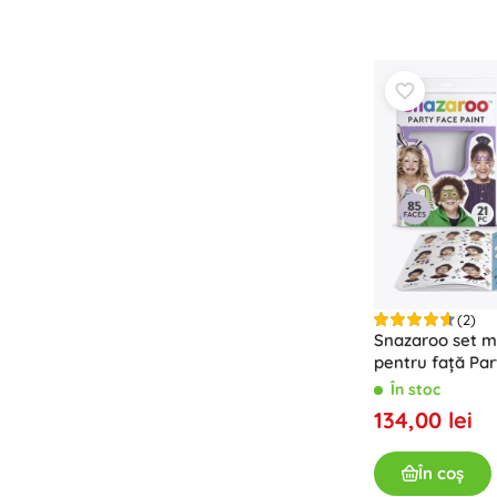
Accesorii
Baterii
Piese de schimb
Pompe
Echipamente pentru magazine
(2)
Snazaroo set m
pentru față Pa
În stoc
134,00 lei
În coș