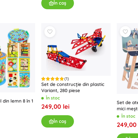
În coș
(1)
Set de construcție din plastic
Variant, 280 piese
În stoc
 din lemn 8 în 1
Set de at
249,00 lei
mici meșt
În stoc
În coș
249,00 