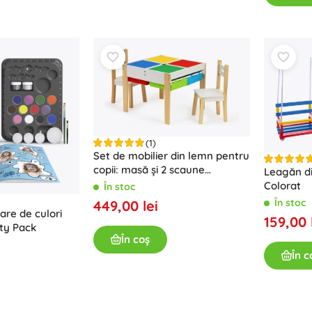
Pentru fetițe
Bijuterii
Genți
Cutițe pentru bijuterii
(1)
Set de mobilier din lemn pentru
copii: masă și 2 scaune
Leagăn di
ECOTOYS
Colorat
În stoc
În stoc
449,00 lei
are de culori
159,00 
rty Pack
În coș
În c