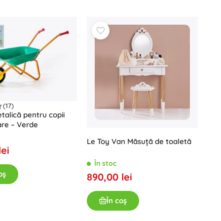
(17)
alică pentru copii
re – Verde
Le Toy Van Măsuță de toaletă
lei
În stoc
oș
890,00 lei
În coș