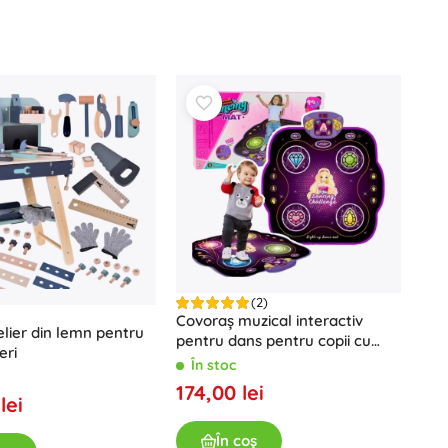
(2)
Covoraș muzical interactiv
elier din lemn pentru
pentru dans pentru copii cu
eri
Bluetooth, 9 niveluri de joc
În stoc
174,00 lei
lei
În coș