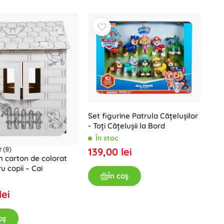
Jucării pentru baie
Set figurine Patrula Cățelușilor
Cărți
- Toți Cățelușii la Bord
Caiete educative și de activități
În stoc
(8)
139,00 lei
Pentru cei mai mici
n carton de colorat
Accesorii pentru cărți
u copii – Cai
În coș
Vederi poștale
Pentru micii povestitori
lei
+
Arată mai mult
oș