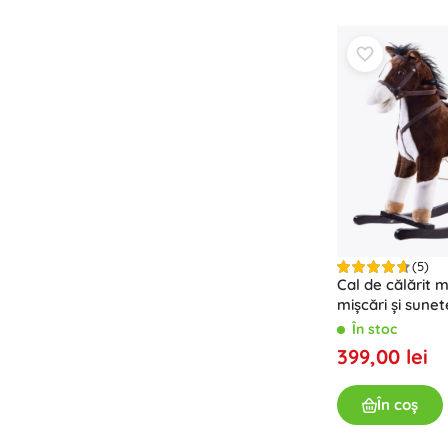
Echipament pentru copii
Siguranță
Hrană și alăptare
Băiță
Somn
Cărucioare
+
Arată mai mult
Jucării electronice
(5)
Jucării cu telecomandă
Cal de călărit m
Console de jocuri
mișcări și sunet
Drona
În stoc
Urmăriți
399,00 lei
Microscoape și telescoape
În coș
+
Arată mai mult