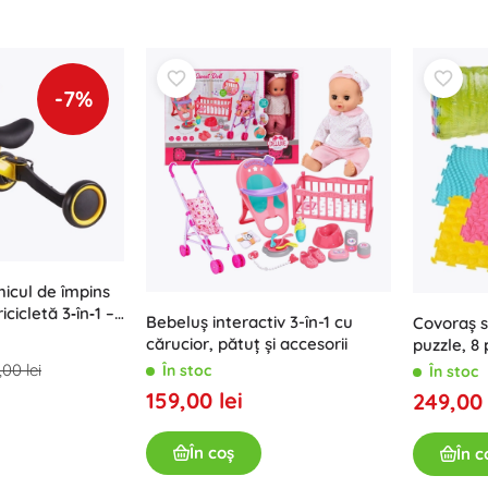
-7%
ehicul de împins
ricicletă 3‑în‑1 –
Bebeluș interactiv 3-în-1 cu
Covoraș s
cărucior, pătuț și accesorii
puzzle, 8
motricități
,00 lei
În stoc
În stoc
159,00 lei
249,00 
În coș
În c