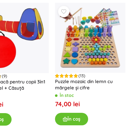
Jurassic World
Petreceri
Costume
Accesorii pentru costume
One Piece
Halloween
Paște
Căsuța magică a lui Gabi
Păpuși și bebeluși
(13)
(9)
Puzzle mozaic din lemn cu
oacă pentru copii 3în1
Păpuși
Avatar
mărgele și cifre
nel + Căsuță
Accesorii pentru bebeluși
În stoc
Bebeluși
74,00 lei
ei
Accesorii pentru păpuși
Păpuși din material textil
În coș
oș
+
Arată mai mult