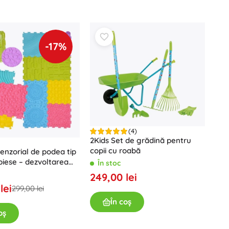
-17%
(4)
2Kids Set de grădină pentru
copii cu roabă
enzorial de podea tip
 piese – dezvoltarea
În stoc
i și distracție
249,00 lei
lei
299,00 lei
În coș
oș