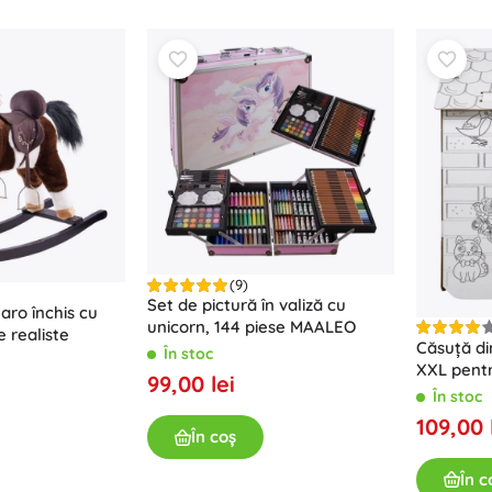
Arme
Pistoale
Săbii și pumnale
Pistole cu apă
Arcuri
Arbalete
+
Arată mai mult
Îmbrăcăminte pentru copii
(9)
Haine pentru bebeluși
Set de pictură în valiză cu
aro închis cu
unicorn, 144 piese MAALEO
Tricouri
e realiste
Căsuță di
În stoc
Îmbrăcăminte de iarnă
XXL pentr
99,00 lei
Hanorace și pulovere
În stoc
Încălțăminte
109,00 
În coș
+
Arată mai mult
În c