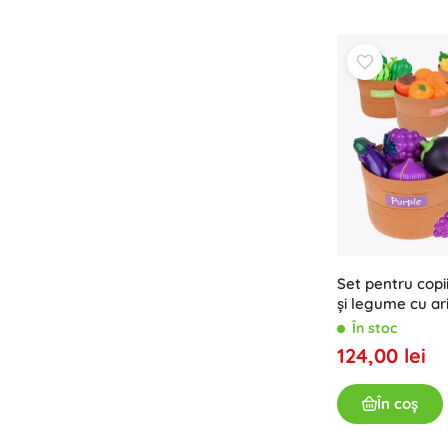
Set pentru copii
și legume cu ari
învățarea culori
În stoc
124,00 lei
În coș