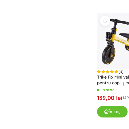
(4)
Trike Fix Mini v
pentru copii și t
galben
În stoc
139,00 lei
149
În coș