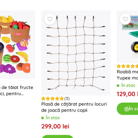
Roabă met
Yupee ma
În stoc
 de tăiat fructe
129,00 
ci, pentru
(3)
lor, 34 piese
Plasă de cățărat pentru locuri
În c
de joacă pentru copii
În stoc
299,00 lei