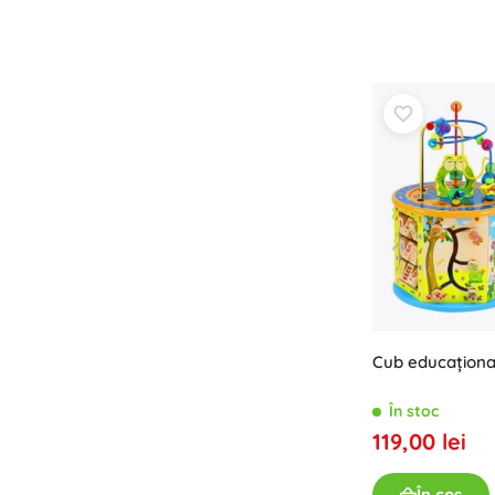
Cub educațional
În stoc
119,00 lei
În coș