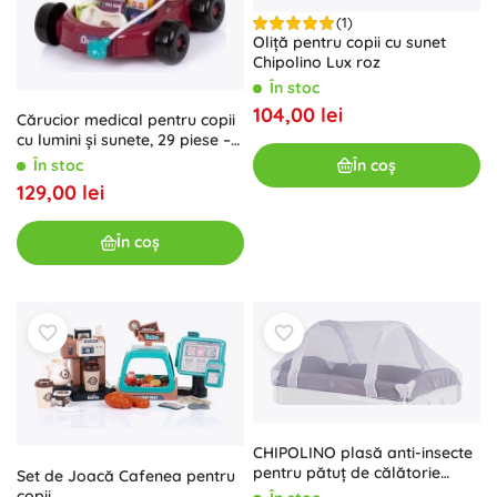
(1)
Oliță pentru copii cu sunet
Chipolino Lux roz
În stoc
104,00 lei
Cărucior medical pentru copii
cu lumini și sunete, 29 piese –
Chipolino
În stoc
În coș
129,00 lei
În coș
CHIPOLINO plasă anti-insecte
pentru pătuț de călătorie
Set de Joacă Cafenea pentru
pliabil 120 × 60 cm – albă
copii