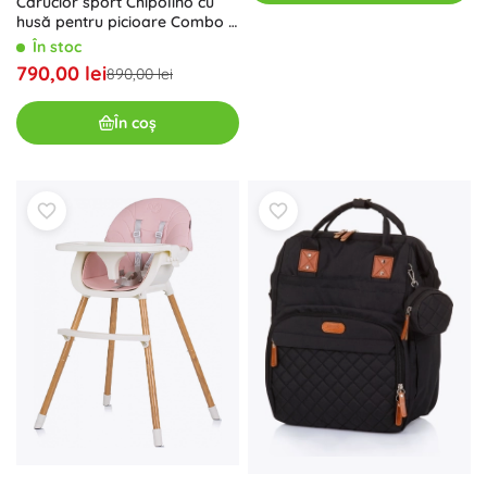
Cărucior sport Chipolino cu
husă pentru picioare Combo –
Rose
În stoc
790,00 lei
890,00 lei
În coș