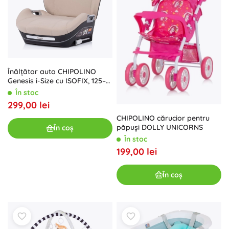
Înălțător auto CHIPOLINO
Genesis i-Size cu ISOFIX, 125–
150 cm, Latte
În stoc
299,00 lei
CHIPOLINO cărucior pentru
păpuși DOLLY UNICORNS
În coș
În stoc
199,00 lei
În coș