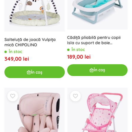
Cădiță pliabilă pentru copii
Salteluță de joacă Vulpița
Isla cu suport de baie
mică CHIPOLINO
Chipolino – Albastru
În stoc
În stoc
189,00 lei
349,00 lei
În coș
În coș