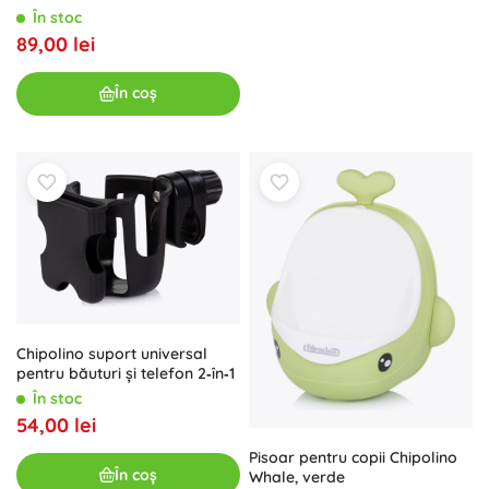
În stoc
89,00 lei
În coș
Chipolino suport universal
pentru băuturi și telefon 2‑în‑1
În stoc
54,00 lei
Pisoar pentru copii Chipolino
În coș
Whale, verde