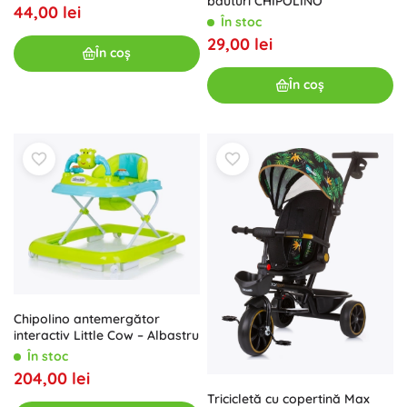
băuturi CHIPOLINO
44,00 lei
În stoc
29,00 lei
În coș
În coș
Chipolino antemergător
interactiv Little Cow – Albastru
În stoc
204,00 lei
Tricicletă cu copertină Max