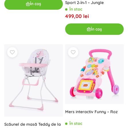
Sport 2‑în‑1 – Jungle
În coș
În stoc
499,00 lei
În coș
Mers interactiv Funny – Roz
În stoc
Scăunel de masă Teddy de la