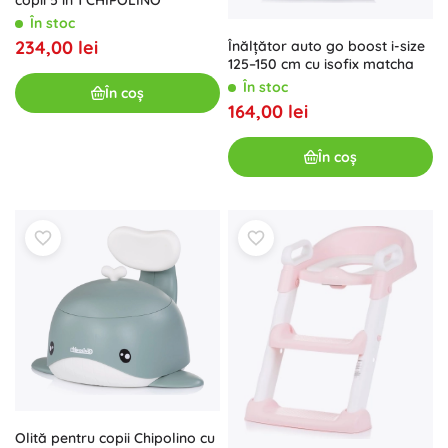
copii 5 în 1 CHIPOLINO
În stoc
234,00 lei
Înălțător auto go boost i-size
125–150 cm cu isofix matcha
În stoc
În coș
164,00 lei
În coș
Olită pentru copii Chipolino cu