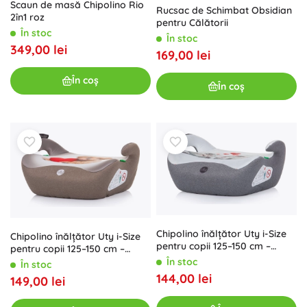
Scaun de masă Chipolino Rio
Rucsac de Schimbat Obsidian
2în1 roz
pentru Călătorii
În stoc
În stoc
349,00 lei
169,00 lei
În coș
În coș
Chipolino înălțător Uty i-Size
Chipolino înălțător Uty i-Size
pentru copii 125–150 cm –
pentru copii 125–150 cm –
Kittens
Doggie
În stoc
În stoc
144,00 lei
149,00 lei