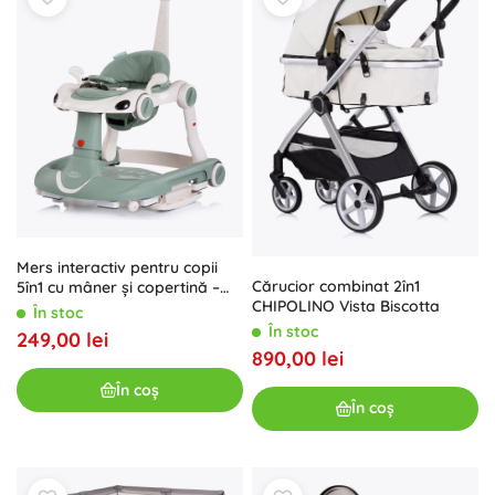
Mers interactiv pentru copii
Cărucior combinat 2în1
5în1 cu mâner și copertină –
CHIPOLINO Vista Biscotta
basil
În stoc
În stoc
249,00 lei
890,00 lei
În coș
În coș