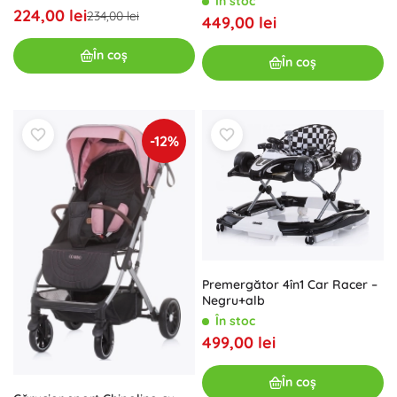
În stoc
224,00 lei
234,00 lei
449,00 lei
În coș
În coș
-12%
Premergător 4în1 Car Racer –
Negru+alb
În stoc
499,00 lei
În coș