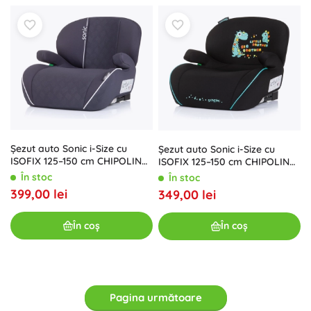
Şezut auto Sonic i-Size cu
Şezut auto Sonic i-Size cu
ISOFIX 125–150 cm CHIPOLINO
ISOFIX 125–150 cm CHIPOLINO
– Antracit
– Dino
În stoc
În stoc
399,00 lei
349,00 lei
În coș
În coș
Pagina următoare