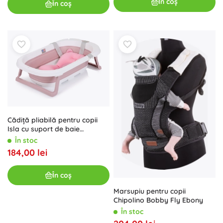
În coș
În coș
Cădiță pliabilă pentru copii
Isla cu suport de baie
Chipolino – Roz
În stoc
184,00 lei
În coș
Marsupiu pentru copii
Chipolino Bobby Fly Ebony
În stoc