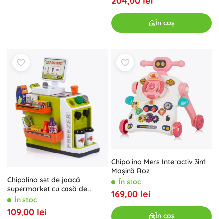
204,00 lei
În coș
Chipolino Mers Interactiv 3în1
Mașină Roz
Chipolino set de joacă
În stoc
supermarket cu casă de
169,00 lei
marcat self-service
În stoc
109,00 lei
În coș