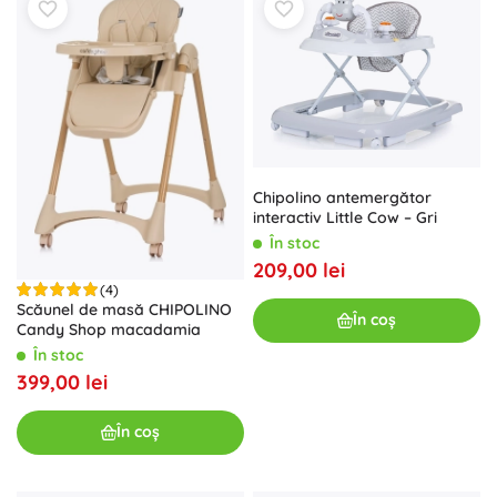
Chipolino antemergător
interactiv Little Cow – Gri
În stoc
209,00 lei
(4)
Scăunel de masă CHIPOLINO
În coș
Candy Shop macadamia
În stoc
399,00 lei
În coș