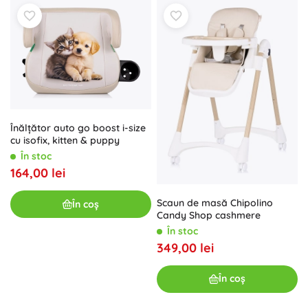
Înălțător auto go boost i-size
cu isofix, kitten & puppy
În stoc
164,00 lei
Scaun de masă Chipolino
În coș
Candy Shop cashmere
În stoc
349,00 lei
În coș