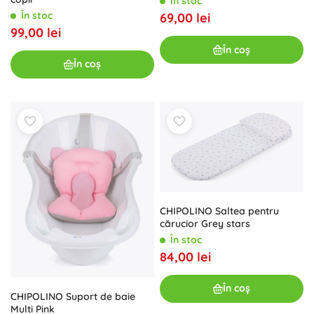
În stoc
În stoc
69,00 lei
99,00 lei
În coș
În coș
CHIPOLINO Saltea pentru
cărucior Grey stars
În stoc
84,00 lei
În coș
CHIPOLINO Suport de baie
Multi Pink