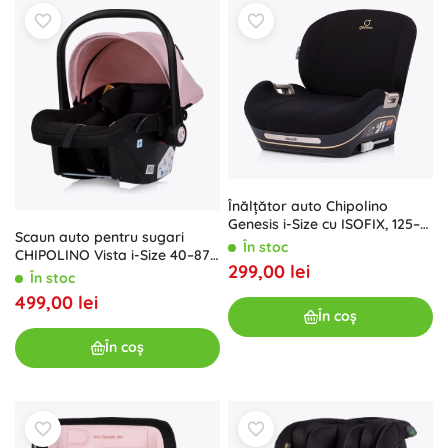
Înălțător auto Chipolino
Genesis i-Size cu ISOFIX, 125–
Scaun auto pentru sugari
150 cm, noir
În stoc
CHIPOLINO Vista i-Size 40–87
299,00 lei
cm Pink Marshmallow
În stoc
499,00 lei
În coș
În coș