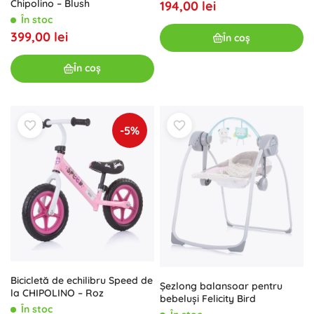
Chipolino – Blush
194,00 lei
În stoc
399,00 lei
În coș
În coș
-5%
Bicicletă de echilibru Speed de
Șezlong balansoar pentru
la CHIPOLINO – Roz
bebeluși Felicity Bird
În stoc