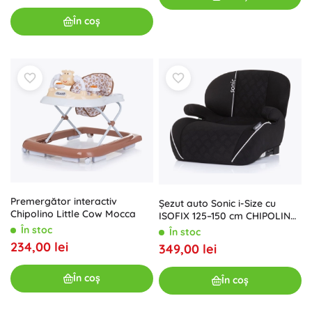
În coș
Premergător interactiv
Şezut auto Sonic i-Size cu
Chipolino Little Cow Mocca
ISOFIX 125–150 cm CHIPOLINO
– Blackberry
În stoc
În stoc
234,00 lei
349,00 lei
În coș
În coș