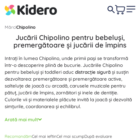
Mărci
Chipolino
Jucării Chipolino pentru bebeluși,
premergătoare și jucării de împins
Intrați în lumea Chipolino, unde primii pași se transformă
într-o descoperire plină de bucurie. Jucăriile Chipolino
pentru bebeluși și toddleri aduc
distracție sigură
și susțin
dezvoltarea: premergătoare și premergătoare active,
salteluțe de joacă cu arcadă, carusele muzicale pentru
pătuț, jucării de împins, zornăitori și inele de dentiție.
Culorile vii și materialele plăcute invită la joacă și dezvoltă
simțurile, coordonarea și echilibrul.
Produsele brandului Chipolino sunt proiectate cu accent pe
Arată mai mult
ergonomie
,
stabilitate
și
întreținere ușoară
. Multe modele
oferă reglare pe înălțime, căptușeală moale, rulare
Recomandăm
Cel mai ieftin
Cel mai scump
După evaluare
silențioasă a roților și pliere practică pentru economisirea