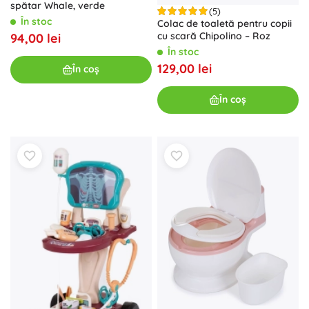
spătar Whale, verde
(5)
În stoc
Colac de toaletă pentru copii
cu scară Chipolino – Roz
94,00 lei
În stoc
129,00 lei
În coș
În coș