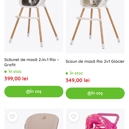
Scăunel de masă 2‑în‑1 Rio –
Scaun de masă Rio 2v1 Glacier
Grafit
În stoc
În stoc
399,00 lei
349,00 lei
În coș
În coș