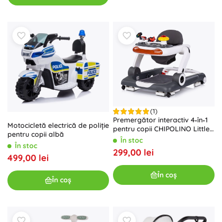
(1)
Premergător interactiv 4‑în‑1
Motocicletă electrică de poliție
pentru copii CHIPOLINO Little
pentru copii albă
Explorer, gri
În stoc
În stoc
299,00 lei
499,00 lei
În coș
În coș