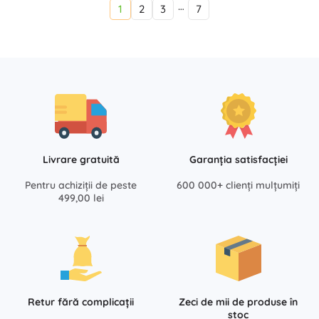
…
1
2
3
7
Livrare gratuită
Garanția satisfacției
Pentru achiziții de peste
600 000+ clienți mulțumiți
499,00 lei
Retur fără complicații
Zeci de mii de produse în
stoc