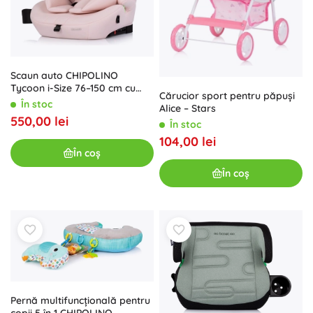
Scaun auto CHIPOLINO
Tycoon i-Size 76–150 cm cu
Cărucior sport pentru păpuși
ISOFIX, Pink Marshmallow
În stoc
Alice – Stars
550,00 lei
În stoc
104,00 lei
În coș
În coș
Pernă multifuncțională pentru