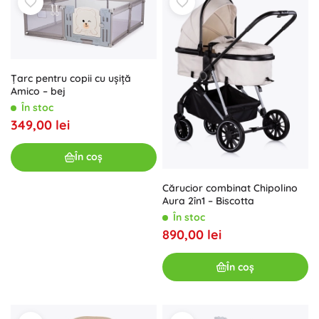
Țarc pentru copii cu ușiță
Amico – bej
În stoc
349,00 lei
În coș
Cărucior combinat Chipolino
Aura 2în1 – Biscotta
În stoc
890,00 lei
În coș