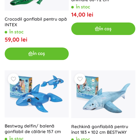
În stoc
14,00 lei
Crocodil gonflabil pentru apă
INTEX
În coș
În stoc
59,00 lei
În coș
Bestway delfin/ balenă
Rechkină gonflabilă pentru
gonflabil de călărie 157 cm
înot 183 × 102 cm BESTWAY
În stoc
În stoc