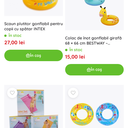
Scaun plutitor gonflabil pentru
copii cu spătar INTEX
În stoc
Colac de înot gonflabil girafă
27,00 lei
68 × 66 cm BESTWAY –
Broască
În stoc
În coș
15,00 lei
În coș