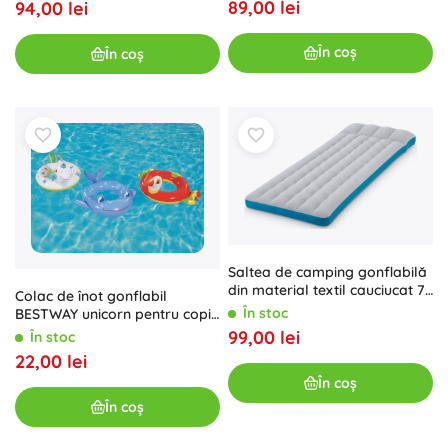
89,00 lei
94,00 lei
În coș
În coș
Saltea de camping gonflabilă
din material textil cauciucat 72
Colac de înot gonflabil
× 189 × 20 cm
În stoc
BESTWAY unicorn pentru copii
3–6 ani – Balena
99,00 lei
În stoc
22,00 lei
În coș
În coș