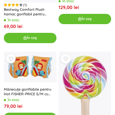
În stoc
(1)
129,00 lei
Bestway Comfort Plush
hamac gonflabil pentru
piscină cu plasă
În coș
În stoc
69,00 lei
În coș
Mânecuțe gonflabile pentru
înot FISHER-PRICE S/M cu
protecție UPF 50
În stoc
79,00 lei