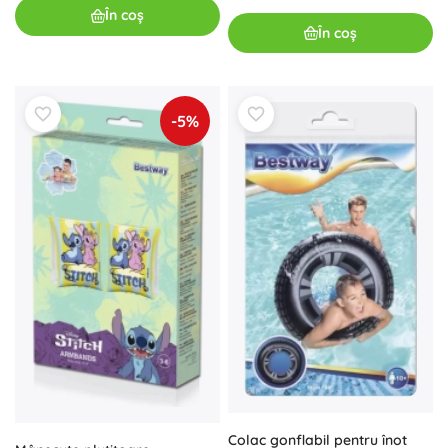
În coș
În coș
-5%
Colac gonflabil pentru înot