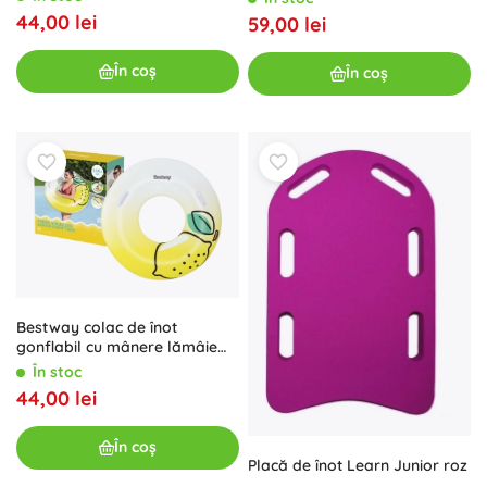
44,00 lei
59,00 lei
În coș
În coș
Bestway colac de înot
gonflabil cu mânere lămâie
114 cm
În stoc
44,00 lei
În coș
Placă de înot Learn Junior roz