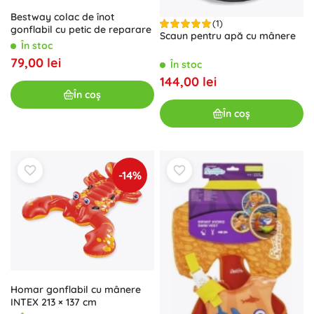
Bestway colac de înot
(1)
gonflabil cu petic de reparare
Scaun pentru apă cu mânere
În stoc
79,00 lei
În stoc
144,00 lei
În coș
În coș
-14%
Homar gonflabil cu mânere
INTEX 213 × 137 cm