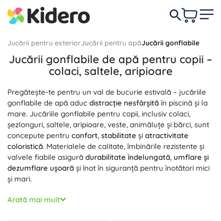
Jucării pentru exterior
Jucării pentru apă
Jucării gonflabile
Jucării gonflabile de apă pentru copii –
colaci, saltele, aripioare
Pregătește-te pentru un val de bucurie estivală – jucăriile
gonflabile de apă aduc
distracție nesfârșită
în piscină și la
mare. Jucăriile gonflabile pentru copii, inclusiv colaci,
șezlonguri, saltele, aripioare, veste, animăluțe și bărci, sunt
concepute pentru
confort
,
stabilitate
și
atractivitate
coloristică
. Materialele de calitate, îmbinările rezistente și
valvele fiabile asigură
durabilitate îndelungată
,
umflare și
dezumflare ușoară
și înot în siguranță pentru înotători mici
și mari.
Pentru primele mișcări în apă, alege
Aripioare
, care susțin
Arată mai mult
poziția corectă a corpului
și le oferă copiilor
încredere
.
Pentru relaxare și bronz te ajută
Șezlonguri și saltele
în