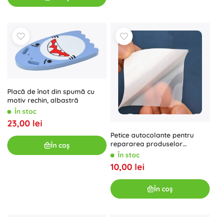
Placă de înot din spumă cu
motiv rechin, albastră
În stoc
23,00 lei
Petice autocolante pentru
repararea produselor
În coș
gonflabile, piscinelor și
În stoc
saltelelor – 6 buc.
10,00 lei
În coș