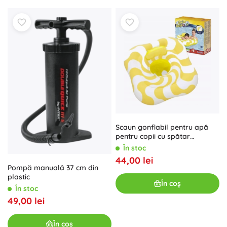
Scaun gonflabil pentru apă
pentru copii cu spătar
BESTWAY
În stoc
44,00 lei
Pompă manuală 37 cm din
plastic
În coș
În stoc
49,00 lei
În coș