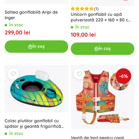
(1)
Saltea gonflabilă Aripi de
Unicorn gonflabil cu apă
înger
pulverizată 220 × 160 × 80 cm
În stoc
– ambalaj în limba cehă
În stoc
299,00 lei
109,00 lei
În coș
În coș
-6%
Colac plutitor gonflabil cu
spătar și geantă frigorifică
169 × 137 cm Bestway
În stoc
Vestă de înot pentru copii