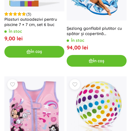
(3)
Plasturi autoadezivi pentru
piscine 7 × 7 cm, set 6 buc
Șezlong gonflabil plutitor cu
În stoc
spătar și copertină
9,00 lei
detașabilă, albastru-alb
În stoc
94,00 lei
În coș
În coș