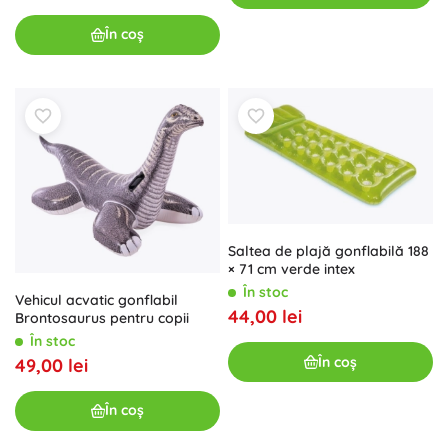
În coș
Saltea de plajă gonflabilă 188
× 71 cm verde intex
În stoc
Vehicul acvatic gonflabil
44,00 lei
Brontosaurus pentru copii
În stoc
În coș
49,00 lei
În coș