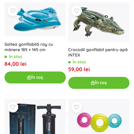
Saltea gonflabilă ray cu
Crocodil gonflabil pentru apă
mânere 185 × 145 cm
INTEX
În stoc
În stoc
84,00 lei
59,00 lei
În coș
În coș