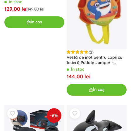
În stoc
129,00 lei
149,00 lei
În coș
(2)
Vestă de înot pentru copii cu
tetieră Puddle Jumper –
rechin, până la 14 kg
În stoc
144,00 lei
În coș
-6%