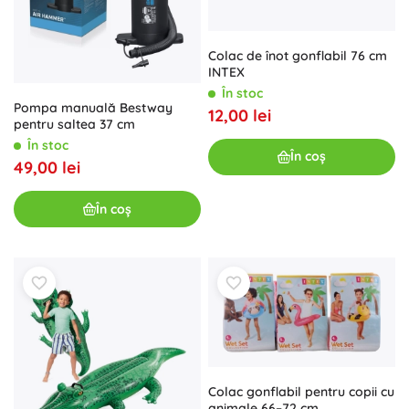
Colac de înot gonflabil 76 cm
INTEX
În stoc
Pompa manuală Bestway
12,00 lei
pentru saltea 37 cm
În stoc
În coș
49,00 lei
În coș
Colac gonflabil pentru copii cu
animale 66–72 cm