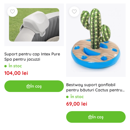
Suport pentru cap Intex Pure
Spa pentru jacuzzi
În stoc
104,00 lei
Bestway suport gonflabil
În coș
pentru băuturi Cactus pentru
piscină
În stoc
69,00 lei
În coș