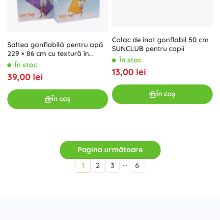
Colac de înot gonflabil 50 cm
Saltea gonflabilă pentru apă
SUNCLUB pentru copii
229 × 86 cm cu textură în
În stoc
valuri și pernă
În stoc
13,00 lei
39,00 lei
În coș
În coș
Pagina următoare
…
1
2
3
6