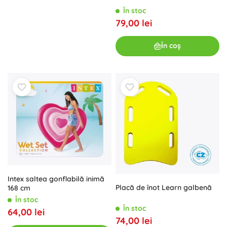
În stoc
79,00 lei
În coș
Intex saltea gonflabilă inimă
Placă de înot Learn galbenă
168 cm
În stoc
În stoc
64,00 lei
74,00 lei