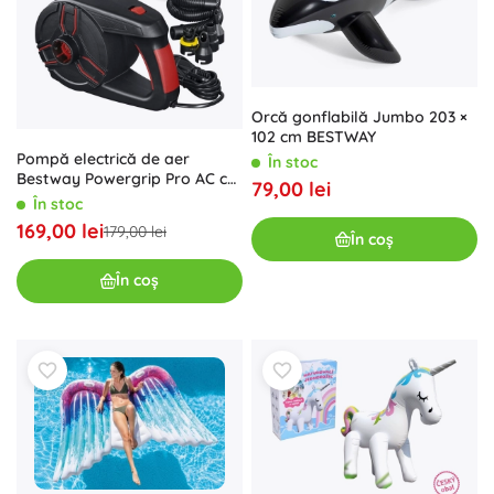
Orcă gonflabilă Jumbo 203 ×
102 cm BESTWAY
Pompă electrică de aer
În stoc
Bestway Powergrip Pro AC cu
79,00 lei
4 adaptoare
În stoc
169,00 lei
179,00 lei
În coș
În coș