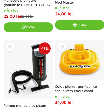
Mânecuțe plutitoare
Mud Master
gonflabile DISNEY STITCH 23 ×
În stoc
15 cm pentru copii 3–6 ani
În stoc
24,00 lei
22,00 lei
23,00 lei
În coș
În coș
-18%
Colac plutitor gonflabil cu
scaun Intex Pool School
În stoc
34,00 lei
Pompa manuală cu piston