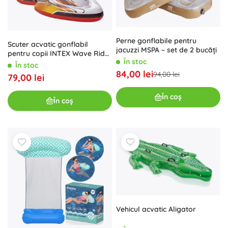
Perne gonflabile pentru
Scuter acvatic gonflabil
jacuzzi MSPA – set de 2 bucăți
pentru copii INTEX Wave Rider
În stoc
GP500
În stoc
84,00 lei
94,00 lei
79,00 lei
În coș
În coș
Vehicul acvatic Aligator