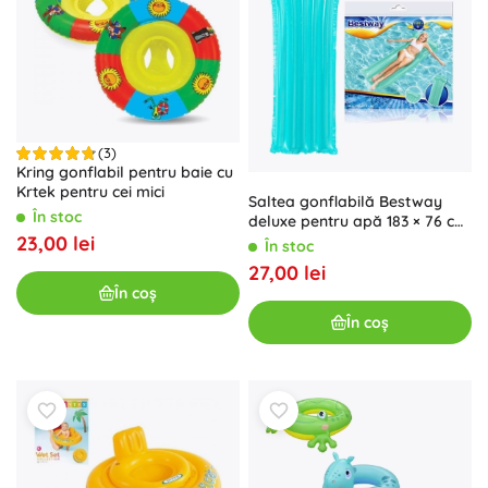
(3)
Kring gonflabil pentru baie cu
Krtek pentru cei mici
Saltea gonflabilă Bestway
În stoc
deluxe pentru apă 183 × 76 cm
23,00 lei
– Turcoaz
În stoc
27,00 lei
În coș
În coș