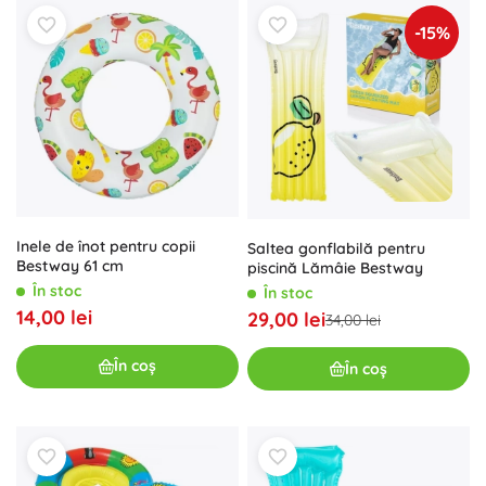
-15%
Inele de înot pentru copii
Saltea gonflabilă pentru
Bestway 61 cm
piscină Lămâie Bestway
În stoc
În stoc
14,00 lei
29,00 lei
34,00 lei
În coș
În coș