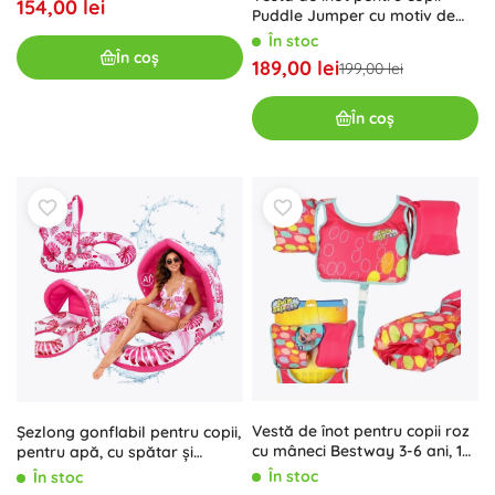
154,00 lei
Puddle Jumper cu motiv de
morsă
În stoc
În coș
189,00 lei
199,00 lei
În coș
Vestă de înot pentru copii roz
Șezlong gonflabil pentru copii,
cu mâneci Bestway 3-6 ani, 19-
pentru apă, cu spătar și
30 kg
copertină de soare, roz
În stoc
În stoc