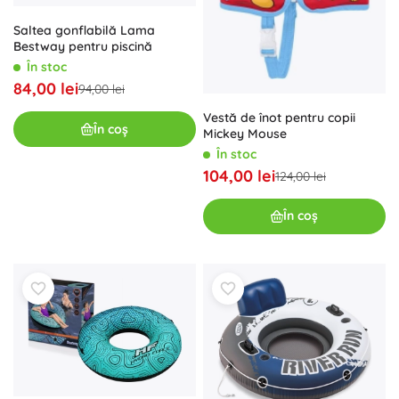
Saltea gonflabilă Lama
Bestway pentru piscină
În stoc
84,00 lei
94,00 lei
Vestă de înot pentru copii
În coș
Mickey Mouse
În stoc
104,00 lei
124,00 lei
În coș