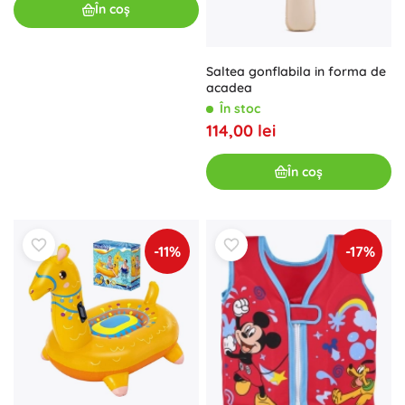
În coș
Saltea gonflabila in forma de
acadea
În stoc
114,00 lei
În coș
-11%
-17%