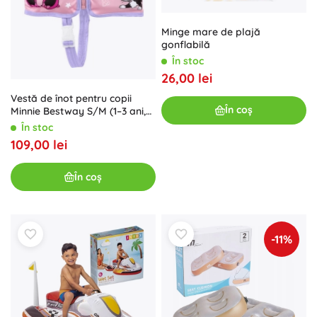
Minge mare de plajă
gonflabilă
În stoc
26,00 lei
Vestă de înot pentru copii
În coș
Minnie Bestway S/M (1–3 ani,
11–19 kg)
În stoc
109,00 lei
În coș
-11%