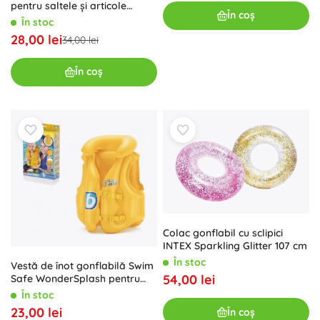
pentru saltele și articole
În coș
gonflabile INTEX Double Quick
În stoc
II
28,00 lei
34,00 lei
În coș
Colac gonflabil cu sclipici
INTEX Sparkling Glitter 107 cm
În stoc
Vestă de înot gonflabilă Swim
54,00 lei
Safe WonderSplash pentru
copii
În stoc
23,00 lei
În coș