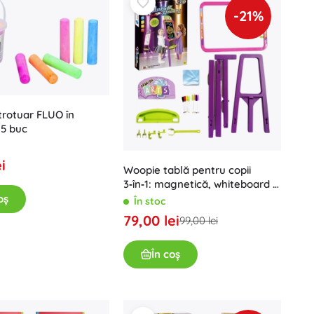
-21%
trotuar FLUO în
15 buc
i
Woopie tablă pentru copii
3‑în‑1: magnetică, whiteboard și
desen cu lumină
oș
În stoc
79,00 lei
99,00 lei
În coș