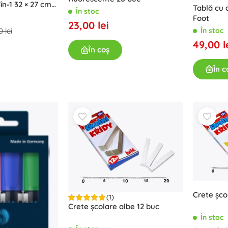
în‑1 32 × 27 cm
Tablă cu 
În stoc
Pentru fetițe
Foot
23,00 lei
Bijuterii
 lei
În stoc
Genți
49,00 l
În coș
Cutițe pentru bijuterii
În c
Crete șco
(1)
Crete școlare albe 12 buc
În stoc