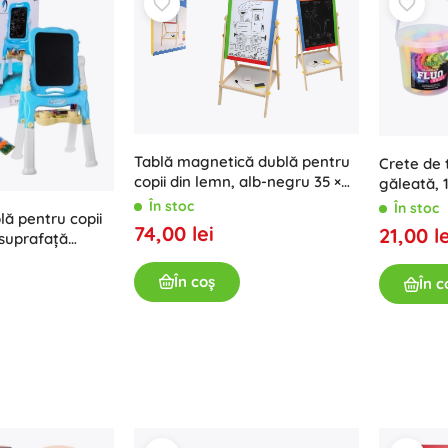
Tablă magnetică dublă pentru
Crete de 
copii din lemn, alb-negru 35 ×
găleată, 
43 cm cu accesorii
În stoc
În stoc
ă pentru copii
74,00 lei
21,00 le
 suprafață
 cretă
În coș
În c