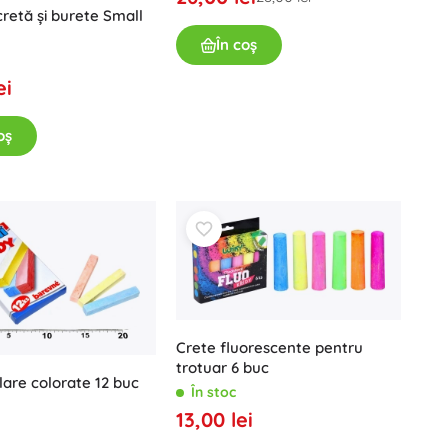
cretă și burete Small
Vouchere cadou
În coș
ei
oș
Crete fluorescente pentru
trotuar 6 buc
lare colorate 12 buc
În stoc
13,00 lei