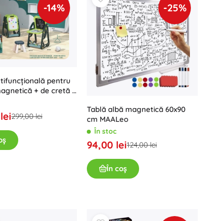
-14%
-25%
tifuncțională pentru
magnetică + de cretă +
 rechizite
Tablă albă magnetică 60x90
lei
299,00 lei
cm MAALeo
În stoc
oș
94,00 lei
124,00 lei
În coș