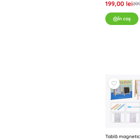
199,00 lei
Echipament pentru copii
209
Siguranță
În coș
Hrană și alăptare
Băiță
Cărucioare
Somn
+
Arată mai mult
Jucării electronice
Jucării cu telecomandă
Console de jocuri
Drona
Microscoape și telescoape
Urmăriți
+
Arată mai mult
Tablă magnetic