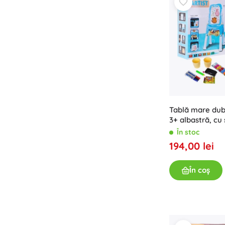
Tablă mare dubl
3+ albastră, cu
magnetică și cu
În stoc
194,00 lei
În coș