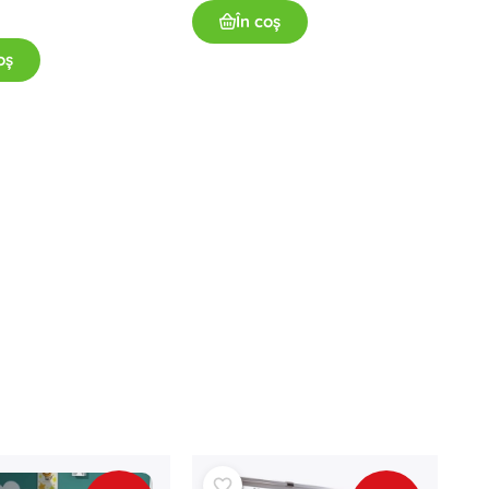
În coș
oș