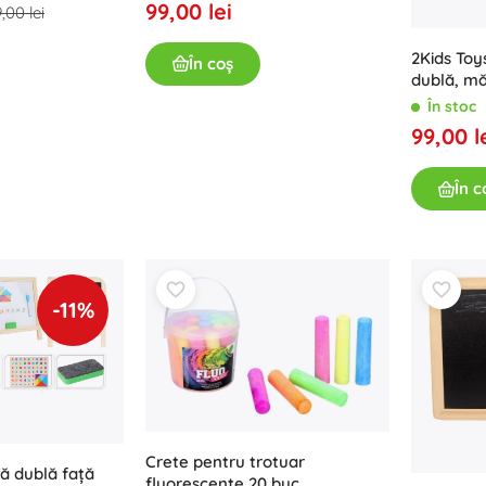
99,00 lei
Arme
,00 lei
Pistoale
2Kids Toy
În coș
Săbii și pumnale
dublă, m
Pistole cu apă
În stoc
99,00 l
Arcuri
Arbalete
În c
+
Arată mai mult
Îmbrăcăminte pentru copii
Haine pentru bebeluși
-11%
Tricouri
Hanorace și pulovere
Încălțăminte
Șosete și dresuri
+
Arată mai mult
Crete pentru trotuar
ă dublă față
fluorescente 20 buc