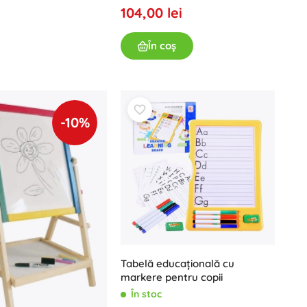
Art
104,00 lei
Petreceri
Costume
În coș
Accesorii pentru costume
One Piece
Halloween
Paște
-10%
Căsuța magică a lui Gabi
Jucării pentru cei mai mici
Zornăitoare, inele de dentiție și suzete
Avatar
Jucării interactive
Puzzle, jocuri de bătut cu ciocănelul și cuburi
Animăluțe de pluș și pături de alint pentru somn
Jucării de împins și de tras
Tabelă educațională cu
+
Arată mai mult
markere pentru copii
În stoc