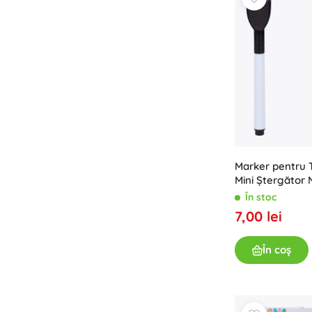
Marker pentru 
Mini Ștergător
În stoc
7,00 lei
În coș