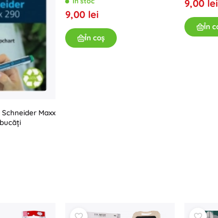
În stoc
9,00 lei
9,00 lei
În c
În coș
 Schneider Maxx
 bucăți