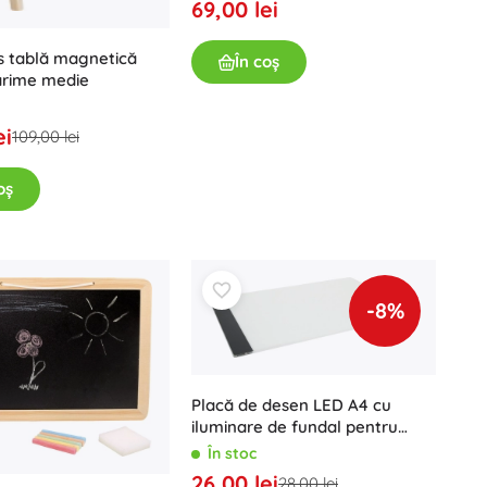
69,00 lei
Jucării pentru baie
s tablă magnetică
În coș
ărime medie
ei
109,00 lei
oș
Accesorii
Baterii
-8%
Piese de schimb
Pompe
Placă de desen LED A4 cu
iluminare de fundal pentru
redare
În stoc
26,00 lei
28,00 lei