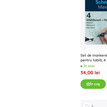
Set de markere
pentru tablă, 4
În stoc
34,00 lei
În coș