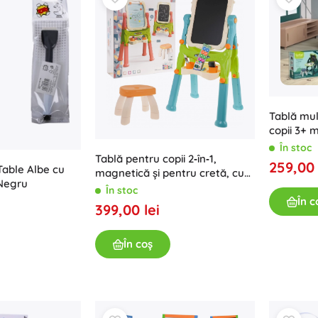
Tablă mul
copii 3+ 
scăunel +
În stoc
Tablă pentru copii 2‑în‑1,
259,00 
Table Albe cu
magnetică și pentru cretă, cu
 Negru
reglare pe înălțime și taburet
În stoc
În c
399,00 lei
În coș