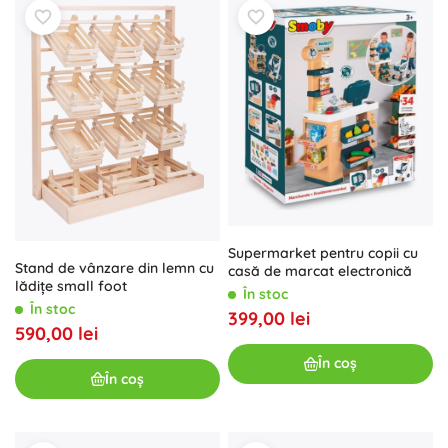
Supermarket pentru copii cu
Stand de vânzare din lemn cu
casă de marcat electronică
lădițe small foot
În stoc
În stoc
399,00 lei
590,00 lei
În coș
În coș