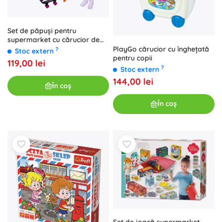
Set de păpuși pentru
supermarket cu cărucior de
cumpărături
PlayGo cărucior cu înghețată
?
Stoc extern
pentru copii
119,00 lei
?
Stoc extern
144,00 lei
În coș
În coș
Set de joacă supermarket