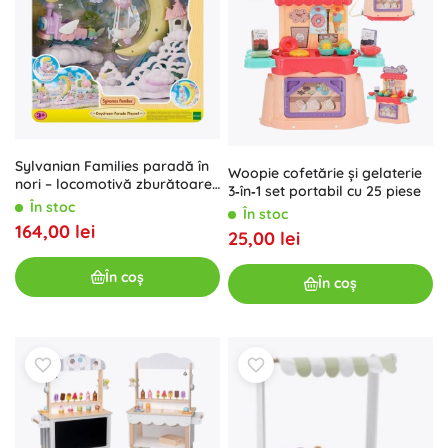
Sylvanian Families paradă în
Woopie cofetărie și gelaterie
nori – locomotivă zburătoare
3‑în‑1 set portabil cu 25 piese
cu platformă lunară și avion
În stoc
În stoc
cu balon
164,00 lei
25,00 lei
În coș
În coș