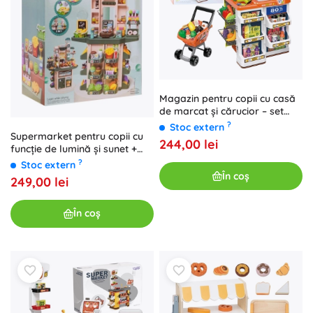
Magazin pentru copii cu casă
de marcat și cărucior – set
supermarket 60 piese
?
Stoc extern
Supermarket pentru copii cu
244,00 lei
funcție de lumină și sunet +
accesorii
?
Stoc extern
În coș
249,00 lei
În coș