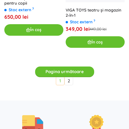
pentru copii
?
Stoc extern
VIGA TOYS teatru și magazin
2‑în‑1
650,00 lei
?
Stoc extern
349,00 lei
449,00 lei
În coș
În coș
Pagina următoare
1
2