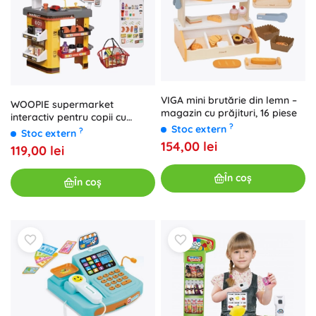
VIGA mini brutărie din lemn –
WOOPIE supermarket
magazin cu prăjituri, 16 piese
interactiv pentru copii cu
?
Stoc extern
accesorii
?
Stoc extern
154,00 lei
119,00 lei
În coș
În coș