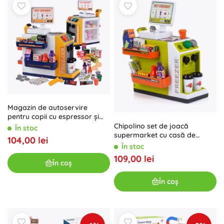
Magazin de autoservire
pentru copii cu espressor și
frigider – scanner, casă de
Chipolino set de joacă
În stoc
marcat și accesorii
supermarket cu casă de
104,00 lei
marcat self-service
În stoc
109,00 lei
În coș
În coș