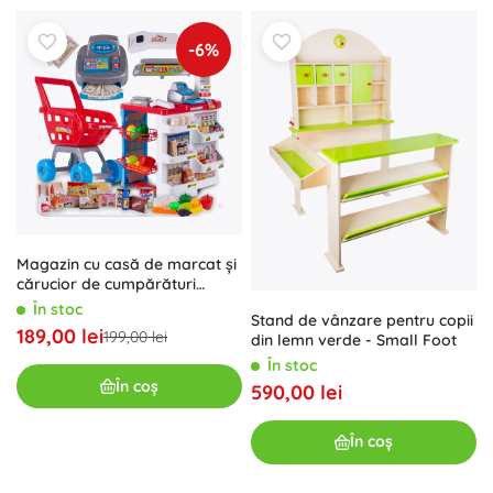
-6%
Magazin cu casă de marcat și
cărucior de cumpărături
Supermarket
În stoc
Stand de vânzare pentru copii
189,00 lei
199,00 lei
din lemn verde - Small Foot
În stoc
În coș
590,00 lei
În coș