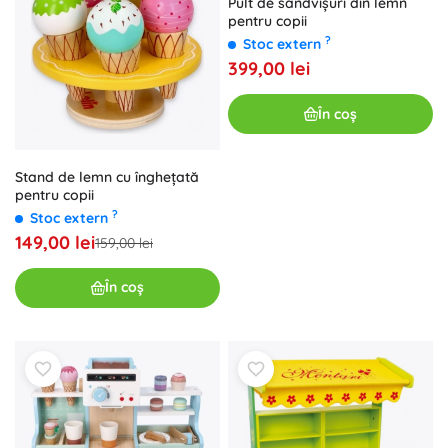
Pult de sandvișuri din lemn
pentru copii
?
Stoc extern
399,00 lei
În coș
Stand de lemn cu înghețată
pentru copii
?
Stoc extern
149,00 lei
159,00 lei
În coș