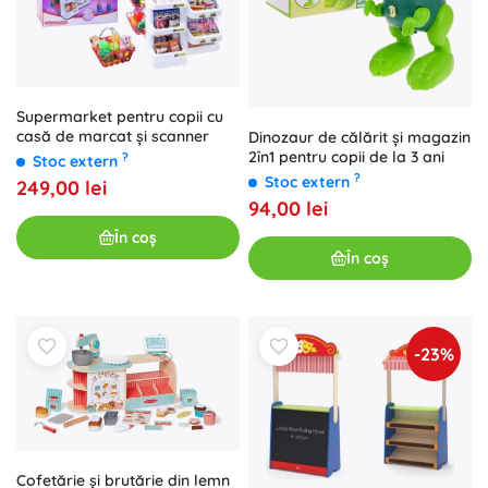
Supermarket pentru copii cu
casă de marcat și scanner
Dinozaur de călărit și magazin
2în1 pentru copii de la 3 ani
?
Stoc extern
?
Stoc extern
249,00 lei
94,00 lei
În coș
În coș
-23%
Cofetărie și brutărie din lemn