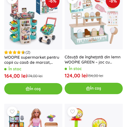
-6%
-8%
(2)
Căsuță de înghețată din lemn
WOOPIE supermarket pentru
WOOPIE GREEN – joc cu
copii cu casă de marcat,
înghețată, 16 piese
scanner și cărucior de
În stoc
În stoc
cumpărături – 47 de accesorii
124,00 lei
164,00 lei
134,00 lei
174,00 lei
În coș
În coș