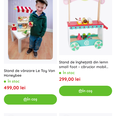
Stand de înghețată din lemn
small foot – cărucior mobil
Stand de vânzare Le Toy Van
pentru copii
În stoc
Honeybee
299,00 lei
În stoc
499,00 lei
În coș
În coș