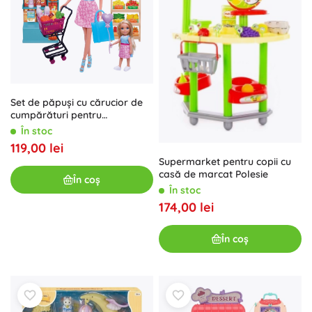
Set de păpuși cu cărucior de
cumpărături pentru
supermarket
În stoc
119,00 lei
Supermarket pentru copii cu
casă de marcat Polesie
În coș
În stoc
174,00 lei
În coș