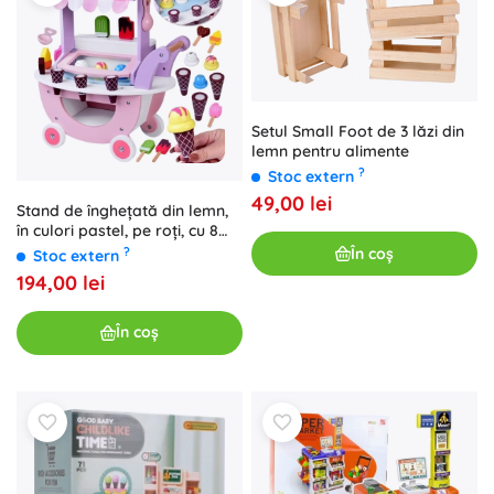
Setul Small Foot de 3 lăzi din
lemn pentru alimente
?
Stoc extern
49,00 lei
Stand de înghețată din lemn,
în culori pastel, pe roți, cu 8
tipuri de înghețată
?
În coș
Stoc extern
194,00 lei
În coș