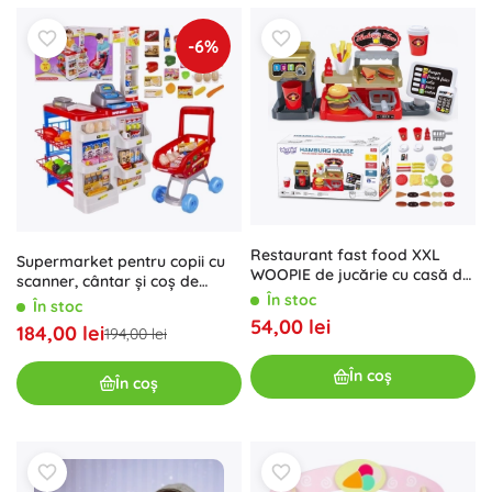
-6%
Restaurant fast food XXL
Supermarket pentru copii cu
WOOPIE de jucărie cu casă de
scanner, cântar și coș de
marcat și distribuitor de
În stoc
cumpărături
În stoc
băuturi
54,00 lei
184,00 lei
194,00 lei
În coș
În coș