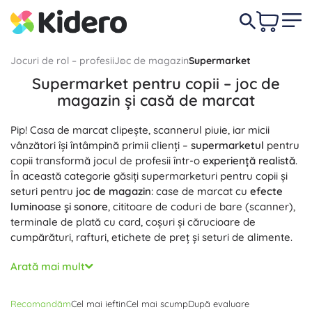
Jocuri de rol – profesii
Joc de magazin
Supermarket
Supermarket pentru copii – joc de
magazin și casă de marcat
Pip! Casa de marcat clipește, scannerul piuie, iar micii
vânzători își întâmpină primii clienți –
supermarketul
pentru
copii transformă jocul de profesii într-o
experiență realistă
.
În această categorie găsiți supermarketuri pentru copii și
seturi pentru
joc de magazin
: case de marcat cu
efecte
luminoase și sonore
, cititoare de coduri de bare (scanner),
terminale de plată cu card, coșuri și cărucioare de
cumpărături, rafturi, etichete de preț și seturi de alimente.
Jocul de magazin susține
învățarea prin joc
: copiii
Arată mai mult
exersează
număratul
, își dezvoltă
comunicarea și abilitățile
sociale
, își antrenează motricitatea fină și gândirea logică.
Recomandăm
Cel mai ieftin
Cel mai scump
După evaluare
Seturile pentru 3+, 4+ și 5+ variază de la tejghele simple cu