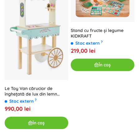
Stand cu fructe și legume
KIDKRAFT
?
Stoc extern
219,00 lei
În coș
Le Toy Van cărucior de
înghețată de lux din lemn
Honeybake
?
Stoc extern
990,00 lei
În coș