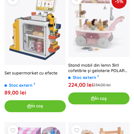
-5%
Stand mobil din lemn 3în1
cofetărie și gelaterie POLARB
Set supermarket cu efecte
de la VIGA
?
Stoc extern
224,00 lei
?
234,00 lei
Stoc extern
89,00 lei
În coș
În coș