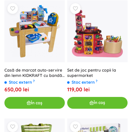
Set de joc pentru copii la
Casă de marcat auto-servire
supermarket
din lemn KIDKRAFT cu bandă
transportoare mobilă
?
?
Stoc extern
Stoc extern
119,00 lei
650,00 lei
În coș
În coș