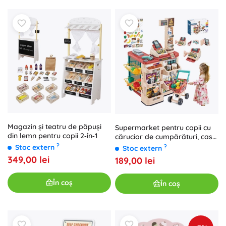
Magazin și teatru de păpuși
Supermarket pentru copii cu
din lemn pentru copii 2‑în‑1
cărucior de cumpărături, casă
de marcat, cântar și scanner
?
Stoc extern
?
Stoc extern
WOOPIE (48 accesorii)
349,00 lei
189,00 lei
În coș
În coș