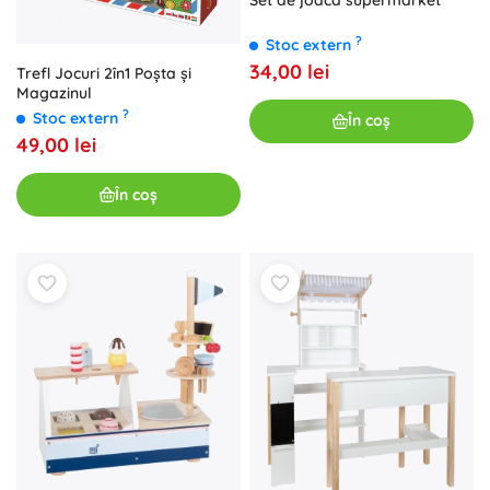
?
Stoc extern
34,00 lei
Trefl Jocuri 2în1 Poșta și
Magazinul
?
Stoc extern
În coș
49,00 lei
În coș