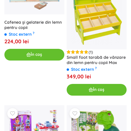
Cafenea și gelaterie din lemn
pentru copii
?
Stoc extern
224,00 lei
(1)
În coș
Small foot tarabă de vânzare
din lemn pentru copii Max
?
Stoc extern
349,00 lei
În coș