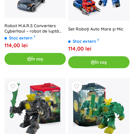
Robot M.A.R.S Converters
Set Roboți Auto Mare și Mic
Cyberhaul – robot de luptă
transformabil și mașină
?
Stoc extern
?
Stoc extern
114,00 lei
114,00 lei
În coș
În coș