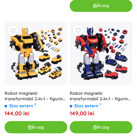
În coș
Robot magnetic
Robot magnetic
transformabil 2‑în‑1 – figurină
transformabil 2‑în‑1 – figurină
mare cu accesorii
mare cu accesorii
?
?
Stoc extern
Stoc extern
144,00 lei
149,00 lei
În coș
În coș