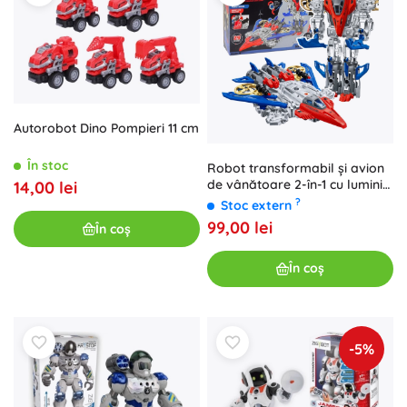
Autorobot Dino Pompieri 11 cm
În stoc
Robot transformabil și avion
de vânătoare 2-în-1 cu lumini
14,00 lei
și sunete, 29 piese
?
Stoc extern
99,00 lei
În coș
În coș
-5%