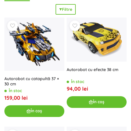
precum și standuri pentru scene dinamice. La modelele
Filtre
selectate vei găsi transformări, panouri care se deschid sau
elemente luminoase pentru un
plus de spectacol
. Alege
din diverse dimensiuni și scări – de la mini figurine până la
modele mari de colecție. Figurinele cu roboți și figurinele
mecha sunt excelente pentru joacă creativă, dezvoltarea
imaginației și construirea unei colecții; nu lipsesc
edițiile de
colecție
și
serii limitate
care evidențiază orice colecție.
Cadoul ideal pentru fanii sci‑fi și ai tehnologiei, care
apreciază
calitatea
,
designul
și
durabilitatea
.
Autorobot cu efecte 38 cm
Autorobot cu catapultă 37 ×
În stoc
30 cm
94,00 lei
În stoc
159,00 lei
În coș
În coș