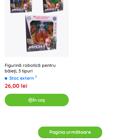
Figurină robotică pentru
băieți, 3 tipuri
?
Stoc extern
26,00 lei
În coș
Pagina următoare