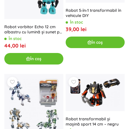
Robot 5‑în‑1 transformabil în
vehicule DIY
În stoc
Robot vorbitor Echo 12 cm
39,00 lei
albastru cu lumină și sunet pe
baterii
În stoc
În coș
44,00 lei
În coș
Robot transformabil și
mașină sport 14 cm – negru