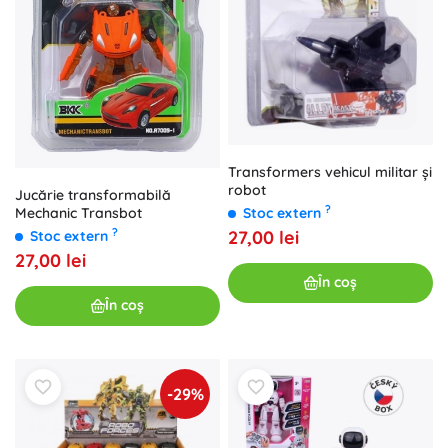
Transformers vehicul militar și
robot
Jucărie transformabilă
?
Stoc extern
Mechanic Transbot
?
27,00 lei
Stoc extern
27,00 lei
În coș
În coș
-29%