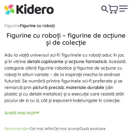
Figurine
Figurine cu roboți
Figurine cu roboți – figurine de acțiune
și de colecție
Adu la viață universul sci‑fi: figurinele cu roboți aduc în joc
și în vitrine
detalii captivante
și
acțiune fantastică
. Această
categorie oferă figurine robotice și figurine de acțiune cu
roboți în stiluri variate – de la inspirații mecha la androizi
futuristi. Se numără printre figurinele sci‑fi preferate și se
remarcă prin
pictură precisă
,
materiale durabile
(din
plastic și cu detalii metalice) și o execuție care rezistă atât
jocului de zi cu zi, cât și expunerii îndelungate în colecție.
Articulația bine gândită permite
poziționări realiste
:
Arată mai mult
articulații mobile, torsuri rotative și piese interschimbabile.
Multe figurine cu roboți includ
accesorii bogate
– arme,
Recomandăm
Cel mai ieftin
Cel mai scump
După evaluare
scuturi, mâini interschimbabile și accesorii de efect –