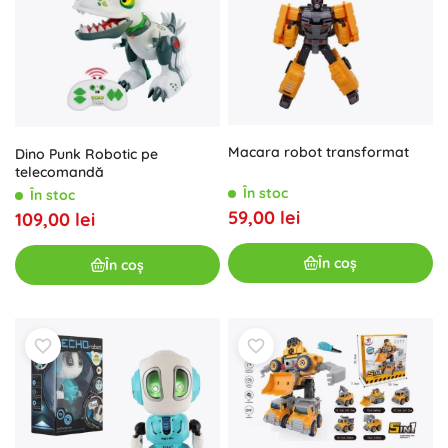
Macara robot transformat
Dino Punk Robotic pe
telecomandă
În stoc
În stoc
59,00 lei
109,00 lei
În coș
În coș