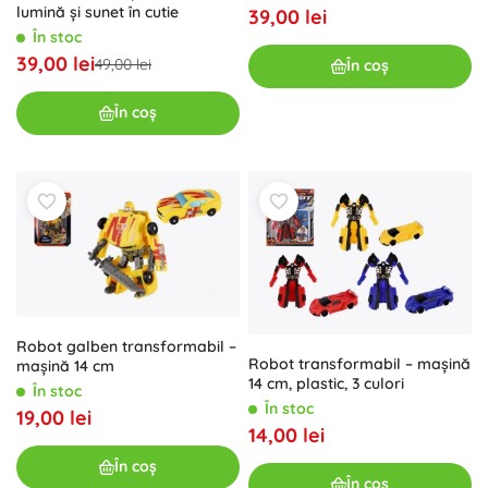
lumină și sunet în cutie
39,00 lei
În stoc
39,00 lei
49,00 lei
În coș
În coș
Robot galben transformabil –
Robot transformabil – mașină
mașină 14 cm
14 cm, plastic, 3 culori
În stoc
În stoc
19,00 lei
14,00 lei
În coș
În coș