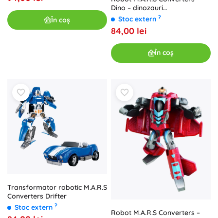
Dino – dinozauri
transformabili T‑Rex și
?
Stoc extern
În coș
Stegosaurus
84,00 lei
În coș
Transformator robotic M.A.R.S
Converters Drifter
?
Stoc extern
Robot M.A.R.S Converters –