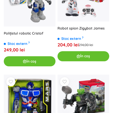
Robot spion Zigybot James
Polițistul robotic Cristof
?
Stoc extern
?
Stoc extern
204,00 lei
214,00 lei
249,00 lei
În coș
În coș