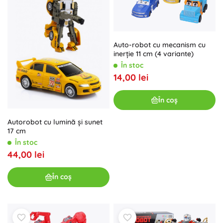
Auto-robot cu mecanism cu
inerție 11 cm (4 variante)
În stoc
14,00 lei
În coș
Autorobot cu lumină și sunet
17 cm
În stoc
44,00 lei
În coș