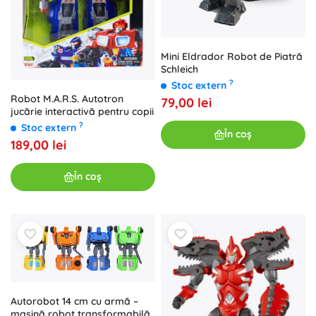
Mini Eldrador Robot de Piatră
Schleich
?
Stoc extern
Robot M.A.R.S. Autotron
79,00 lei
jucărie interactivă pentru copii
?
Stoc extern
În coș
189,00 lei
În coș
Autorobot 14 cm cu armă –
mașină robot transformabilă