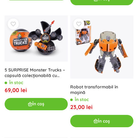
5 SURPRISE Monster Trucks –
capsulă colecționabilă cu
surpriză
În stoc
Robot transformabil în
69,00 lei
mașină
În stoc
În coș
23,00 lei
În coș