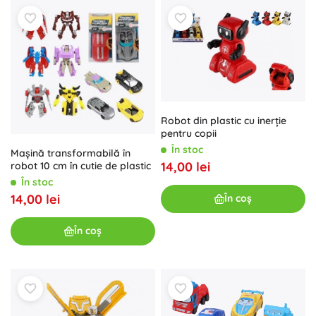
Robot din plastic cu inerție
pentru copii
În stoc
Mașină transformabilă în
14,00 lei
robot 10 cm în cutie de plastic
În stoc
14,00 lei
În coș
În coș