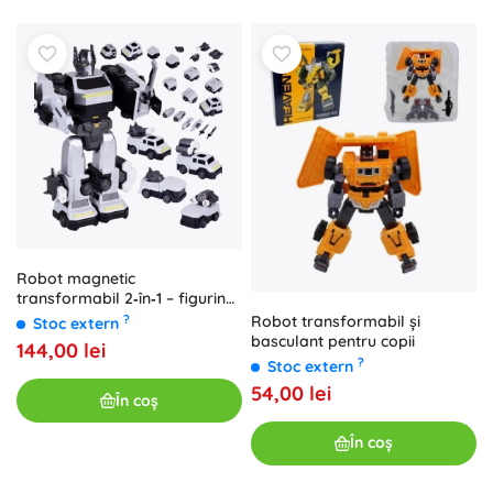
Robot magnetic
transformabil 2‑în‑1 – figurină
mare cu accesorii
Robot transformabil și
?
Stoc extern
basculant pentru copii
144,00 lei
?
Stoc extern
54,00 lei
În coș
În coș