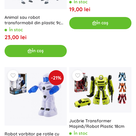
În stoc
19,00 lei
Animal sau robot
transformabil din plastic 9cm
În coș
în blister
În stoc
23,00 lei
În coș
-21%
Jucărie Transformer
Mașină/Robot Plastic 18cm
În stoc
Robot vorbitor pe rotile cu