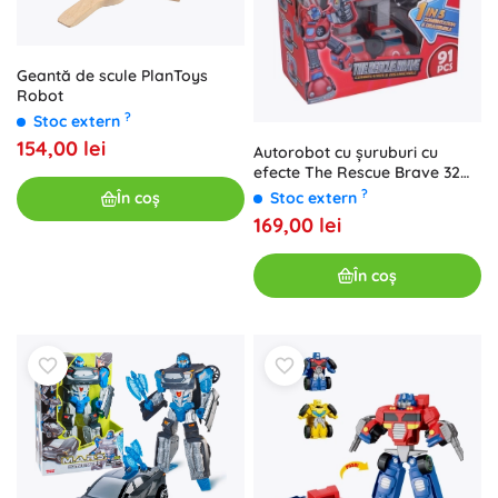
Geantă de scule PlanToys
Robot
?
Stoc extern
154,00 lei
Autorobot cu șuruburi cu
efecte The Rescue Brave 32
cm
?
În coș
Stoc extern
169,00 lei
În coș