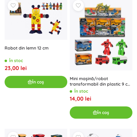
Robot din lemn 12 cm
În stoc
23,00 lei
Mini mașină/robot
În coș
transformabil din plastic 9 cm,
4 culori
În stoc
14,00 lei
În coș