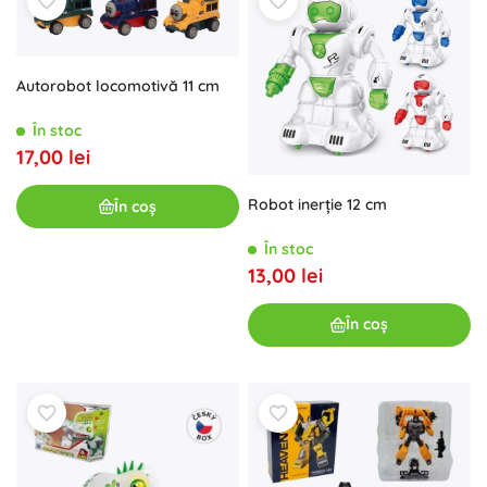
Autorobot locomotivă 11 cm
În stoc
17,00 lei
Robot inerție 12 cm
În coș
În stoc
13,00 lei
În coș