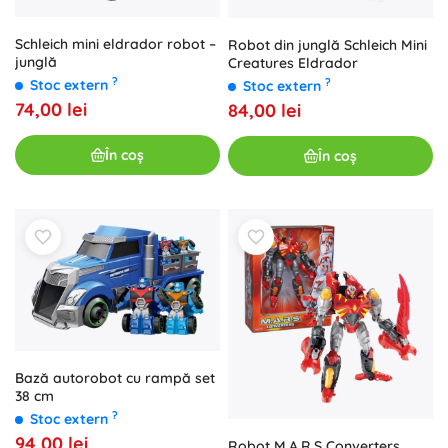
Schleich mini eldrador robot –
Robot din junglă Schleich Mini
junglă
Creatures Eldrador
?
?
Stoc extern
Stoc extern
74,00 lei
84,00 lei
În coș
În coș
Bază autorobot cu rampă set
38 cm
?
Stoc extern
94,00 lei
Robot M.A.R.S Converters