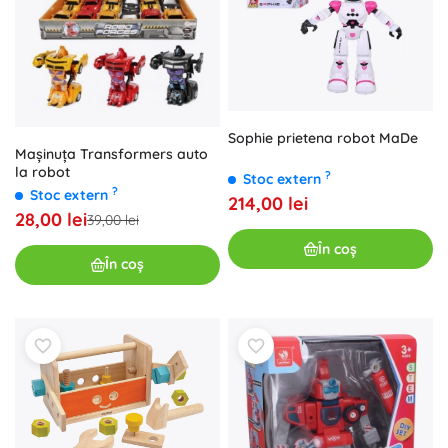
Sophie prietena robot MaDe
Mașinuța Transformers auto
la robot
?
Stoc extern
?
Stoc extern
214,00 lei
28,00 lei
39,00 lei
În coș
În coș