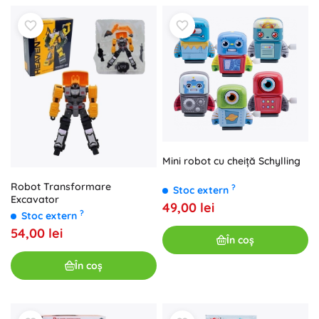
Mini robot cu cheiță Schylling
Robot Transformare
?
Stoc extern
Excavator
49,00 lei
?
Stoc extern
54,00 lei
În coș
În coș