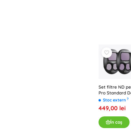
Cărți
Caiete educative și de activități
Pentru cei mai mici
Accesorii pentru cărți
Vederi poștale
Pentru micii povestitori
+
Arată mai mult
Echipamente pentru magazine
Set filtre ND p
Pro Standard 
?
Stoc extern
449,00 lei
În coș