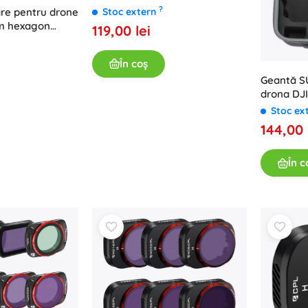
?
Stoc extern
are pentru drone
cm hexagon
119,00 lei
În coș
Geantă S
drona DJI
Stoc ex
144,00 
În c