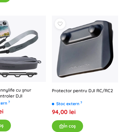
Jucării pentru baie
Accesorii
Baterii
Piese de schimb
nnylife cu șnur
Protector pentru DJI RC/RC2
ntroler DJI
Pompe
?
tern
?
Stoc extern
ei
94,00 lei
oș
În coș