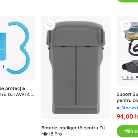
Arme
Pistoale
Săbii și pumnale
Pistole cu apă
Arcuri
Arbalete
+
Arată mai mult
Îmbrăcăminte pentru copii
Haine pentru bebeluși
de protecție
Tricouri
Suport Su
ru DJI AVATA 2,
pentru co
Hanorace și pulovere
Stoc ex
Încălțăminte
94,00 l
Șosete și dresuri
+
Arată mai mult
Baterie inteligentă pentru DJI
În c
Mini 5 Pro