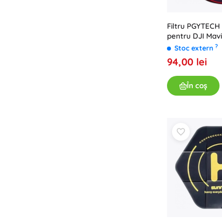
Filtru PGYTECH
pentru DJI Mavi
CINE (P-26A-017
?
Stoc extern
94,00 lei
În coș