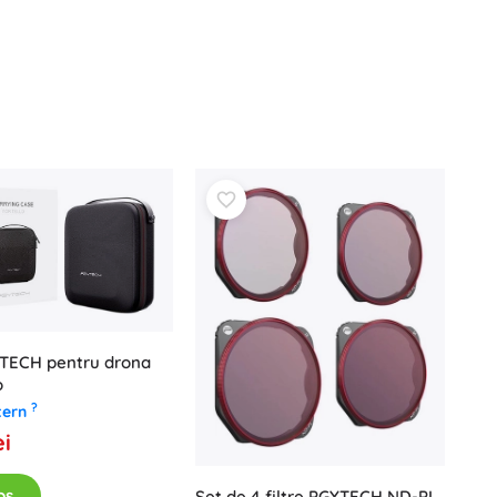
Vouchere cadou
TECH pentru drona
o
?
tern
ei
oș
Set de 4 filtre PGYTECH ND-PL