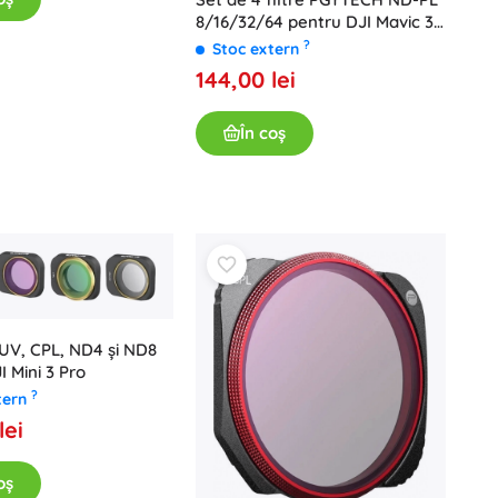
8/16/32/64 pentru DJI Mavic 3
/ Mavic 3 CINE (P-26A-034)
?
Stoc extern
144,00 lei
În coș
e UV, CPL, ND4 și ND8
I Mini 3 Pro
?
tern
lei
oș