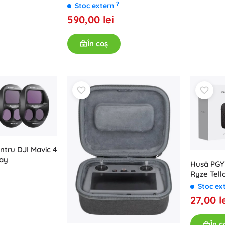
?
Stoc extern
Pentru fetițe
590,00 lei
Bijuterii
Genți
În coș
Cutițe pentru bijuterii
entru DJI Mavic 4
Day
Husă PGY
Ryze Tell
Stoc ex
27,00 l
În c