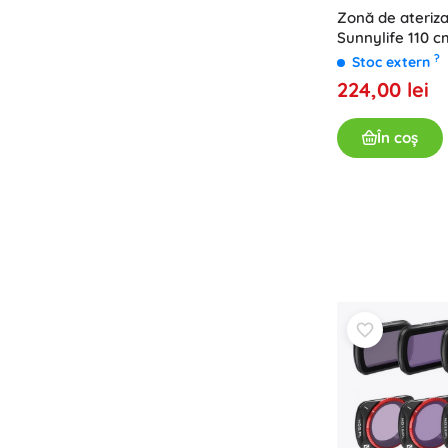
Zonă de ateriz
Sunnylife 110 
impermeabilă
?
Stoc extern
224,00 lei
În coș