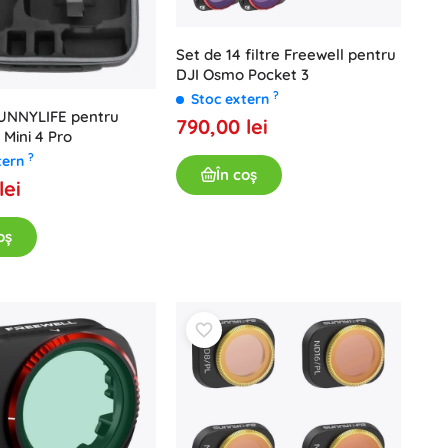
Set de 14 filtre Freewell pentru
DJI Osmo Pocket 3
?
Stoc extern
UNNYLIFE pentru
790,00 lei
 Mini 4 Pro
?
tern
În coș
lei
oș