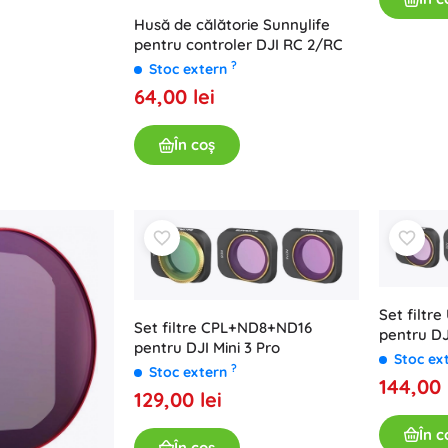
Husă de călătorie Sunnylife
pentru controler DJI RC 2/RC
?
Stoc extern
64,00 lei
În coș
Set filtr
Set filtre CPL+ND8+ND16
pentru DJ
pentru DJI Mini 3 Pro
Stoc ex
?
Stoc extern
144,00 
129,00 lei
În c
În coș