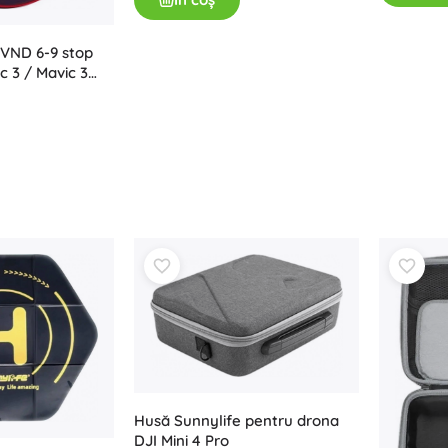
 VND 6-9 stop
c 3 / Mavic 3
)
Husă Sunnylife pentru drona
DJI Mini 4 Pro