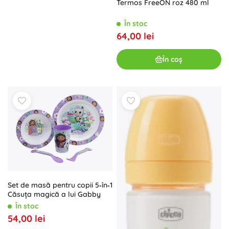
Termos FreeON roz 480 ml
În stoc
64,00 lei
În coș
Set de masă pentru copii 5‑în‑1
Căsuța magică a lui Gabby
În stoc
54,00 lei