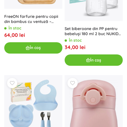
FreeON farfurie pentru copii
din bambus cu ventuză –
Iepuraș
În stoc
Set biberoane din PP pentru
bebeluși 180 ml 2 buc NUKIDO
64,00 lei
cu tetină din silicon dinamică
În stoc
34,00 lei
În coș
În coș