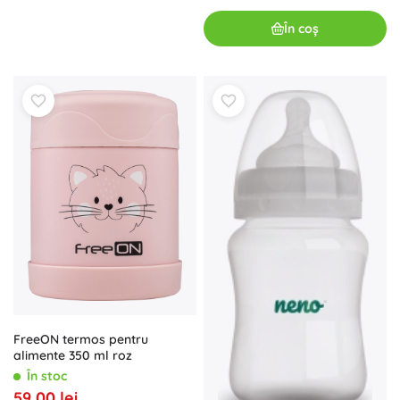
În coș
FreeON termos pentru
alimente 350 ml roz
În stoc
59,00 lei