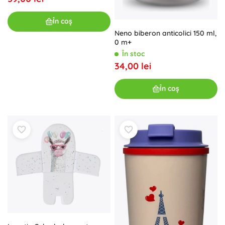
În coș
Neno biberon anticolici 150 ml,
0 m+
În stoc
34,00 lei
În coș