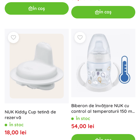
În coș
În coș
Biberon de învățare NUK cu
control al temperaturii 150 ml
NUK Kiddy Cup tetină de
alb
rezervă
În stoc
În stoc
54,00 lei
18,00 lei