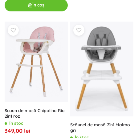
În coș
Scaun de masă Chipolino Rio
2în1 roz
În stoc
Scăunel de masă 2în1 Malmo
349,00 lei
gri
În stoc