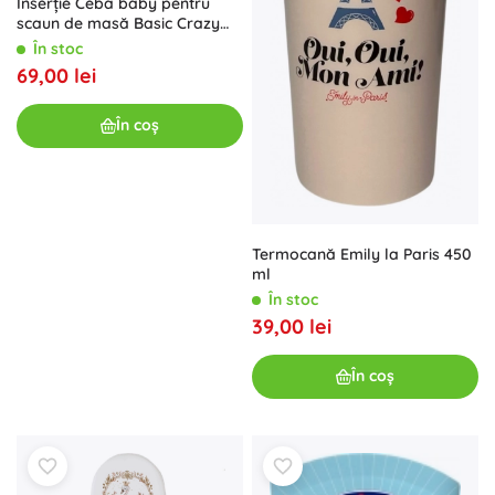
Inserție Ceba baby pentru
scaun de masă Basic Crazy
Lama
În stoc
69,00 lei
În coș
Termocană Emily la Paris 450
ml
În stoc
39,00 lei
În coș