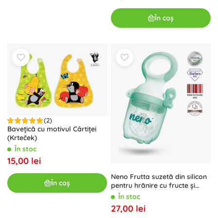
În coș
(2)
Bavețică cu motivul Cârtiței
(Krteček)
În stoc
15,00 lei
Neno Frutta suzetă din silicon
În coș
pentru hrănire cu fructe și
legume
În stoc
27,00 lei