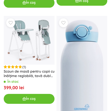
În coș
În coș
(1)
Scaun de masă pentru copii cu
înălțime reglabilă, tavă dublă
și husă din eco-piele ECOTOYS
În stoc
– verde
399,00 lei
În coș