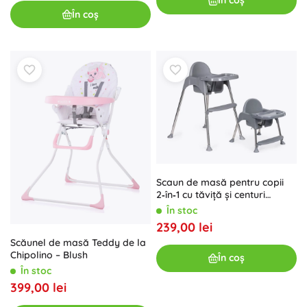
În coș
În coș
Scaun de masă pentru copii
2‑în‑1 cu tăviță și centuri
ECOTOYS
În stoc
239,00 lei
Scăunel de masă Teddy de la
Chipolino – Blush
În coș
În stoc
399,00 lei