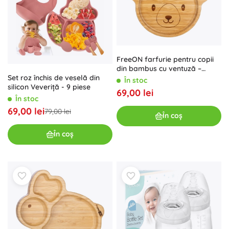
FreeON farfurie pentru copii
din bambus cu ventuză –
Set roz închis de veselă din
Koala
În stoc
silicon Veveriță - 9 piese
69,00 lei
În stoc
69,00 lei
79,00 lei
În coș
În coș