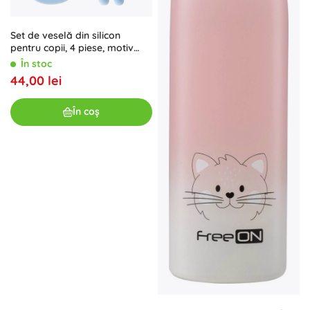
Set de veselă din silicon
pentru copii, 4 piese, motiv
ursuleț, albastru
În stoc
44,00 lei
În coș