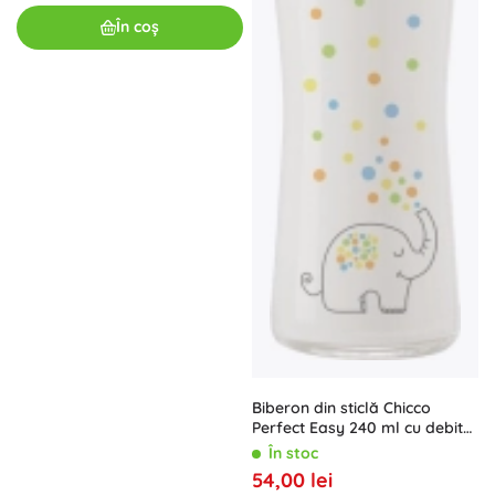
În coș
Biberon din sticlă Chicco
Perfect Easy 240 ml cu debit
lent 0m+
În stoc
54,00 lei