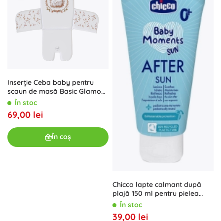
Inserție Ceba baby pentru
scaun de masă Basic Glamour
Style
În stoc
69,00 lei
În coș
Chicco lapte calmant după
plajă 150 ml pentru pielea
sensibilă a copiilor
În stoc
39,00 lei