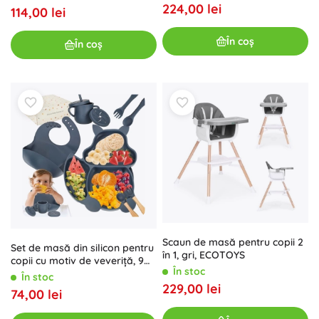
224,00 lei
114,00 lei
În coș
În coș
Scaun de masă pentru copii 2
Set de masă din silicon pentru
în 1, gri, ECOTOYS
copii cu motiv de veveriță, 9
În stoc
piese, albastru închis
În stoc
229,00 lei
74,00 lei