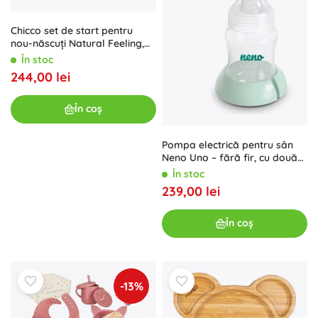
Chicco set de start pentru
nou-născuți Natural Feeling,
neutru, 0m+
În stoc
244,00 lei
În coș
Pompa electrică pentru sân
Neno Uno – fără fir, cu două
faze
În stoc
239,00 lei
În coș
-13%