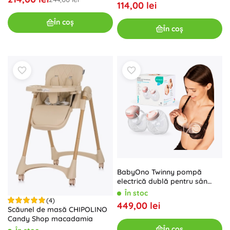
114,00 lei
În coș
În coș
BabyOno Twinny pompă
electrică dublă pentru sân
fără fir
În stoc
(4)
449,00 lei
Scăunel de masă CHIPOLINO
Candy Shop macadamia
În coș