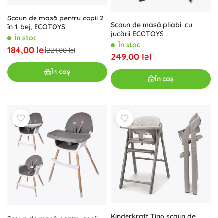
Scaun de masă pentru copii 2
Scaun de masă pliabil cu
în 1, bej, ECOTOYS
jucării ECOTOYS
În stoc
În stoc
184,00 lei
224,00 lei
249,00 lei
În coș
În coș
Kinderkraft Tino scaun de