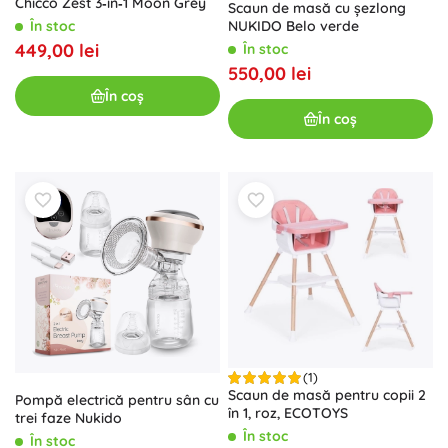
Chicco Zest 3‑în‑1 Moon Grey
Scaun de masă cu șezlong
NUKIDO Belo verde
În stoc
449,00 lei
În stoc
550,00 lei
În coș
În coș
(1)
Scaun de masă pentru copii 2
Pompă electrică pentru sân cu
în 1, roz, ECOTOYS
trei faze Nukido
În stoc
În stoc