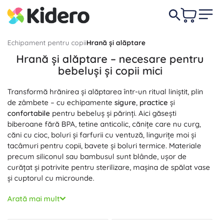
Echipament pentru copii
Hrană și alăptare
Hrană și alăptare – necesare pentru
bebeluși și copii mici
Transformă hrănirea și alăptarea într-un ritual liniștit, plin
de zâmbete – cu echipamente
sigure
,
practice
și
confortabile
pentru bebeluș și părinți. Aici găsești
biberoane fără BPA, tetine anticolic, cănițe care nu curg,
căni cu cioc, boluri și farfurii cu ventuză, lingurițe moi și
tacâmuri pentru copii, bavete și boluri termice. Materiale
precum siliconul sau bambusul sunt blânde, ușor de
curățat și potrivite pentru sterilizare, mașina de spălat vase
și cuptorul cu microunde.
Pentru primele piureuri sunt ideale
Vesela
– boluri pentru
Arată mai mult
copii, farfurii, farfurii compartimentate, suporturi
antiderapante și tacâmuri de învățare care susțin hrănirea