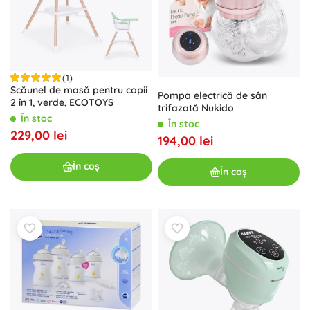
(1)
Scăunel de masă pentru copii
Pompa electrică de sân
2 în 1, verde, ECOTOYS
trifazată Nukido
În stoc
În stoc
229,00 lei
194,00 lei
În coș
În coș