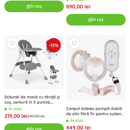
890,00 lei
În coș
În coș
-13%
Scăunel de masă cu tăviță și
coș, centură în 5 puncte,
ECOTOYS – Gri
Canpol babies pompă dublă
În stoc
de sân fără fir pentru sutien
219,00 lei
249,00 lei
MilkShell
În stoc
449,00 lei
În coș