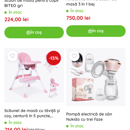
Scaun de masă pentru copii
masă 3 în 1 bej
BITEO gri
În stoc
În stoc
750,00 lei
224,00 lei
În coș
În coș
-13%
Scăunel de masă cu tăviță și
Pompă electrică de sân
coș, centură în 5 puncte,
Nukido cu trei faze
ECOTOYS – Roz
În stoc
În stoc
214,00 lei
244,00 lei