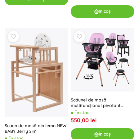
În coș
Scăunel de masă
multifuncțional pivotant
pentru copii 6‑în‑1 – roz
În stoc
550,00 lei
Scaun de masă din lemn NEW
BABY Jerry 2în1
În coș
În stoc