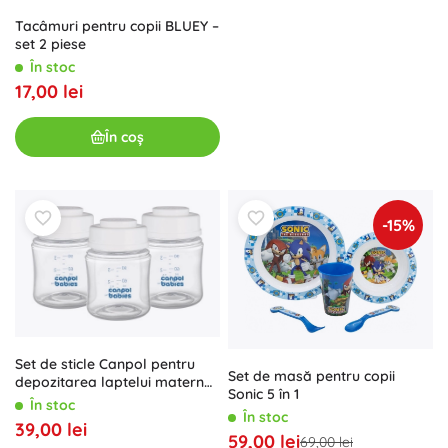
Tacâmuri pentru copii BLUEY –
set 2 piese
În stoc
17,00 lei
În coș
-15%
Set de sticle Canpol pentru
Set de masă pentru copii
depozitarea laptelui matern
Sonic 5 în 1
3x120ml
În stoc
În stoc
39,00 lei
59,00 lei
69,00 lei