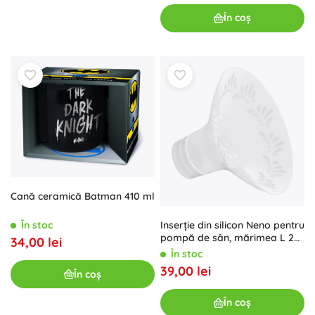
În coș
Cană ceramică Batman 410 ml
Inserție din silicon Neno pentru
În stoc
pompă de sân, mărimea L 27
34,00 lei
mm
În stoc
39,00 lei
În coș
În coș