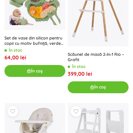
Set de vase din silicon pentru
copii cu motiv bufniță, verde
militar
În stoc
Scăunel de masă 2‑în‑1 Rio –
64,00 lei
Grafit
În stoc
În coș
399,00 lei
În coș