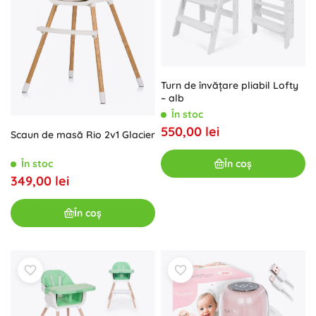
Turn de învățare pliabil Lofty
– alb
În stoc
550,00 lei
Scaun de masă Rio 2v1 Glacier
În coș
În stoc
349,00 lei
În coș