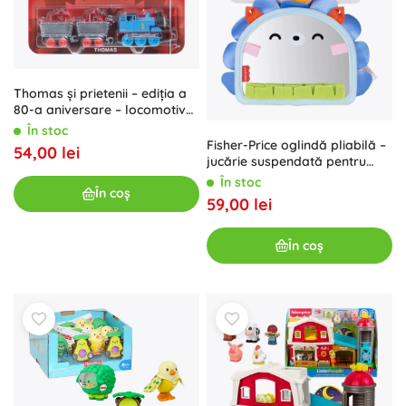
Thomas și prietenii – ediția a
80-a aniversare – locomotivă
metalică cu 2 vagoane
În stoc
Fisher-Price oglindă pliabilă –
54,00 lei
jucărie suspendată pentru
cărucior
În stoc
În coș
59,00 lei
În coș