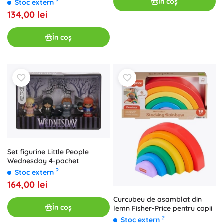
În coș
?
Stoc extern
134,00 lei
În coș
Set figurine Little People
Wednesday 4-pachet
?
Stoc extern
164,00 lei
Curcubeu de asamblat din
În coș
lemn Fisher-Price pentru copii
?
Stoc extern