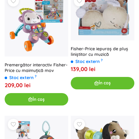
Fisher-Price iepuraș de pluș
liniștitor cu muzică
?
Stoc extern
Premergător interactiv Fisher-
139,00 lei
Price cu maimuțică mov
?
Stoc extern
În coș
209,00 lei
În coș