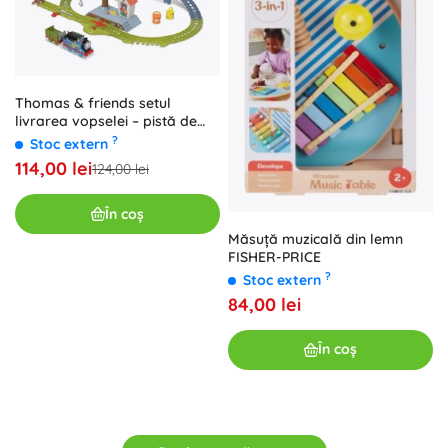
Thomas & friends setul
livrarea vopselei – pistă de
tren motorizată cu macara
?
Stoc extern
114,00 lei
124,00 lei
În coș
Măsuță muzicală din lemn
FISHER-PRICE
?
Stoc extern
84,00 lei
În coș