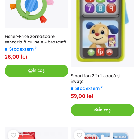
Fisher-Price zornăitoare
senzorială cu inele – broscuță
?
Stoc extern
28,00 lei
În coș
Smartfon 2 în 1 Joacă și
învață
?
Stoc extern
59,00 lei
În coș