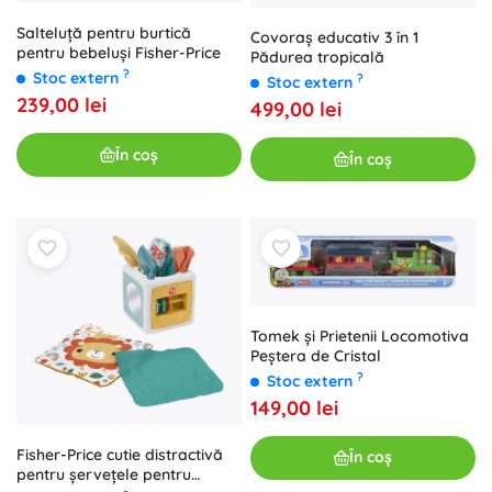
Salteluță pentru burtică
Covoraș educativ 3 în 1
pentru bebeluși Fisher-Price
Pădurea tropicală
?
Stoc extern
?
Stoc extern
239,00 lei
499,00 lei
În coș
În coș
Tomek și Prietenii Locomotiva
Peștera de Cristal
?
Stoc extern
149,00 lei
Fisher-Price cutie distractivă
În coș
pentru șervețele pentru