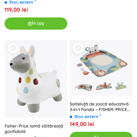
bebeluși
?
Stoc extern
119,00 lei
În coș
Salteluță de joacă educativă
3‑în‑1 Panda – FISHER-PRICE
Planet Friends
?
Stoc extern
149,00 lei
Fisher-Price lamă săltăreață
gonflabilă