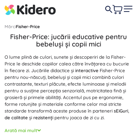
Mărci
Fisher-Price
Fisher-Price: jucării educative pentru
bebeluși și copii mici
O lume plină de culori, sunete și descoperiri de la Fisher-
Price le deschide copiilor calea către învățarea cu bucurie
în fiecare zi. Jucăriile didactice și
interactive
Fisher-Price
pentru nou-născuți, bebeluși și copii mici combină culori
contrastante, texturi plăcute, efecte luminoase și melodii
pentru a susține percepția senzorială, motricitatea fină și
grosieră și primele abilități. Accentul pus pe ergonomie,
forme rotunjite și materiale conforme celor mai stricte
standarde transformă aceste produse în parteneri
sEiGuri
,
de calitate
și
rezistenți
pentru joaca de zi cu zi.
Alege dintr-o gamă variată: salteluțe și arcade de joacă,
Arată mai mult
zornăitori și jucării de ros, jucării muzicale, jucării senzoriale,