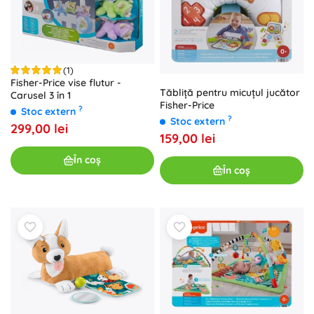
(1)
Fisher-Price vise flutur -
Tăbliță pentru micuțul jucător
Carusel 3 în 1
Fisher-Price
?
Stoc extern
?
Stoc extern
299,00 lei
159,00 lei
În coș
În coș