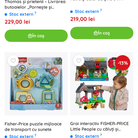
Thomas și prietenii – Livrarea
butoaielor „Pornește și
?
Stoc extern
gonește” set feroviar cu
?
Stoc extern
Thomas motorizat
219,00 lei
229,00 lei
În coș
În coș
-13%
Grai interactiv FISHER‑PRICE
Fisher‑Price puzzle mijloace
Little People cu căluți și
de transport cu sunete
figurine
?
?
Stoc extern
Stoc extern