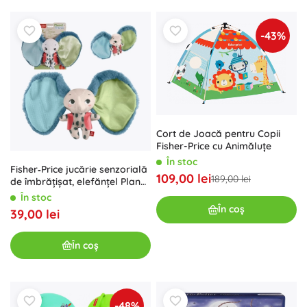
-43%
Cort de Joacă pentru Copii
Fisher-Price cu Animăluțe
În stoc
Fisher‑Price jucărie senzorială
109,00 lei
189,00 lei
de îmbrățișat, elefănțel Planet
Friends
În stoc
În coș
39,00 lei
În coș
-48%