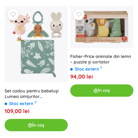
Fisher-Price animale din lemn
– puzzle și sortator
?
Stoc extern
94,00 lei
În coș
Set cadou pentru bebeluși
Lumea simțurilor
FISHER‑PRICE
?
Stoc extern
109,00 lei
În coș