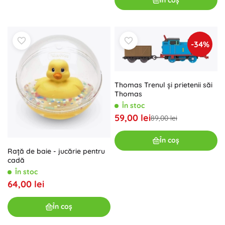
-34%
Thomas Trenul și prietenii săi
Thomas
În stoc
59,00 lei
89,00 lei
În coș
Rață de baie - jucărie pentru
cadă
În stoc
64,00 lei
În coș