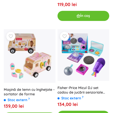
119,00 lei
În coș
Fisher-Price Micul DJ set
Mașină de lemn cu înghețate -
cadou de jucării senzoriale
sortator de forme
pentru bebeluși
?
Stoc extern
?
Stoc extern
134,00 lei
139,00 lei