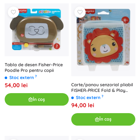
Tabla de desen Fisher-Price
Poodle Pro pentru copii
?
Stoc extern
54,00 lei
Carte/panou senzorial pliabil
FISHER‑PRICE Fold & Play
pentru bebeluși
?
Stoc extern
În coș
94,00 lei
În coș