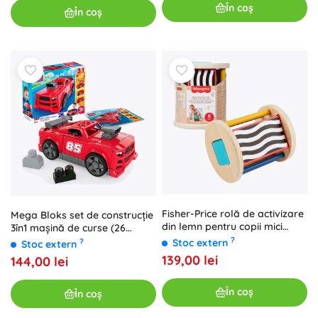
În coș
În coș
Fisher-Price rolă de activizare
Mega Bloks set de construcție
din lemn pentru copii mici
3în1 mașină de curse (26
(jucărie senzorială)
piese)
?
Stoc extern
?
Stoc extern
139,00 lei
144,00 lei
În coș
În coș