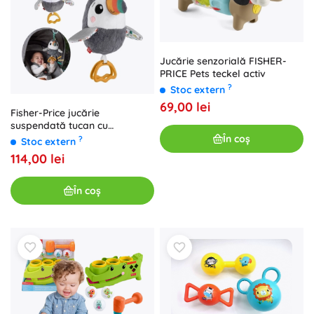
Jucărie senzorială FISHER-
PRICE Pets teckel activ
?
Stoc extern
69,00 lei
Fisher-Price jucărie
suspendată tucan cu
zornăitoare și aripioare
În coș
?
Stoc extern
114,00 lei
În coș