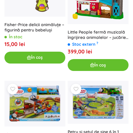
Fisher-Price delicii animăluțe –
figurină pentru bebeluși
Little People fermă muzicală
În stoc
îngrijirea animalelor – jucărie
interactivă educativă
15,00 lei
?
Stoc extern
399,00 lei
În coș
În coș
Petru și setul de șine 6 în 1