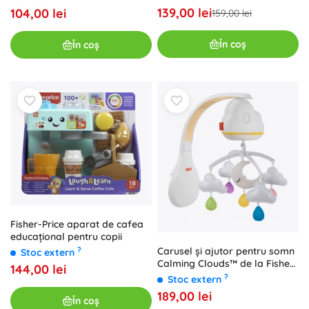
139,00 lei
104,00 lei
159,00 lei
În coș
În coș
Fisher-Price aparat de cafea
educațional pentru copii
Carusel și ajutor pentru somn
?
Stoc extern
Calming Clouds™ de la Fisher
144,00 lei
Price
?
Stoc extern
189,00 lei
În coș