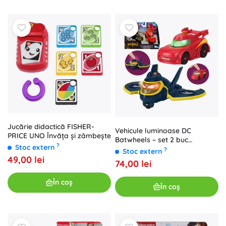
Jucărie didactică FISHER-
Vehicule luminoase DC
PRICE UNO Învăța și zâmbește
Batwheels – set 2 buc
?
Stoc extern
(Redbird și Batwing) 1:55
?
Stoc extern
49,00 lei
74,00 lei
În coș
În coș