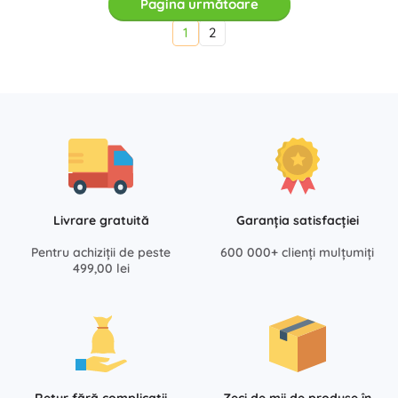
Pagina următoare
1
2
Livrare gratuită
Garanția satisfacției
Pentru achiziții de peste
600 000+ clienți mulțumiți
499,00 lei
Retur fără complicații
Zeci de mii de produse în