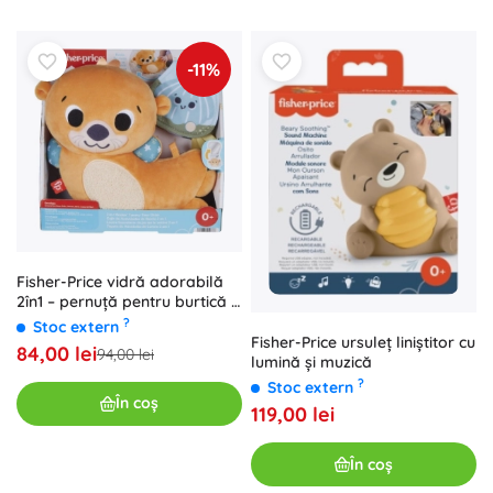
-11%
Fisher-Price vidră adorabilă
2în1 – pernuță pentru burtică și
prieten zornăitor
?
Stoc extern
Fisher-Price ursuleț liniștitor cu
84,00 lei
94,00 lei
lumină și muzică
?
Stoc extern
În coș
119,00 lei
În coș