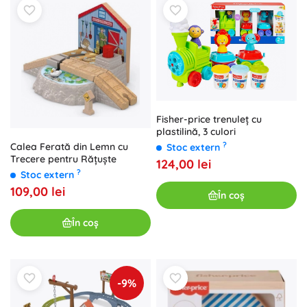
Fisher-price trenuleț cu
plastilină, 3 culori
?
Calea Ferată din Lemn cu
Stoc extern
Trecere pentru Rățuște
124,00 lei
?
Stoc extern
109,00 lei
În coș
În coș
-9%