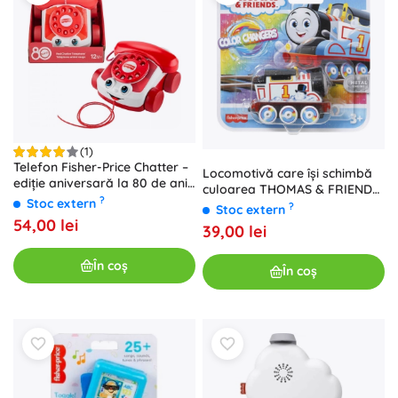
(1)
Telefon Fisher-Price Chatter –
Locomotivă care își schimbă
ediție aniversară la 80 de ani
culoarea THOMAS & FRIENDS
MATTEL, roșu
?
Stoc extern
– THOMAS, metalică
?
Stoc extern
54,00 lei
39,00 lei
În coș
În coș