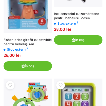
Inel senzorial cu zornăitoare
pentru bebeluși Borsuk
FISHER-PRICE
?
Stoc extern
28,00 lei
În coș
Fisher-price girafă cu activități
pentru bebeluși 6m+
?
Stoc extern
26,00 lei
În coș