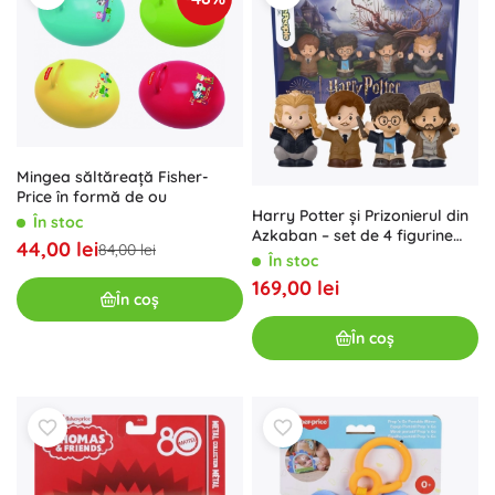
Mingea săltăreață Fisher-
Price în formă de ou
Harry Potter și Prizonierul din
În stoc
Azkaban – set de 4 figurine
44,00 lei
84,00 lei
colecționabile ale vrăjitorilor
În stoc
169,00 lei
În coș
În coș