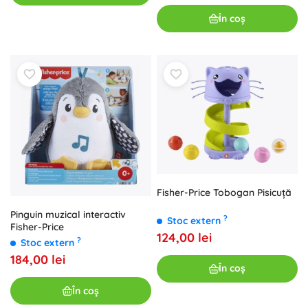
În coș
Fisher-Price Tobogan Pisicuță
Pinguin muzical interactiv
?
Stoc extern
Fisher-Price
124,00 lei
?
Stoc extern
184,00 lei
În coș
În coș