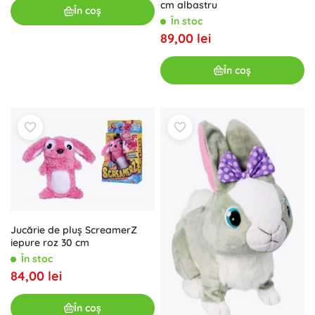
cm albastru
În coș
În stoc
89,00 lei
În coș
Jucărie de pluș ScreamerZ
iepure roz 30 cm
În stoc
84,00 lei
În coș