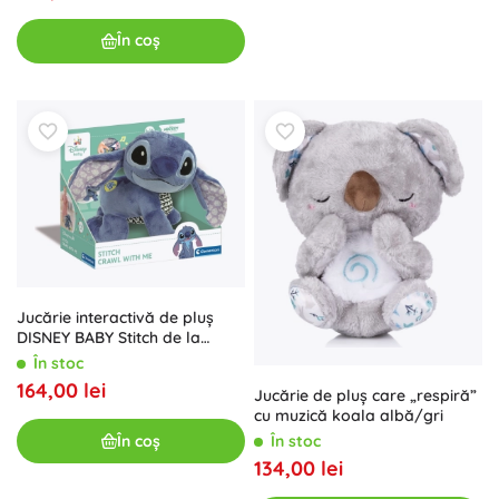
În coș
Jucărie interactivă de pluș
DISNEY BABY Stitch de la
Clementoni
În stoc
164,00 lei
Jucărie de pluș care „respiră”
cu muzică koala albă/gri
În coș
În stoc
134,00 lei