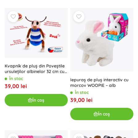
Kvapník de pluș din Poveștile
ursuleților albinelor 32 cm cu
sunet
În stoc
Iepuraș de pluș interactiv cu
morcov WOOPIE – alb
39,00 lei
În stoc
39,00 lei
În coș
În coș