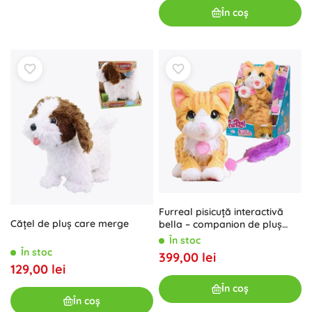
În coș
Furreal pisicuță interactivă
Cățel de pluș care merge
bella – companion de pluș
pentru joacă 30 cm
În stoc
În stoc
399,00 lei
129,00 lei
În coș
În coș