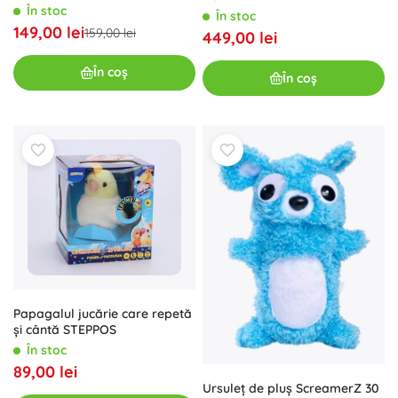
În stoc
În stoc
149,00 lei
159,00 lei
449,00 lei
În coș
În coș
Papagalul jucărie care repetă
și cântă STEPPOS
În stoc
89,00 lei
Ursuleț de pluș ScreamerZ 30