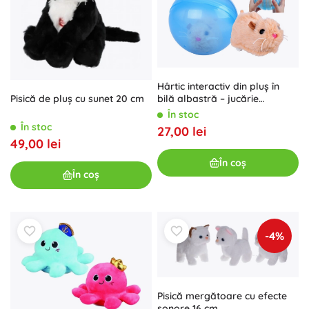
Hârtic interactiv din pluș în
Pisică de pluș cu sunet 20 cm
bilă albastră – jucărie
distractivă pentru copii și
În stoc
animale de companie
În stoc
27,00 lei
49,00 lei
În coș
În coș
-4%
Pisică mergătoare cu efecte
sonore 16 cm