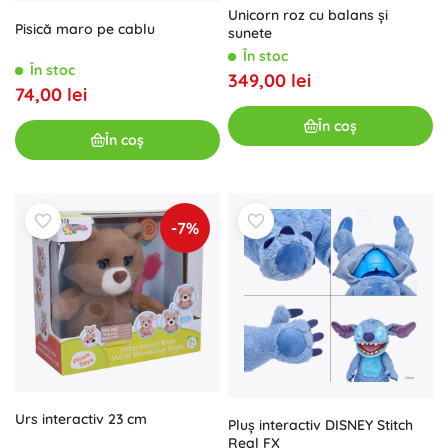
Unicorn roz cu balans și
Pisică maro pe cablu
sunete
În stoc
În stoc
349,00 lei
74,00 lei
În coș
În coș
-7%
Urs interactiv 23 cm
Pluș interactiv DISNEY Stitch
Real FX