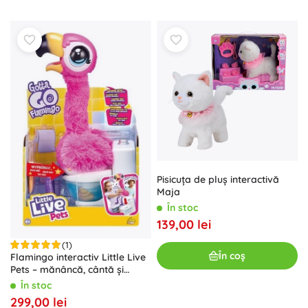
Pisicuța de pluș interactivă
Maja
În stoc
139,00 lei
(1)
În coș
Flamingo interactiv Little Live
Pets – mănâncă, cântă și
merge la toaletă
În stoc
299,00 lei