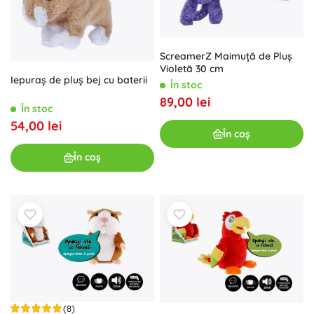
ScreamerZ Maimuță de Pluș
Violetă 30 cm
Iepuraș de pluș bej cu baterii
În stoc
89,00 lei
În stoc
54,00 lei
În coș
În coș
(8)