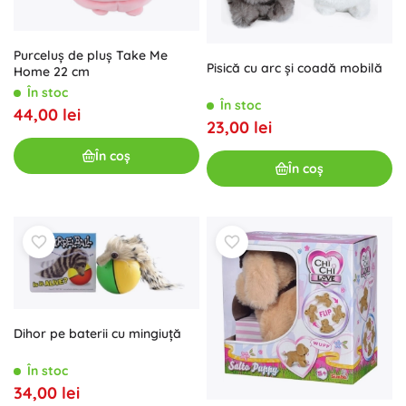
Purceluș de pluș Take Me
Pisică cu arc și coadă mobilă
Home 22 cm
În stoc
În stoc
44,00 lei
23,00 lei
În coș
În coș
Dihor pe baterii cu mingiuță
În stoc
34,00 lei