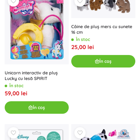
Câine de pluș mers cu sunete
16 cm
În stoc
25,00 lei
În coș
Unicorn interactiv de pluș
Lucky cu lesă SPIRIT
În stoc
59,00 lei
În coș