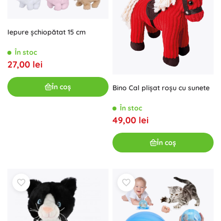
Iepure șchiopătat 15 cm
În stoc
27,00 lei
În coș
Bino Cal plișat roșu cu sunete
În stoc
49,00 lei
În coș