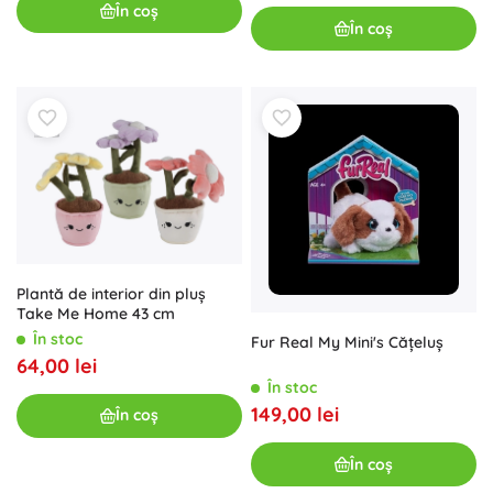
În coș
În coș
Plantă de interior din pluș
Take Me Home 43 cm
În stoc
Fur Real My Mini's Căţeluş
64,00 lei
În stoc
149,00 lei
În coș
În coș