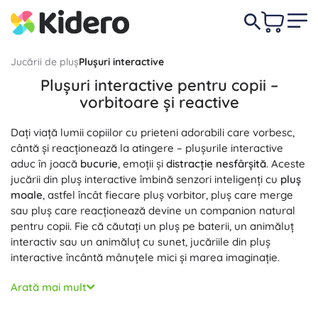
Jucării de pluș
Plușuri interactive
Plușuri interactive pentru copii –
vorbitoare și reactive
Dați viață lumii copiilor cu prieteni adorabili care vorbesc,
cântă și reacționează la atingere – plușurile interactive
aduc în joacă
bucurie
, emoții și
distracție nesfârșită
. Aceste
jucării din pluș interactive îmbină senzori inteligenți cu
pluș
moale
, astfel încât fiecare pluș vorbitor, pluș care merge
sau pluș care reacționează devine un companion natural
pentru copii. Fie că căutați un pluș pe baterii, un animăluț
interactiv sau un animăluț cu sunet, jucăriile din pluș
interactive încântă mânuțele mici și marea imaginație.
Senzorii tactili și de mișcare asigură că jucăriile
Arată mai mult
reacționează la mângâiere, voce și bătăi din palme. Un pluș
interactiv poate repeta cuvinte, emite
sunete realiste
, are