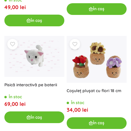
În stoc
49,00 lei
În coș
În coș
Pisică interactivă pe baterii
Coșuleț plușat cu flori 18 cm
În stoc
În stoc
69,00 lei
34,00 lei
În coș
În coș