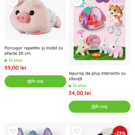
Porcușor repetitiv și mobil cu
efecte 20 cm
În stoc
59,00 lei
Iepuraș de pluș interactiv cu
căsuță
În coș
În stoc
34,00 lei
În coș
-23%