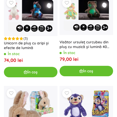
(3)
Visător ursuleț curcubeu din
Unicorn de pluș cu aripi și
pluș cu muzică și lumină 40
efecte de lumină
cm
În stoc
În stoc
79,00 lei
74,00 lei
În coș
În coș