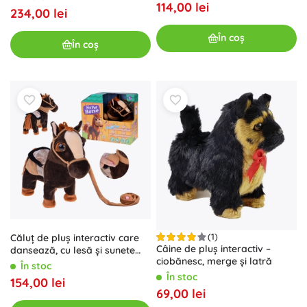
114,00 lei
234,00 lei
În coș
În coș
(1)
Căluț de pluș interactiv care
Câine de pluș interactiv –
dansează, cu lesă și sunete
ciobănesc, merge și latră
country
În stoc
În stoc
154,00 lei
69,00 lei