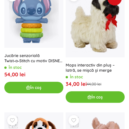
Jucărie senzorială
Twist‑a‑Stitch cu motiv DISNEY
Mops interactiv din pluș –
STITCH 3m+
În stoc
latră, se mișcă și merge
54,00 lei
În stoc
34,00 lei
44,00 lei
În coș
În coș