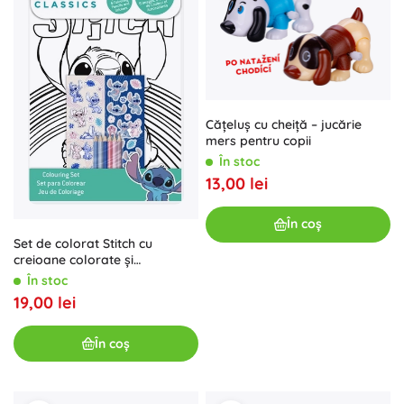
Cățeluș cu cheiță – jucărie
mers pentru copii
În stoc
13,00 lei
În coș
Set de colorat Stitch cu
creioane colorate și
autocolante
În stoc
19,00 lei
În coș