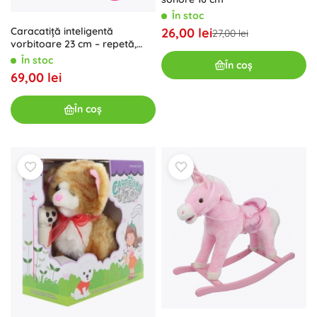
În stoc
Caracatiță inteligentă
26,00 lei
27,00 lei
vorbitoare 23 cm – repetă,
luminează și dansează
În stoc
În coș
69,00 lei
În coș