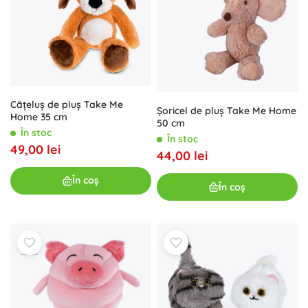
Căţeluş de pluș Take Me
Șoricel de pluș Take Me Home
Home 35 cm
50 cm
În stoc
În stoc
49,00 lei
44,00 lei
În coș
În coș