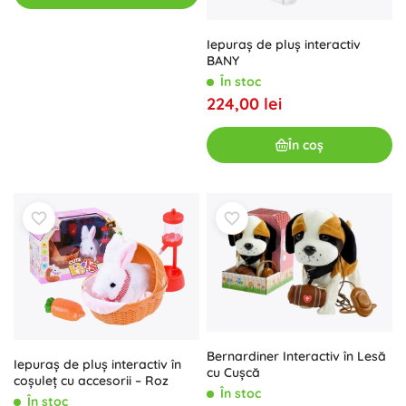
Iepuraș de pluș interactiv
BANY
În stoc
224,00 lei
În coș
Bernardiner Interactiv în Lesă
Iepuraș de pluș interactiv în
cu Cușcă
coșuleț cu accesorii – Roz
În stoc
În stoc