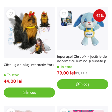
-12%
Iepurașul Chrupík – jucărie de
adormit cu lumină și sunete pe
Cățeluș de pluş interactiv York
baterii pentru copii 6m+
În stoc
79,00 lei
89,00 lei
În stoc
44,00 lei
În coș
În coș