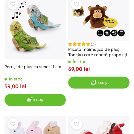
(3)
Micuța maimuțică de pluș
Tonițka care repetă propoziții,
18 cm, cu sunet
În stoc
Peruși de pluș cu sunet 11 cm
69,00 lei
În stoc
În coș
59,00 lei
În coș