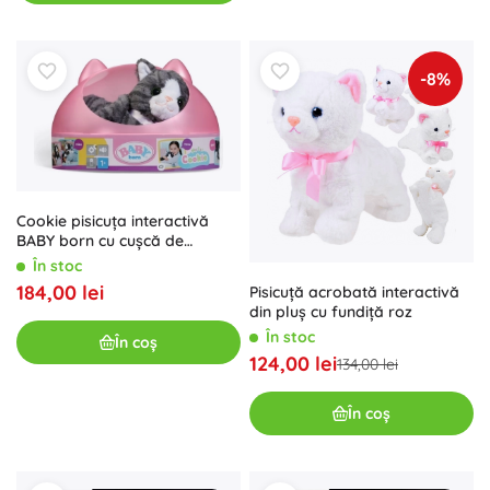
-8%
Cookie pisicuța interactivă
BABY born cu cușcă de
transport
În stoc
184,00 lei
Pisicuță acrobată interactivă
din pluș cu fundiță roz
În stoc
În coș
124,00 lei
134,00 lei
În coș