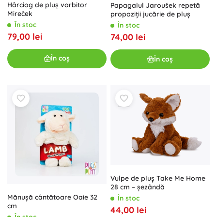
Hârciog de pluș vorbitor
Papagalul Jaroušek repetă
Mireček
propoziții jucărie de pluș
În stoc
În stoc
79,00 lei
74,00 lei
În coș
În coș
Vulpe de pluș Take Me Home
28 cm – șezândă
Mănușă cântătoare Oaie 32
În stoc
cm
44,00 lei