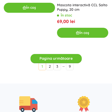
Mascota interactivă CCL Salto
În coș
Puppy, 20 cm
În stoc
69,00 lei
În coș
Pagina următoare
…
1
2
3
9