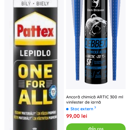
Ancoră chimică ARTIC 300 ml
vinilester de iarnă
?
Stoc extern
99,00 lei
În coș