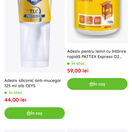
Adeziv pentru lemn cu întărire
rapidă PATTEX Express D2
250 g
În stoc
59,00 lei
Adeziv siliconic anti-mucegai
În coș
125 ml alb CEYS
În stoc
44,00 lei
În coș