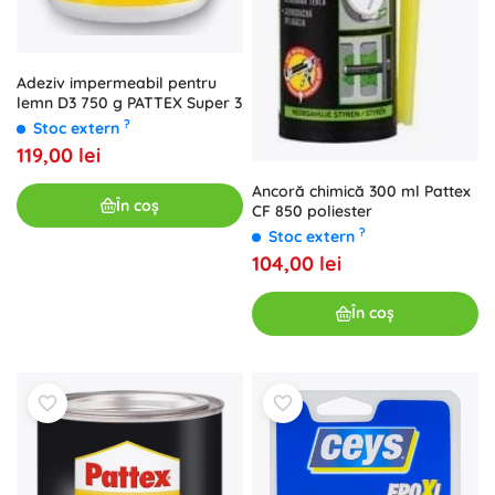
Adeziv impermeabil pentru
lemn D3 750 g PATTEX Super 3
?
Stoc extern
119,00 lei
Ancoră chimică 300 ml Pattex
În coș
CF 850 poliester
?
Stoc extern
104,00 lei
În coș