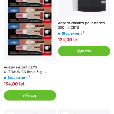
Ancoră chimică poliesterică
300 ml CEYS
?
Stoc extern
124,00 lei
În coș
Adeziv instant CEYS
ULTRAUNICK lichid 3 g –
blister 10 buc.
?
Stoc extern
134,00 lei
În coș