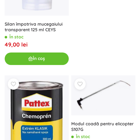
Silan împotriva mucegaiului
transparent 125 ml CEYS
În stoc
49,00 lei
În coș
Modul coadă pentru elicopter
S107G
În stoc