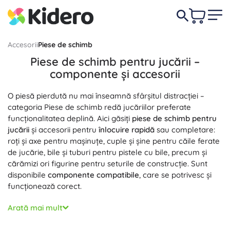
Accesorii
Piese de schimb
Piese de schimb pentru jucării –
componente și accesorii
O piesă pierdută nu mai înseamnă sfârșitul distracției –
categoria Piese de schimb redă jucăriilor preferate
funcționalitatea deplină. Aici găsiți
piese de schimb pentru
jucării
și accesorii pentru
înlocuire rapidă
sau completare:
roți și axe pentru mașinuțe, cuple și șine pentru căile ferate
de jucărie, bile și tuburi pentru pistele cu bile, precum și
cărămizi ori figurine pentru seturile de construcție. Sunt
disponibile
componente compatibile
, care se potrivesc și
funcționează corect.
Fiecare piesă de schimb este concepută pentru
utilizare în
Arată mai mult
siguranță
și
durată de viață îndelungată
. Dimensiuni
precise, materiale rezistente și
montaj ușor
asigură