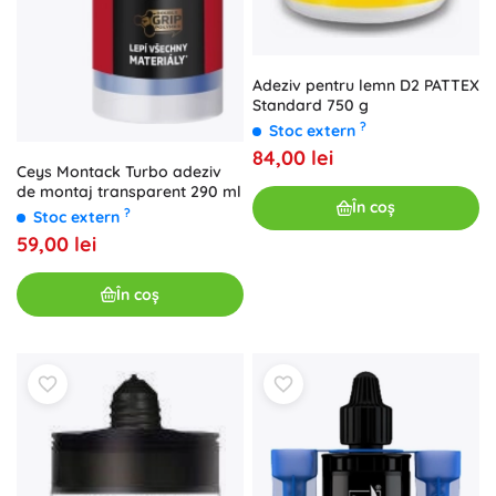
Adeziv pentru lemn D2 PATTEX
Standard 750 g
?
Stoc extern
84,00 lei
Ceys Montack Turbo adeziv
de montaj transparent 290 ml
În coș
?
Stoc extern
59,00 lei
În coș