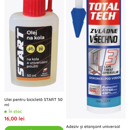
Ulei pentru bicicletă START 50
ml
În stoc
16,00 lei
Adeziv și etanșant universal