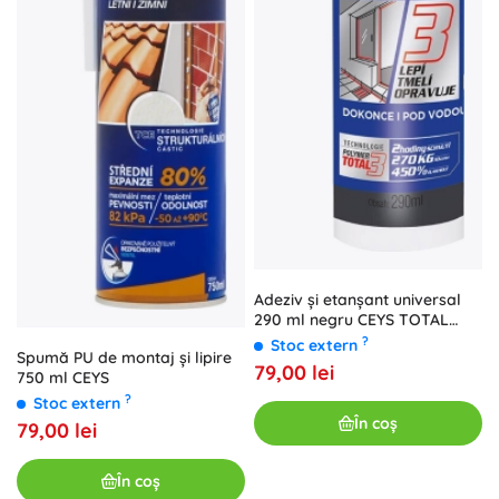
Adeziv și etanșant universal
290 ml negru CEYS TOTAL
TECH
?
Stoc extern
Spumă PU de montaj și lipire
79,00 lei
750 ml CEYS
?
Stoc extern
În coș
79,00 lei
În coș