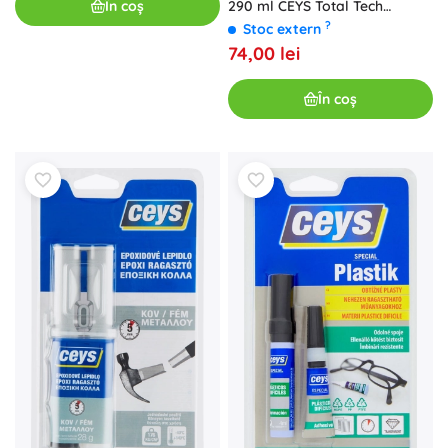
În coș
290 ml CEYS Total Tech
Albastru
?
Stoc extern
74,00 lei
În coș