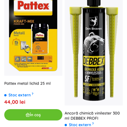
Pattex metal lichid 25 ml
?
Stoc extern
44,00 lei
Ancoră chimică vinilester 300
În coș
ml DEBBEX PROFI
?
Stoc extern