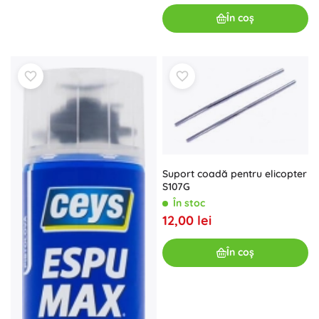
În coș
Suport coadă pentru elicopter
S107G
În stoc
12,00 lei
În coș