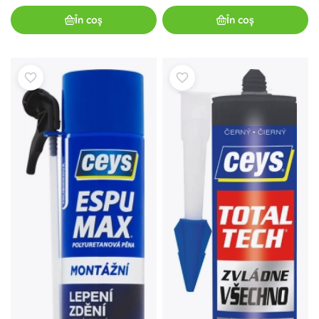
În coș
În coș