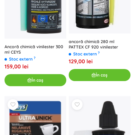
ancoră chimică 280 ml
Ancoră chimică vinilester 300
PATTEX CF 920 vinilester
ml CEYS
?
Stoc extern
?
Stoc extern
129,00 lei
159,00 lei
În coș
În coș