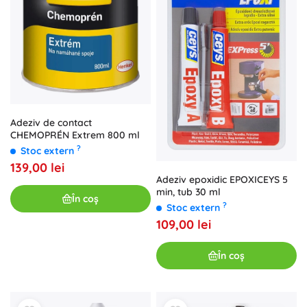
Adeziv de contact
CHEMOPRÉN Extrem 800 ml
?
Stoc extern
139,00 lei
Adeziv epoxidic EPOXICEYS 5
min, tub 30 ml
În coș
?
Stoc extern
109,00 lei
În coș