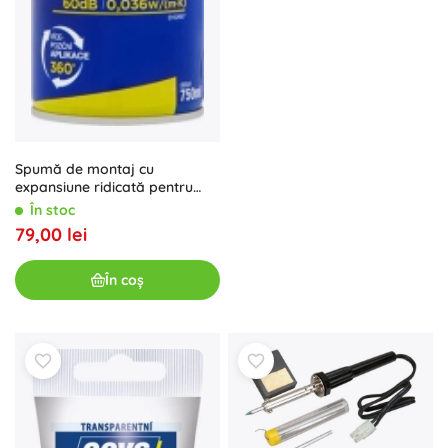
Spumă de montaj cu
expansiune ridicată pentru
pistol 750 ml CEYS
În stoc
79,00 lei
În coș