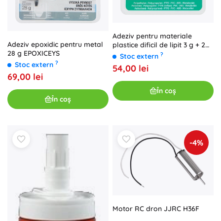
Adeziv pentru materiale
Adeziv epoxidic pentru metal
plastice dificil de lipit 3 g + 2
28 g EPOXICEYS
ml / 4 ml CEYS
?
Stoc extern
?
Stoc extern
54,00 lei
69,00 lei
În coș
În coș
-4%
Motor RC dron JJRC H36F