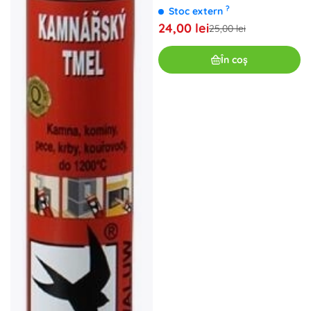
?
Stoc extern
24,00 lei
25,00 lei
În coș