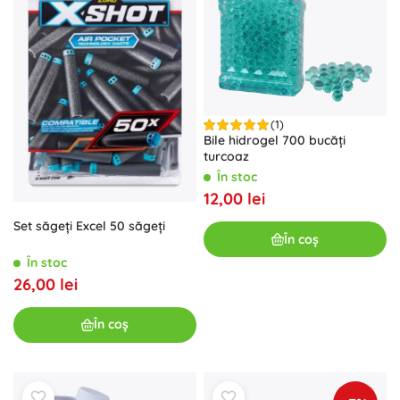
(1)
Bile hidrogel 700 bucăți
turcoaz
În stoc
12,00 lei
Set săgeți Excel 50 săgeți
În coș
În stoc
26,00 lei
În coș