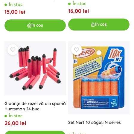
de împușcături
În stoc
În stoc
16,00 lei
15,00 lei
În coș
În coș
Gloanțe de rezervă din spumă
Huntsman 24 buc
În stoc
26,00 lei
Set Nerf 10 săgeți N‑series