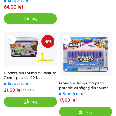
Stoc extern
64,00 lei
În coș
-5%
Gloanțe din spumă cu ventuză
7 cm – pachet 100 buc
?
Proiectile din spumă pentru
Stoc extern
pistoale cu săgeți din spumă
21,00 lei
22,00 lei
?
Stoc extern
17,00 lei
În coș
În coș