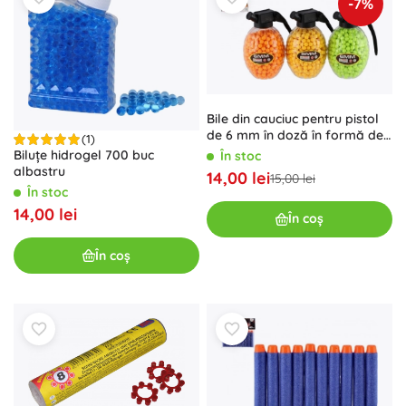
-7%
Bile din cauciuc pentru pistol
de 6 mm în doză în formă de
(1)
grenadă (800 buc., 3 culori)
Biluțe hidrogel 700 buc
În stoc
albastru
14,00 lei
15,00 lei
În stoc
14,00 lei
În coș
În coș