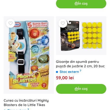
În coș
Gloanțe din spumă pentru
pușcă de jucărie 2 cm, 20 buc
?
Stoc extern
59,00 lei
În coș
Curea cu încărcături Mighty
Blasters de la Little Tikes
?