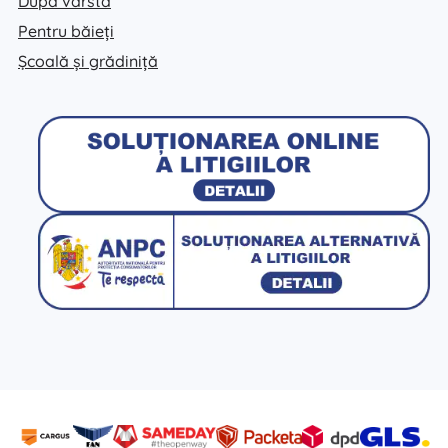
După vârstă
Pentru băieți
Școală și grădiniță