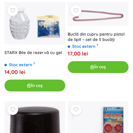
Buclă din cupru pentru pistol
de lipit – set de 5 bucăți
?
Stoc extern
STARX Bile de rezervă cu gel
17,00 lei
?
Stoc extern
În coș
14,00 lei
În coș