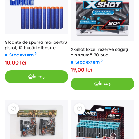
Gloanțe de spumă moi pentru
pistol, 10 bucăți albastre
X-Shot Excel rezerve săgeți
?
din spumă 20 buc
Stoc extern
?
10,00 lei
Stoc extern
19,00 lei
În coș
În coș