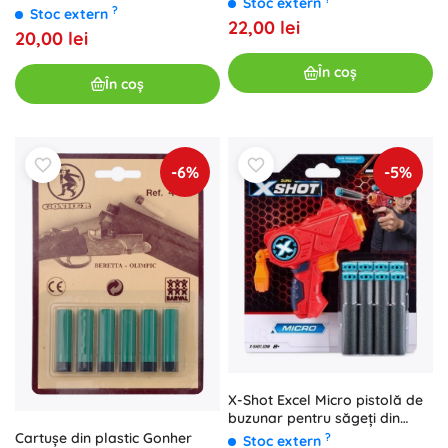
Stoc extern
?
Stoc extern
22,00 lei
20,00 lei
În coș
În coș
-6%
-5%
X-Shot Excel Micro pistolă de
buzunar pentru săgeți din
spumă
Cartușe din plastic Gonher
?
Stoc extern