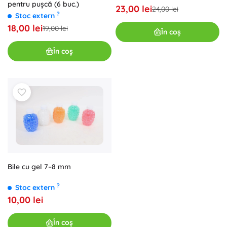
pentru pușcă (6 buc.)
23,00 lei
24,00 lei
?
Stoc extern
18,00 lei
19,00 lei
În coș
În coș
Bile cu gel 7–8 mm
?
Stoc extern
10,00 lei
În coș