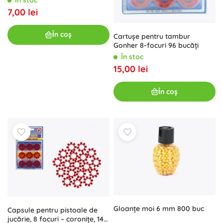
7,00 lei
În coș
Cartușe pentru tambur
Gonher 8-focuri 96 bucăți
În stoc
15,00 lei
În coș
Gloanțe moi 6 mm 800 buc
Capsule pentru pistoale de
jucărie, 8 focuri – coronițe, 144