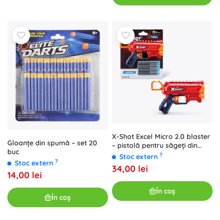
X-Shot Excel Micro 2.0 blaster
Gloanțe din spumă – set 20
– pistolă pentru săgeți din
buc
spumă (8 săgeți)
?
Stoc extern
?
Stoc extern
34,00 lei
14,00 lei
În coș
În coș