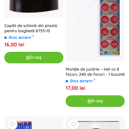
Capăt de schimb din plastic
pentru baghetă 8755-13
?
Stoc extern
16,00 lei
În coș
Muniție de jucărie – inel cu 8
focuri, 240 de focuri - 1 bucată
?
Stoc extern
17,00 lei
În coș