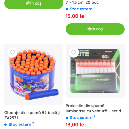
7 × 1,3 cm, 20 buc.
În coș
?
Stoc extern
13,00 lei
În coș
Proiectile din spumă
luminoase cu ventuză – set de
Gloanțe din spumă 59 bucăți
20 buc
?
Stoc extern
ZA2571
?
13,00 lei
Stoc extern