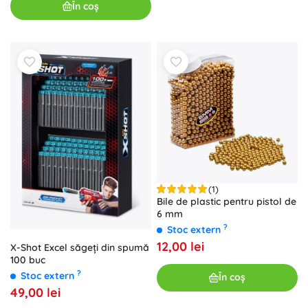
În coș
(1)
Bile de plastic pentru pistol de
6 mm
?
Stoc extern
12,00 lei
X-Shot Excel săgeți din spumă
100 buc
?
Stoc extern
În coș
49,00 lei