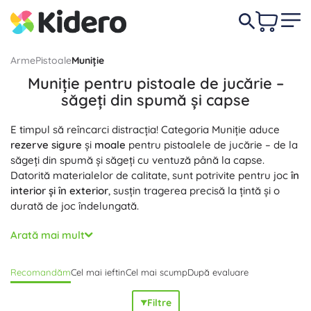
Arme
Pistoale
Muniție
Muniție pentru pistoale de jucărie –
săgeți din spumă și capse
E timpul să reîncarci distracția! Categoria Muniție aduce
rezerve sigure
și
moale
pentru pistoalele de jucărie – de la
săgeți din spumă și săgeți cu ventuză până la capse.
Datorită materialelor de calitate, sunt potrivite pentru joc
în
interior și în exterior
, susțin tragerea precisă la țintă și o
durată de joc îndelungată.
Muniția pentru pistoalele copiilor este concepută cu accent
Arată mai mult
pe
compatibilitate
și
fiabilitate
– săgețile standard din
spumă și rezervele se potrivesc în majoritatea pistoalelor
Recomandăm
Cel mai ieftin
Cel mai scump
După evaluare
cu săgeți, săgețile cu ventuză aderă pe suprafețe netede,
iar capsele (cu 8 sau 12 focuri) oferă pocnetul tipic pentru
Filtre
un joc autentic. Vârfurile moi și spuma flexibilă protejează