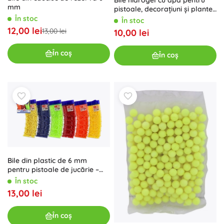
mm
pistoale, decorațiuni și plante,
albastre 7–8 mm, 550 buc
În stoc
În stoc
12,00 lei
13,00 lei
10,00 lei
În coș
În coș
Bile din plastic de 6 mm
pentru pistoale de jucărie –
800 buc, mix de culori
În stoc
13,00 lei
În coș