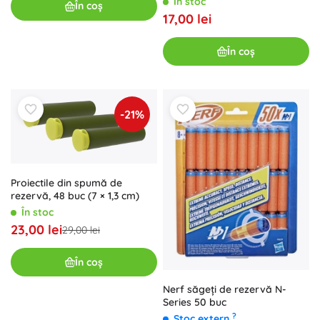
În stoc
În coș
17,00 lei
În coș
-21%
Proiectile din spumă de
rezervă, 48 buc (7 × 1,3 cm)
În stoc
23,00 lei
29,00 lei
În coș
Nerf săgeți de rezervă N-
Series 50 buc
?
Stoc extern