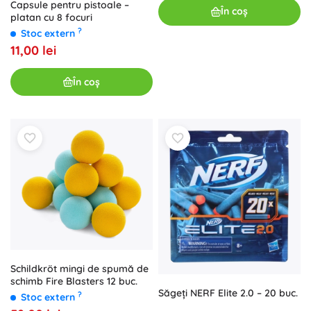
Capsule pentru pistoale –
În coș
platan cu 8 focuri
?
Stoc extern
11,00 lei
În coș
Schildkröt mingi de spumă de
schimb Fire Blasters 12 buc.
Săgeți NERF Elite 2.0 – 20 buc.
?
Stoc extern