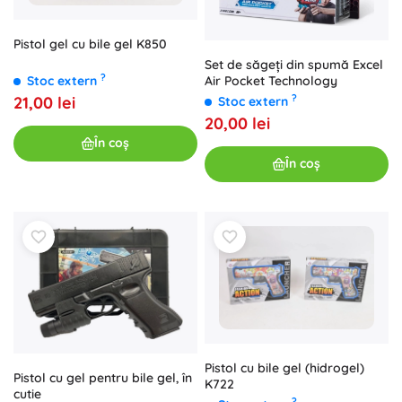
Pistol gel cu bile gel K850
Set de săgeți din spumă Excel
?
Air Pocket Technology
Stoc extern
?
21,00 lei
Stoc extern
20,00 lei
În coș
În coș
Pistol cu bile gel (hidrogel)
Pistol cu gel pentru bile gel, în
K722
cutie
?