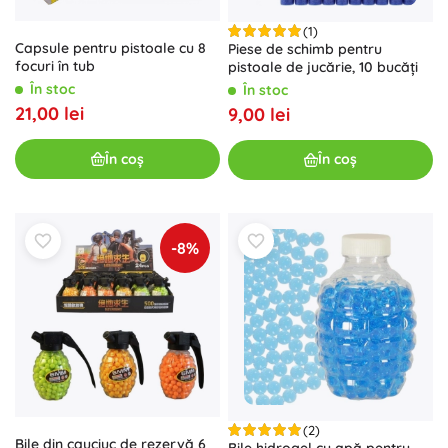
(1)
Capsule pentru pistoale cu 8
Piese de schimb pentru
focuri în tub
pistoale de jucărie, 10 bucăți
În stoc
În stoc
21,00 lei
9,00 lei
În coș
În coș
-8%
(2)
Bile din cauciuc de rezervă 6
Bile hidrogel cu apă pentru