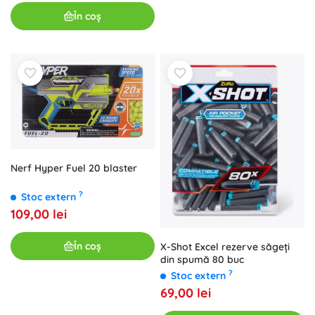
În coș
Nerf Hyper Fuel 20 blaster
?
Stoc extern
109,00 lei
În coș
X-Shot Excel rezerve săgeți
din spumă 80 buc
?
Stoc extern
69,00 lei