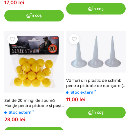
17,00 lei
În coș
În coș
Vârfuri din plastic de schimb
pentru pistoale de etanșare (3
buc)
?
Stoc extern
11,00 lei
Set de 20 mingi de spumă
Munție pentru pistoale și puști
Blaze Storm pentru copii 8+
?
Stoc extern
În coș
28,00 lei