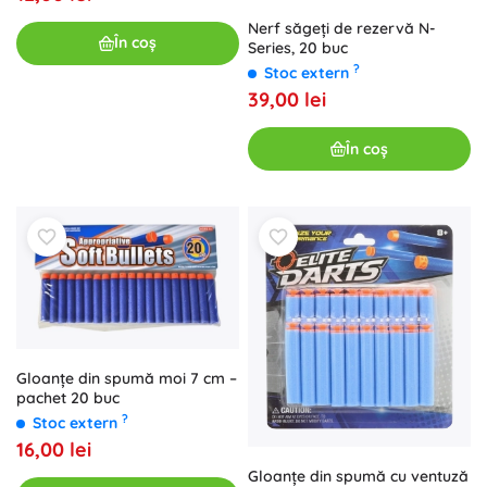
Nerf săgeți de rezervă N-
În coș
Series, 20 buc
?
Stoc extern
39,00 lei
În coș
Gloanțe din spumă moi 7 cm –
pachet 20 buc
?
Stoc extern
16,00 lei
Gloanțe din spumă cu ventuză