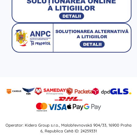
Operator: Kidero Group s.r.o., Malobřevnovská 904/33, 16900 Praha
6, Republica Cehă ID: 24259331