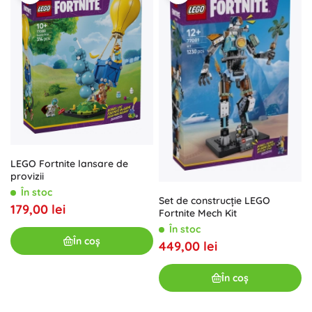
LEGO Fortnite lansare de
provizii
În stoc
Set de construcție LEGO
179,00 lei
Fortnite Mech Kit
În stoc
În coș
449,00 lei
În coș