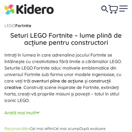
LEGO
Fortnite
Seturi LEGO Fortnite – lume plină de
acțiune pentru constructori
Intrați în lumea în care adrenalina jocului Fortnite se
întâlnește cu creativitatea fără limite a cărămizilor LEGO.
Seturile LEGO Fortnite aduc motivele emblematice din
universul Fortnite sub forma unor modele ingenioase, cu
care veți trăi
aventuri pline de acțiune
și
construcții
creative
. Construiți scene inspirate de Fortnite, extindeți
harta, creați-vă propriile misiuni și povești – totul în stilul
iconic LEGO.
Seturile LEGO Fortnite sunt pline de detalii inteligente:
Arată mai mult
elemente modulare pentru reconstrucții rapide, funcții
mobile și accesorii bogate pentru joc dinamic. Datorită
Recomandăm
Cel mai ieftin
Cel mai scump
După evaluare
compatibilității cu alte colecții LEGO aveți
posibilități