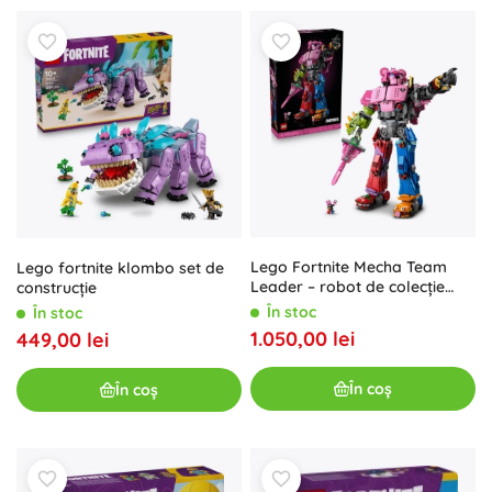
Lego Fortnite Mecha Team
Lego fortnite klombo set de
Leader – robot de colecție
construcție
construibil pentru adulți
În stoc
În stoc
1.050,00 lei
449,00 lei
În coș
În coș