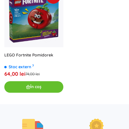
LEGO Fortnite Pomidorek
?
Stoc extern
64,00 lei
74,00 lei
În coș