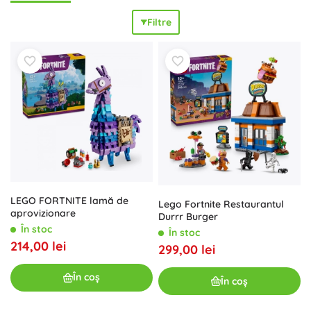
nelimitate de combinare
– de la baze solide și adăposturi
Filtre
până la vehicule și mașinării. Cărămizile LEGO de calitate
sunt
rezistente
,
perfect compatibile
și susțin dezvoltarea
imaginației și a motricității fine. Indiferent dacă căutați un
model de început pentru copii sau un set mai mare de
colecție, LEGO Fortnite oferă un
excelent sortiment
pentru
fanii jocului. Creați-vă echipa de eroi și personajele din
Fortnite, gândiți echipamentul și bazele și transformați
ideile în construcții reale. Această categorie este, de
asemenea, un
cadou grozav
pentru constructorii mici și
mari – alegeți setul LEGO Fortnite preferat și bucurați-vă de
distracție nesfârșită
.
LEGO FORTNITE lamă de
Lego Fortnite Restaurantul
aprovizionare
Durrr Burger
În stoc
În stoc
214,00 lei
299,00 lei
În coș
În coș