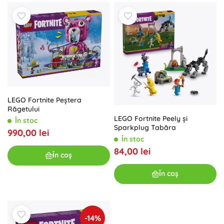
LEGO Fortnite Peștera
Răgetului
LEGO Fortnite Peely și
În stoc
Sparkplug Tabăra
990,00 lei
În stoc
84,00 lei
În coș
În coș
-14%