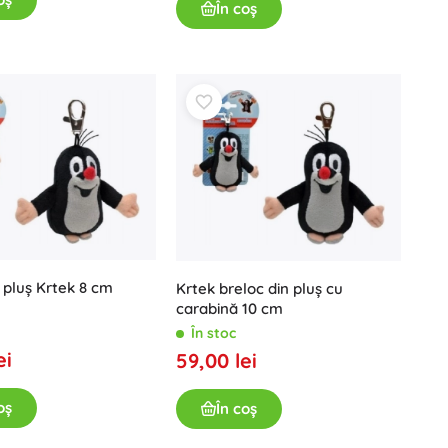
În coș
 pluș Krtek 8 cm
Krtek breloc din pluș cu
carabină 10 cm
În stoc
ei
59,00 lei
oș
În coș