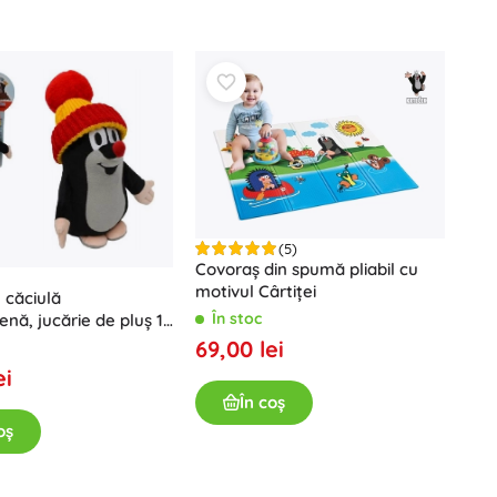
Jucării pentru baie
(5)
Cărți
Covoraș din spumă pliabil cu
motivul Cârtiței
 căciulă
Caiete educative și de activități
În stoc
enă, jucărie de pluș 15
Pentru cei mai mici
69,00 lei
Accesorii pentru cărți
ei
Vederi poștale
În coș
Pentru micii povestitori
oș
+
Arată mai mult