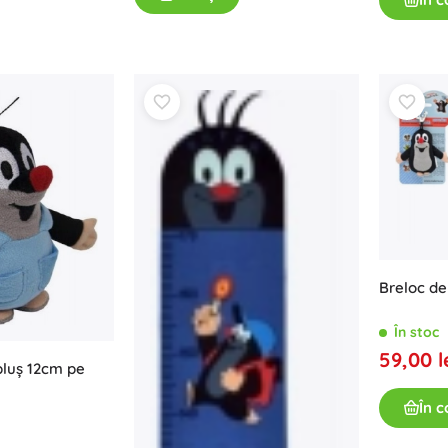
Breloc de
În stoc
59,00 l
 pluș 12cm pe
În c