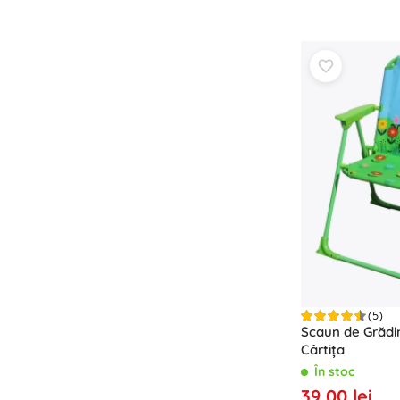
Echipament pentru copii
Siguranță
Hrană și alăptare
Băiță
Cărucioare
Somn
+
Arată mai mult
Jucării electronice
Jucării cu telecomandă
Console de jocuri
Drona
Urmăriți
(5)
Scaun de Grădi
Microscoape și telescoape
Cârtița
+
Arată mai mult
În stoc
39,00 lei