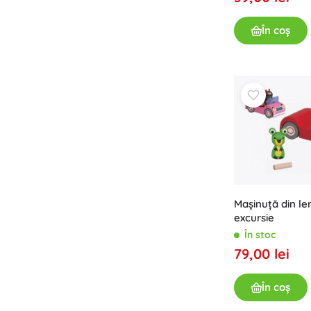
Accesorii
În coș
Baterii
Piese de schimb
Pompe
Echipamente pentru magazine
Mașinuță din l
excursie
În stoc
79,00 lei
În coș