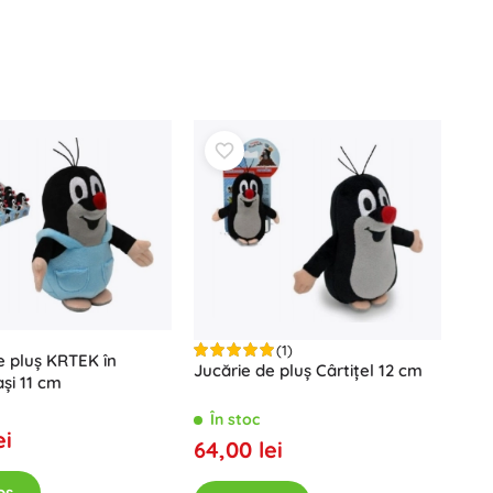
Vouchere cadou
(1)
e pluș KRTEK în
Jucărie de pluș Cârtițel 12 cm
și 11 cm
În stoc
ei
64,00 lei
oș