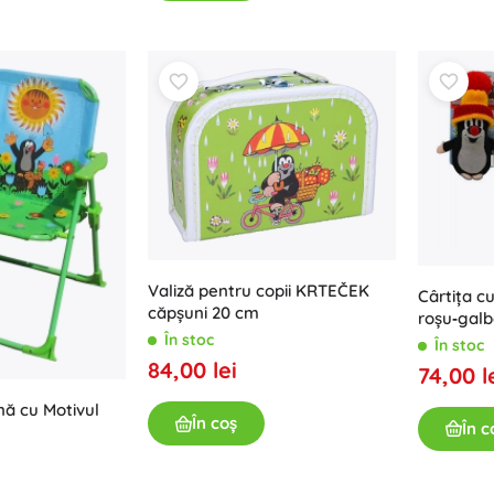
Arme
Pistoale
Săbii și pumnale
Pistole cu apă
Arcuri
Arbalete
+
Arată mai mult
Îmbrăcăminte pentru copii
Valiză pentru copii KRTEČEK
Cârtița cu
Haine pentru bebeluși
căpșuni 20 cm
roșu‑galb
Tricouri
cm
În stoc
În stoc
Hanorace și pulovere
84,00 lei
74,00 l
Încălțăminte
nă cu Motivul
Șosete și dresuri
În coș
În c
+
Arată mai mult