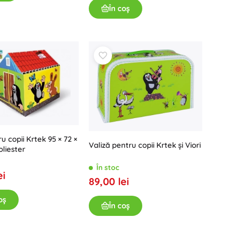
Jurassic World
În coș
Petreceri
Costume
Accesorii pentru costume
One Piece
Halloween
Paște
Căsuța magică a lui Gabi
Jucării pentru cei mai mici
Zornăitoare, inele de dentiție și suzete
u copii Krtek 95 × 72 ×
Avatar
Valiză pentru copii Krtek și Viori
Jucării interactive
oliester
Puzzle, jocuri de bătut cu ciocănelul și cuburi
În stoc
Animăluțe de pluș și pături de alint pentru somn
ei
89,00 lei
Jucării de împins și de tras
+
Arată mai mult
oș
În coș