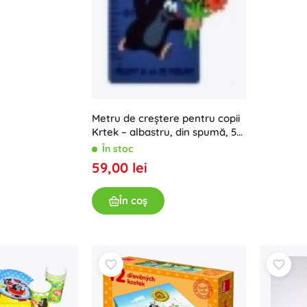
Metru de creștere pentru copii
Krtek – albastru, din spumă, 5
piese
În stoc
59,00 lei
În coș