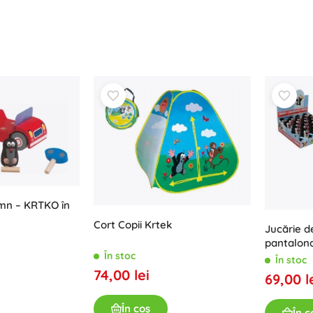
Pentru fetițe
Bijuterii
Genți
Cutițe pentru bijuterii
emn – KRTKO în
Cort Copii Krtek
Jucărie d
pantalona
În stoc
În stoc
74,00 lei
69,00 l
În coș
În c