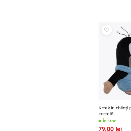
Krtek în chiloți
cartelă
În stoc
79,00 lei