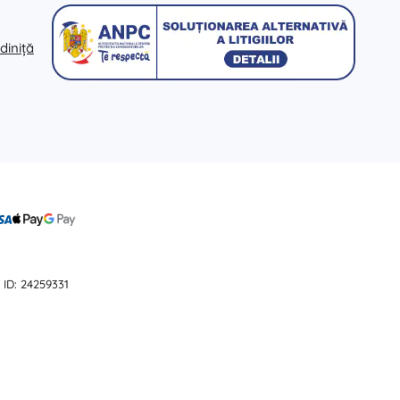
Jucării pentru baie
diniță
Accesorii
Baterii
Piese de schimb
 ID: 24259331
Pompe