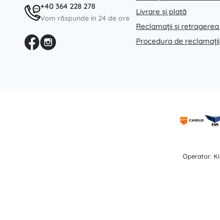
Echipament pentru copii
+40 364 228 278
Livrare și plată
Vom răspunde în 24 de ore
Siguranță
Reclamații și retragerea
Hrană și alăptare
Procedura de reclamații
Băiță
Cărucioare
Somn
+
Arată mai mult
Jucării electronice
Jucării cu telecomandă
Console de jocuri
Operator: Ki
Drona
Microscoape și telescoape
Urmăriți
+
Arată mai mult