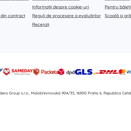
Arme
Informații despre cookie-uri
Pentru băieți
Pistoale
 din contract
Reguli de procesare a evaluărilor
Școală și gră
Săbii și pumnale
Recenzii
Pistole cu apă
Arcuri
Arbalete
+
Arată mai mult
Îmbrăcăminte pentru copii
Haine pentru bebeluși
Tricouri
dero Group s.r.o., Malobřevnovská 904/33, 16900 Praha 6, Republica Cehă
Hanorace și pulovere
Încălțăminte
Șosete și dresuri
+
Arată mai mult