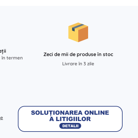
Art
Petreceri
Costume
Accesorii pentru costume
One Piece
Halloween
Paște
ții
Zeci de mii de produse în stoc
e în termen
Căsuța magică a lui Gabi
Livrare în 3 zile
Jucării pentru cei mai mici
Zornăitoare, inele de dentiție și suzete
Avatar
Jucării interactive
Puzzle, jocuri de bătut cu ciocănelul și cuburi
Animăluțe de pluș și pături de alint pentru somn
Jucării de împins și de tras
se
+
Arată mai mult