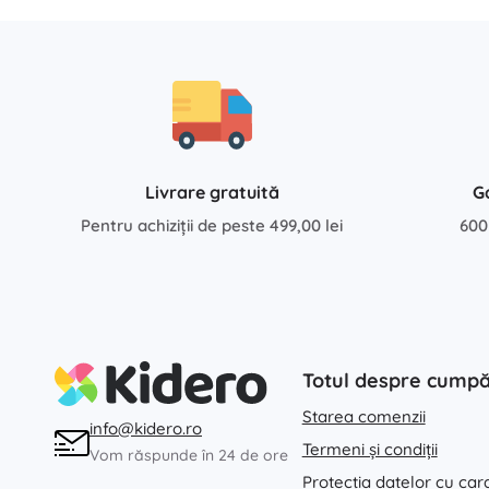
Architecture
Jocuri în aer liber
Vehicule pentru copii
Jucării pentru nisip
Dots
Jucării pentru apă
Buline de săpun
+
Arată mai mult
Livrare gratuită
G
Batman
Pentru achiziții de peste 499,00 lei
600
Păpuși și bebeluși
Păpuși
Vidiyo
Accesorii pentru bebeluși
Bebeluși
Accesorii pentru păpuși
Totul despre cump
Lord of the Rings
Păpuși din material textil
Starea comenzii
info@kidero.ro
+
Arată mai mult
Termeni și condiții
Vom răspunde în 24 de ore
Protecția datelor cu car