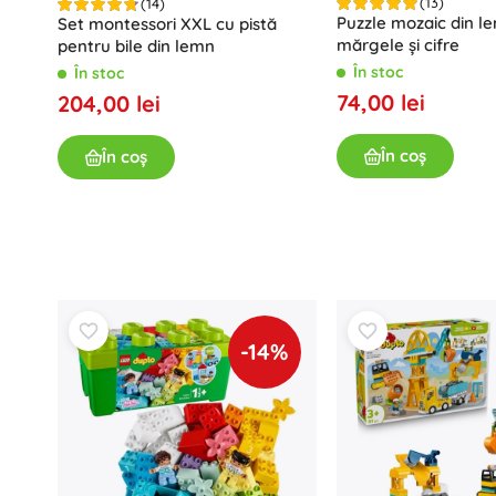
(13)
(14)
Puzzle mozaic din l
Set montessori XXL cu pistă
mărgele și cifre
pentru bile din lemn
În stoc
În stoc
74,00 lei
204,00 lei
În coș
În coș
-14%