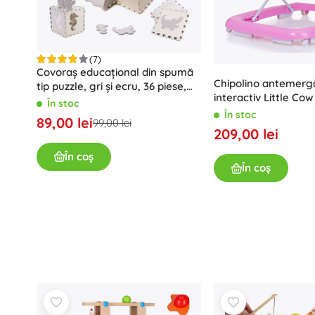
(7)
Covoraș educațional din spumă
Chipolino antemerg
tip puzzle, gri și ecru, 36 piese,
interactiv Little Cow
150 × 150 cm
În stoc
În stoc
89,00 lei
99,00 lei
209,00 lei
În coș
În coș