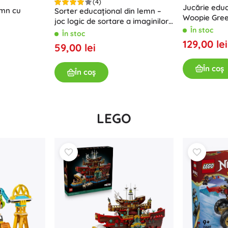
(4)
Jucărie educ
emn cu
Sorter educațional din lemn –
Woopie Green
joc logic de sortare a imaginilor
Montessori
În stoc
și formelor
În stoc
129,00 lei
59,00 lei
În coș
În coș
LEGO