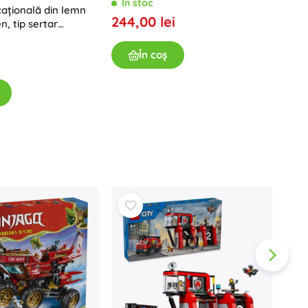
În stoc
ațională din lemn
VIGA
244,00 lei
, tip sertar
cu r
În
În coș
134