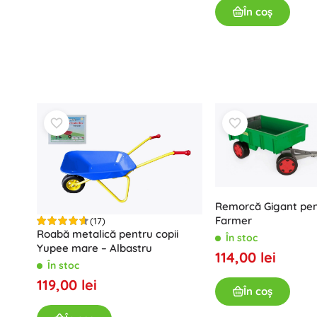
Echipament pentru copii
În coș
Siguranță
Hrană și alăptare
Băiță
Cărucioare
Somn
+
Arată mai mult
Jucării electronice
Jucării cu telecomandă
Remorcă Gigant pent
Console de jocuri
Farmer
(17)
Drona
Roabă metalică pentru copii
În stoc
Yupee mare – Albastru
Microscoape și telescoape
114,00 lei
În stoc
Urmăriți
119,00 lei
+
Arată mai mult
În coș