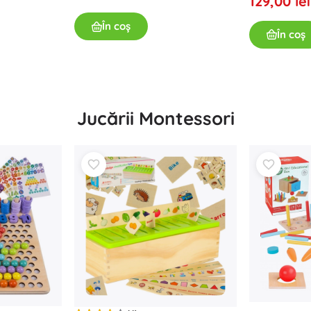
129,00 lei
Pentru fetițe
În coș
În coș
Bijuterii
Genți
Cutițe pentru bijuterii
Jucării Montessori