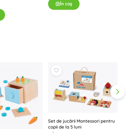
În
În coș
Vouchere cadou
169
Set de jucării Montessori pentru
copii de la 5 luni