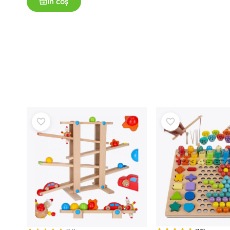
În coș
Cărți
Caiete educative și de activități
Pentru cei mai mici
Accesorii pentru cărți
Vederi poștale
Pentru micii povestitori
+
Arată mai mult
Echipamente pentru magazine