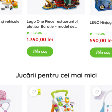
și vehicule
Lego One Piece restaurantul
LEGO Ninjag
plutitor Baratie – model de
colecție pentru adulți
În stoc
În stoc
1.390,00 lei
590,00 le
În coș
În coș
Jucării pentru cei mai mici