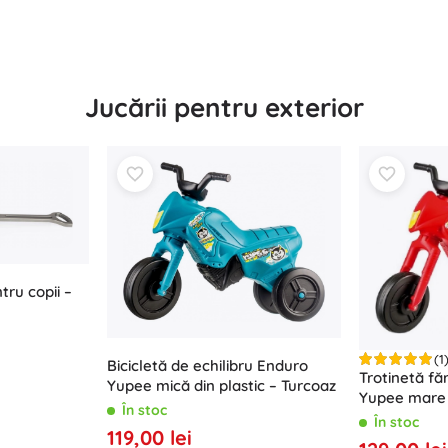
Arme
Pistoale
Săbii și pumnale
Pistole cu apă
Jucării pentru exterior
Arcuri
Arbalete
+
Arată mai mult
Îmbrăcăminte pentru copii
Haine pentru bebeluși
ru copii –
Tricouri
Hanorace și pulovere
Încălțăminte
(1
Bicicletă de echilibru Enduro
Trotinetă fă
Șosete și dresuri
Yupee mică din plastic – Turcoaz
Yupee mare d
+
Arată mai mult
În stoc
În stoc
119,00 lei