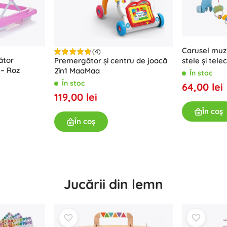
Carusel muzi
(4)
ător
stele și tel
Premergător și centru de joacă
 – Roz
pătuț – Alba
2în1 MaaMaa
În stoc
În stoc
64,00 lei
119,00 lei
În coș
În coș
Jucării din lemn