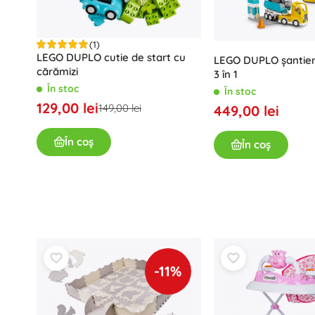
(1)
LEGO DUPLO cutie de start cu
LEGO DUPLO șantier 
cărămizi
3 în 1
În stoc
În stoc
129,00 lei
149,00 lei
449,00 lei
În coș
În coș
-11%