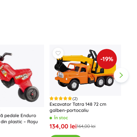
Jucării pentru baie
-19%
Accesorii
Baterii
Piese de schimb
(2)
Pompe
Excavator Tatra 148 72 cm
)
galben-portocaliu
ră pedale Enduro
În stoc
in plastic – Roșu
Sani
134,00 lei
164,00 lei
spăt