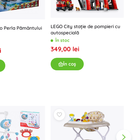
LEGO
LEGO City stație de pompieri cu
o Perla Pământului
cu f
autospecială
În
În stoc
139
349,00 lei
i
În coș