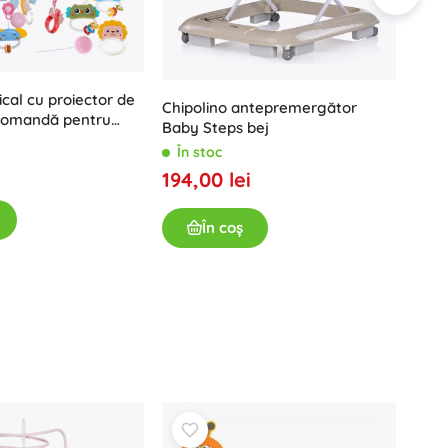
cal cu proiector de
Chipolino antepremergător
ecomandă pentru
Baby Steps bej
stru
Prem
În stoc
inter
194,00 lei
Chip
În
249
În coș