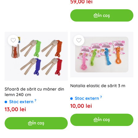
59,00 lei
În coș
Natalia elastic de sărit 3 m
Sfoară de sărit cu mâner din
lemn 240 cm
?
Stoc extern
?
Stoc extern
10,00 lei
13,00 lei
În coș
În coș