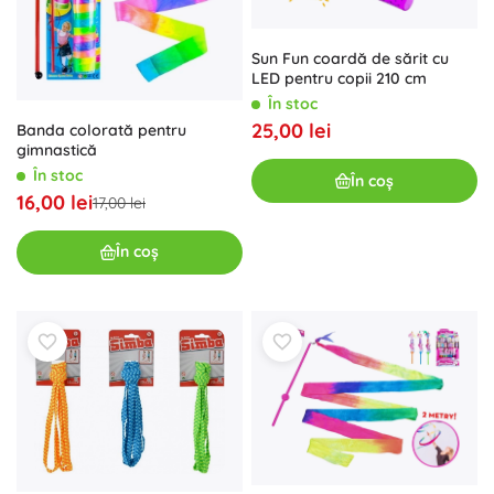
Sun Fun coardă de sărit cu
LED pentru copii 210 cm
În stoc
25,00 lei
Banda colorată pentru
gimnastică
În stoc
În coș
16,00 lei
17,00 lei
În coș