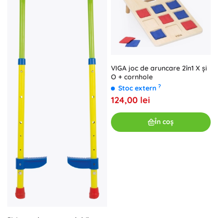
VIGA joc de aruncare 2în1 X și
O + cornhole
?
Stoc extern
124,00 lei
În coș