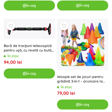
În coș
În coș
Bară de tracțiuni telescopică
pentru ușă, cu nivelă cu bulă,
capacitate de încărcare 250
În stoc
kg
94,00 lei
În coș
Woopie set de jocuri pentru
grădină 3‑în‑1 – aruncare la
țintă cu jaloane, inele și
În stoc
săculeți, 30 de piese
79,00 lei
În coș