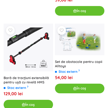
În coș
Set de obstacole pentru copii
Alltoys
?
Stoc extern
54,00 lei
Bară de tracțiuni extensibilă
pentru ușă cu nivelă HMS
?
Stoc extern
În coș
129,00 lei
În coș