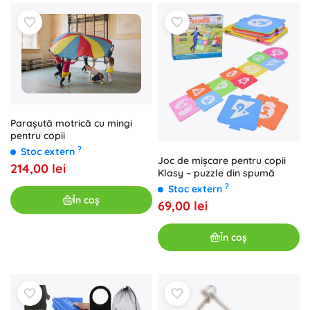
Parașută motrică cu mingi
pentru copii
?
Stoc extern
Joc de mișcare pentru copii
214,00 lei
Klasy – puzzle din spumă
?
Stoc extern
În coș
69,00 lei
În coș