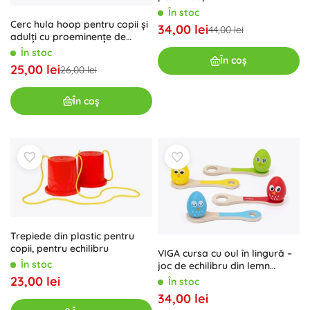
În stoc
Cerc hula hoop pentru copii și
34,00 lei
44,00 lei
adulți cu proeminențe de
masaj, pliabil, 84 cm
În stoc
În coș
25,00 lei
26,00 lei
În coș
Trepiede din plastic pentru
copii, pentru echilibru
VIGA cursa cu oul în lingură –
În stoc
joc de echilibru din lemn
pentru copii
23,00 lei
În stoc
34,00 lei