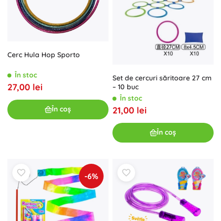
Cerc Hula Hop Sporto
În stoc
Set de cercuri săritoare 27 cm
27,00 lei
– 10 buc
În stoc
21,00 lei
În coș
În coș
-6%