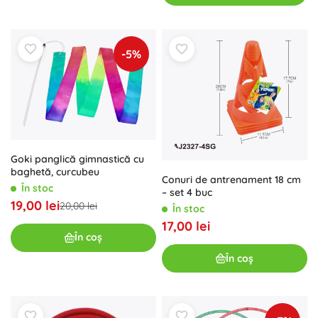
-5%
Goki panglică gimnastică cu
baghetă, curcubeu
Conuri de antrenament 18 cm
În stoc
– set 4 buc
19,00 lei
20,00 lei
În stoc
17,00 lei
În coș
În coș