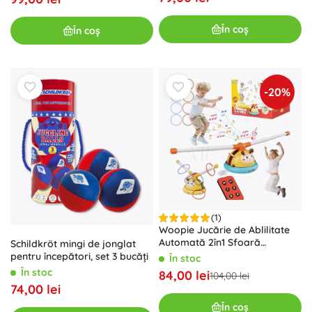
În coș
În coș
-20%
(1)
Woopie Jucărie de Ablilitate
Automată 2în1 Sfoară
Schildkröt mingi de jonglat
Săritoare și Aruncare la Țintă
pentru începători, set 3 bucăți
În stoc
Albină
În stoc
84,00 lei
104,00 lei
74,00 lei
În coș