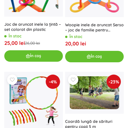
Joc de aruncat inele la țintă –
Woopie inele de aruncat Serso
set colorat din plastic
– joc de familie pentru
antrenarea îndemânării
În stoc
În stoc
25,00 lei
20,00 lei
26,00 lei
În coș
În coș
-4%
-23%
Coardă lungă de sărituri
pentru copii 5 m