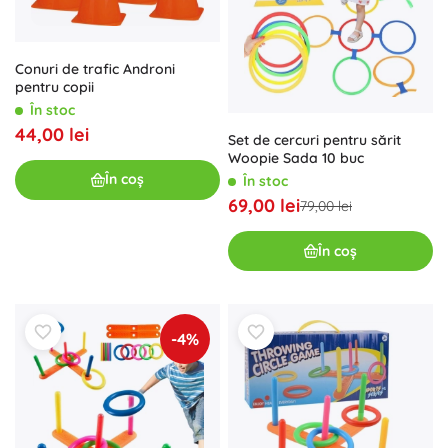
Conuri de trafic Androni
pentru copii
În stoc
44,00 lei
Set de cercuri pentru sărit
Woopie Sada 10 buc
În coș
În stoc
69,00 lei
79,00 lei
În coș
-4%