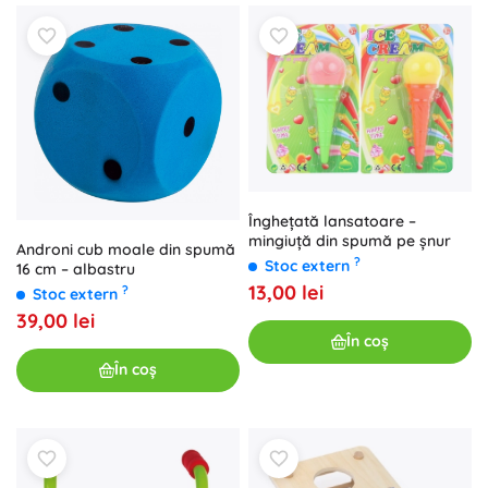
Înghețată lansatoare –
mingiuță din spumă pe șnur
Androni cub moale din spumă
?
Stoc extern
16 cm – albastru
13,00 lei
?
Stoc extern
39,00 lei
În coș
În coș