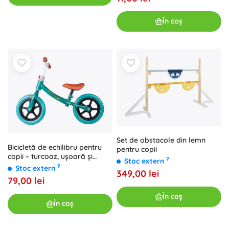
În coș
Set de obstacole din lemn
Bicicletă de echilibru pentru
pentru copii
copii – turcoaz, ușoară și
?
Stoc extern
reglabilă
?
Stoc extern
349,00 lei
79,00 lei
În coș
În coș