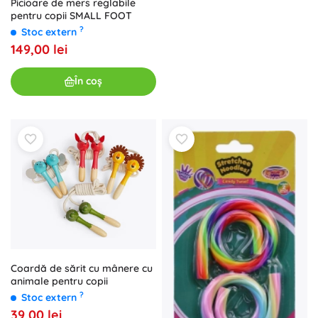
Picioare de mers reglabile
pentru copii SMALL FOOT
?
Stoc extern
149,00 lei
În coș
Coardă de sărit cu mânere cu
animale pentru copii
?
Stoc extern
39,00 lei