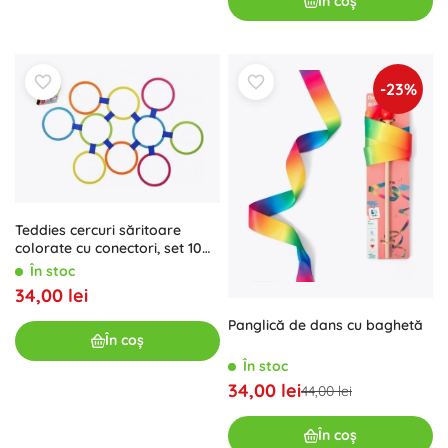
În coș
-23%
Teddies cercuri săritoare
colorate cu conectori, set 10
buc
În stoc
34,00 lei
Panglică de dans cu baghetă
În coș
În stoc
34,00 lei
44,00 lei
În coș