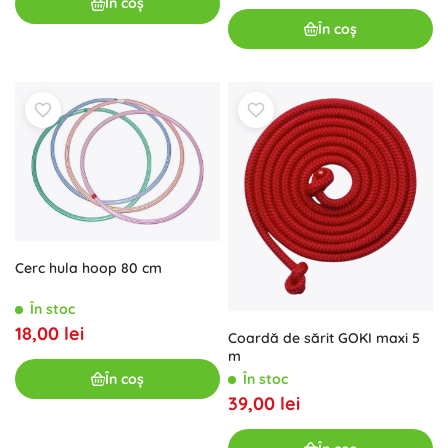
În coș
În coș
Cerc hula hoop 80 cm
În stoc
18,00 lei
Coardă de sărit GOKI maxi 5
m
În coș
În stoc
39,00 lei