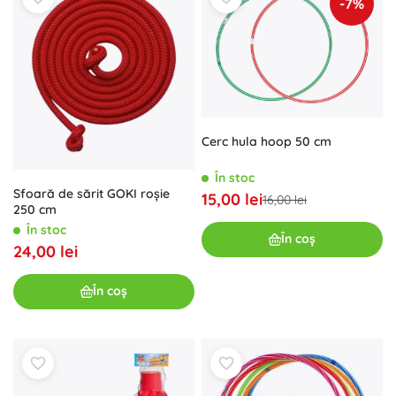
-7%
Cerc hula hoop 50 cm
În stoc
Sfoară de sărit GOKI roșie
15,00 lei
16,00 lei
250 cm
În stoc
În coș
24,00 lei
În coș