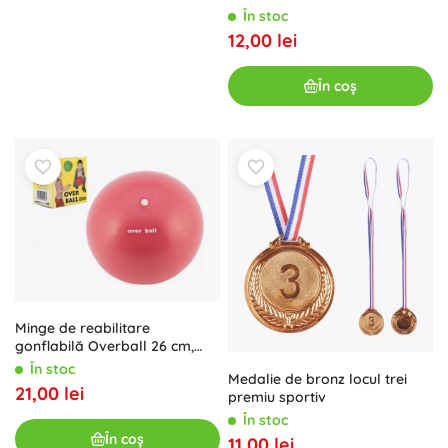
În stoc
12,00 lei
În coș
Minge de reabilitare
gonflabilă Overball 26 cm,
capacitate 120 kg
În stoc
Medalie de bronz locul trei
21,00 lei
premiu sportiv
În stoc
În coș
11,00 lei