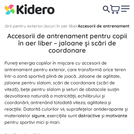
Jucării pentru exterior
Jocuri în aer liber
Accesorii de antrenament
Accesorii de antrenament pentru copii
în aer liber – jaloane și scări de
coordonare
Puneți energia copiilor în mișcare cu accesorii de
antrenament pentru exterior, care transformă orice teren
într-o zonă sportivă plină de joacă. Jaloane de agilitate,
jaloane pentru slalom, scări de coordonare (scări de
viteză), bețe pentru slalom și seturi de obstacole susțin
dezvoltarea naturală a motricității, echilibrului și
coordonării, antrenând totodată viteza, agilitatea și
reacțiile. Datorită culorilor vii, suprafețelor antiderapante și
materialelor
sigure
, exercițiile sunt
distractive
și
motivante
pentru sportivi mici și mari.
Obstacolele modulare cu înălțime reglabilă, conectorii