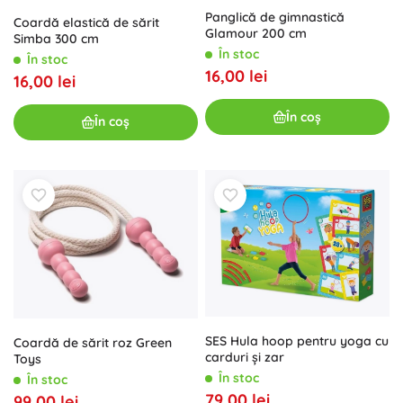
Panglică de gimnastică
Coardă elastică de sărit
Glamour 200 cm
Simba 300 cm
În stoc
În stoc
16,00 lei
16,00 lei
În coș
În coș
SES Hula hoop pentru yoga cu
Coardă de sărit roz Green
carduri și zar
Toys
În stoc
În stoc
79,00 lei
99,00 lei