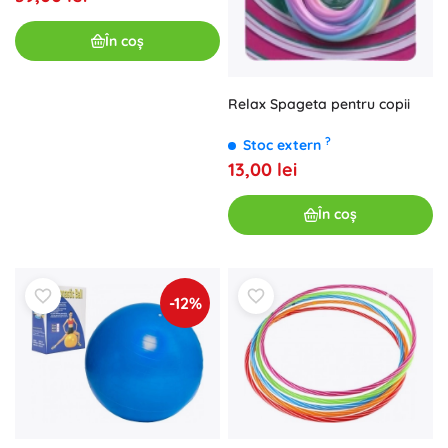
În coș
Relax Spageta pentru copii
?
Stoc extern
13,00 lei
În coș
-12%