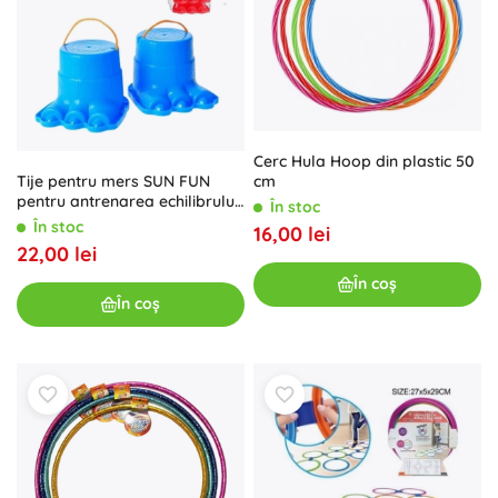
Cerc Hula Hoop din plastic 50
Tije pentru mers SUN FUN
cm
pentru antrenarea echilibrului
În stoc
la copii
În stoc
16,00 lei
22,00 lei
În coș
În coș