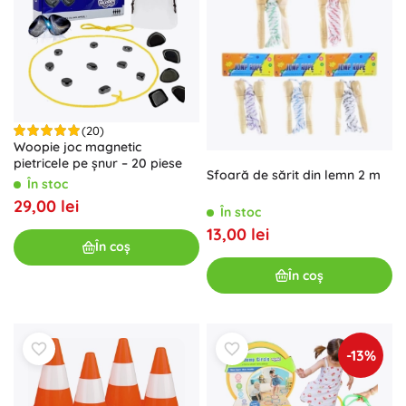
(20)
Woopie joc magnetic
pietricele pe șnur – 20 piese
Sfoară de sărit din lemn 2 m
În stoc
29,00 lei
În stoc
13,00 lei
În coș
În coș
-13%