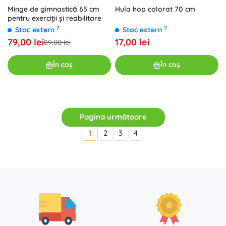
Hula hop colorat 70 cm
Minge de gimnastică 65 cm
pentru exerciții și reabilitare
?
?
Stoc extern
Stoc extern
17,00 lei
79,00 lei
89,00 lei
În coș
În coș
Pagina următoare
1
2
3
4