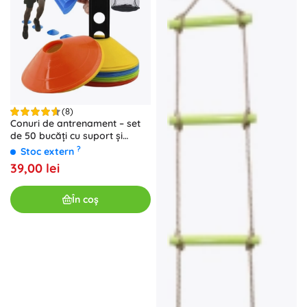
(8)
Conuri de antrenament – set
de 50 bucăți cu suport și
sacoșă din plasă
?
Stoc extern
39,00 lei
În coș