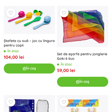
Ștafeta cu ouă – joc cu lingura
pentru copii
În stoc
Set de eșarfe pentru jonglerie
104,00 lei
Goki 6 buc
În stoc
În coș
59,00 lei
În coș