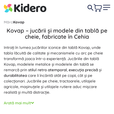
Mărci
Kovap
Kovap – jucării și modele din tablă pe
cheie, fabricate în Cehia
Intrați în lumea jucăriilor iconice din tablă Kovap, unde
tabla lăcuită de calitate și mecanismele cu arc pe cheie
transformă joaca într-o experiență. Jucăriile din tablă
Kovap, modelele metalice și modelele din tablă se
remarcă prin
stilul retro atemporal
,
execuția precisă
și
durabilitatea
care îi încântă atât pe copii, cât și pe
colecționari. Jucăriile pe cheie, tractoarele, utilajele
agricole, mașinuțele și utilajele rutiere aduc mișcare
realistă și multă distracție.
Fiecare model Kovap, realizat din tablă de calitate cu
Arată mai mult
imprimeu durabil, oferă detalii fidele și elemente
funcționale. Mecanismul mecanic pe cheie asigură o