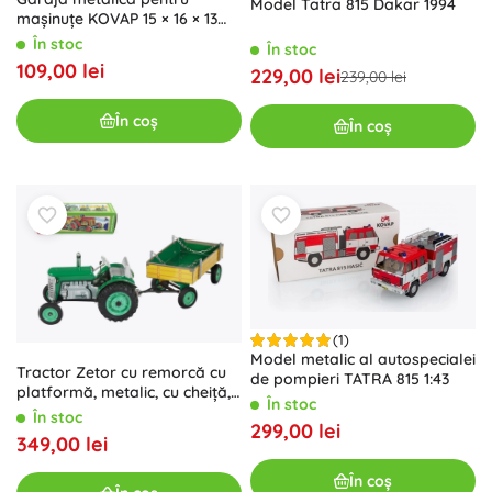
Model Tatra 815 Dakar 1994
mașinuțe KOVAP 15 × 16 × 13
cm
În stoc
În stoc
109,00 lei
229,00 lei
239,00 lei
În coș
În coș
(1)
Model metalic al autospecialei
Tractor Zetor cu remorcă cu
de pompieri TATRA 815 1:43
platformă, metalic, cu cheiță,
În stoc
28 cm KOVAP – Verde
În stoc
299,00 lei
349,00 lei
În coș