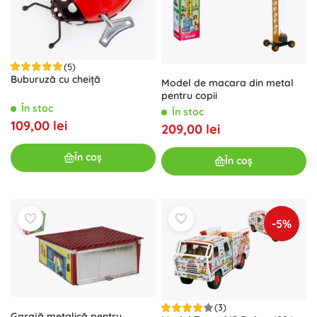
(5)
Buburuză cu cheiță
Model de macara din metal
pentru copii
În stoc
În stoc
109,00 lei
209,00 lei
În coș
În coș
-5%
(3)
Garajă metalică pentru