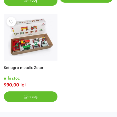
În coș
Set agro metalic Zetor
În stoc
990,00 lei
În coș