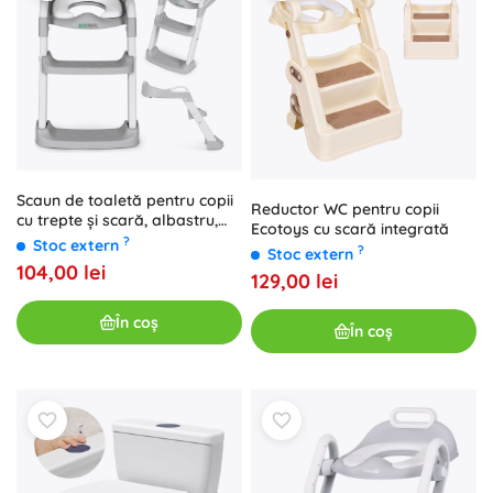
Scaun de toaletă pentru copii
Reductor WC pentru copii
cu trepte și scară, albastru,
Ecotoys cu scară integrată
ECOTOYS
?
Stoc extern
?
Stoc extern
104,00 lei
129,00 lei
În coș
În coș