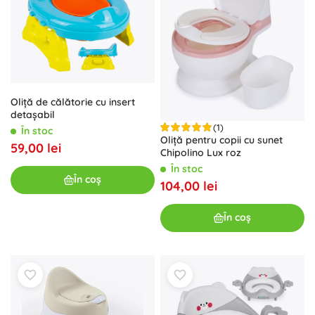
Oliță de călătorie cu insert
detașabil
(1)
În stoc
Oliță pentru copii cu sunet
59,00 lei
Chipolino Lux roz
În stoc
În coș
104,00 lei
În coș