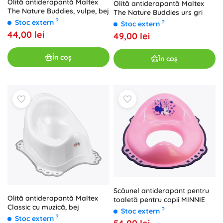
Olită antiderapantă Maltex
Olită antiderapantă Maltex
The Nature Buddies, vulpe, bej
The Nature Buddies urs gri
?
Stoc extern
?
Stoc extern
44,00 lei
49,00 lei
În coș
În coș
Scăunel antiderapant pentru
Olită antiderapantă Maltex
toaletă pentru copii MINNIE
Classic cu muzică, bej
?
Stoc extern
?
Stoc extern