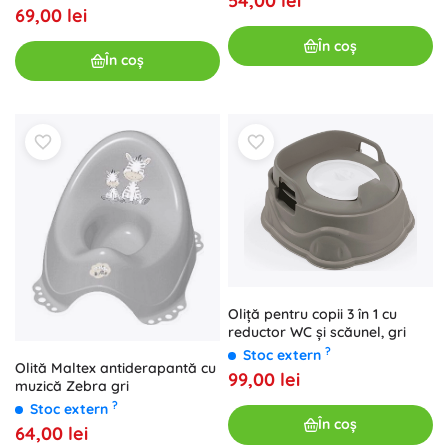
54,00 lei
69,00 lei
În coș
În coș
Oliță pentru copii 3 în 1 cu
reductor WC și scăunel, gri
?
Stoc extern
Olită Maltex antiderapantă cu
99,00 lei
muzică Zebra gri
?
Stoc extern
În coș
64,00 lei