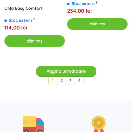
ergonomic albă
?
Stoc extern
Oliță Easy Comfort
234,00 lei
?
Stoc extern
În coș
114,00 lei
În coș
Pagina următoare
1
2
3
4