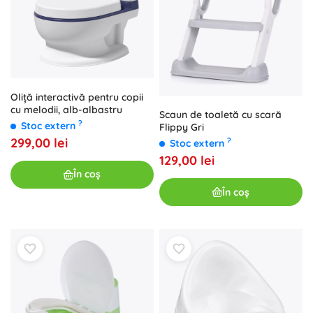
Oliță interactivă pentru copii
cu melodii, alb-albastru
Scaun de toaletă cu scară
?
Stoc extern
Flippy Gri
299,00 lei
?
Stoc extern
129,00 lei
În coș
În coș