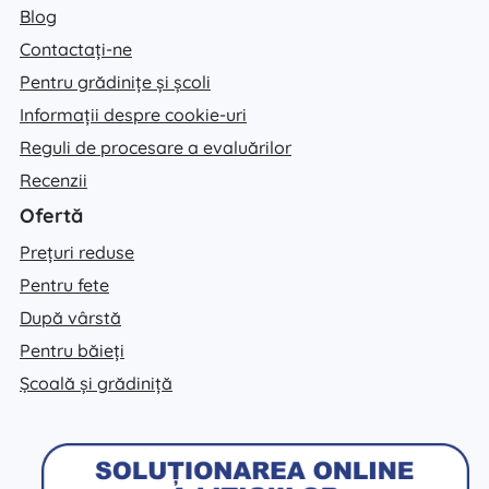
Blog
Contactați-ne
Pentru grădinițe și școli
Informații despre cookie-uri
Reguli de procesare a evaluărilor
Recenzii
Ofertă
Prețuri reduse
Pentru fete
După vârstă
Pentru băieți
Școală și grădiniță