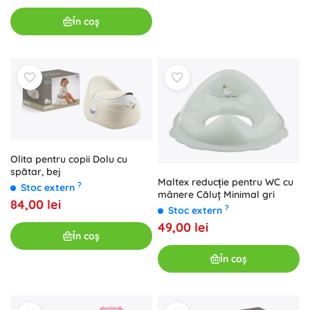
În coș
Olita pentru copii Dolu cu
spătar, bej
Maltex reducție pentru WC cu
?
Stoc extern
mânere Căluț Minimal gri
84,00 lei
?
Stoc extern
49,00 lei
În coș
În coș