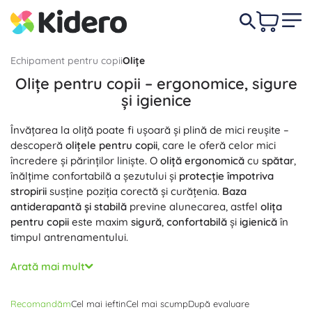
Echipament pentru copii
Olițe
Olițe pentru copii – ergonomice, sigure
și igienice
Învățarea la oliță poate fi ușoară și plină de mici reușite –
descoperă
olițele pentru copii
, care le oferă celor mici
încredere și părinților liniște. O
oliță ergonomică
cu
spătar
,
înălțime confortabilă a șezutului și
protecție împotriva
stropirii
susține poziția corectă și curățenia.
Baza
antiderapantă și stabilă
previne alunecarea, astfel
olița
pentru copii
este maxim
sigură
,
confortabilă
și
igienică
în
timpul antrenamentului.
Alege varianta care i se potrivește cel mai bine copilului
Arată mai mult
tău:
oliță clasică din plastic
,
oliță cu recipient interior
detașabil
pentru
curățare ușoară
, model cu
capac
sau
Recomandăm
Cel mai ieftin
Cel mai scump
După evaluare
oliță de călătorie pliabilă
pentru mașină și vacanțe.