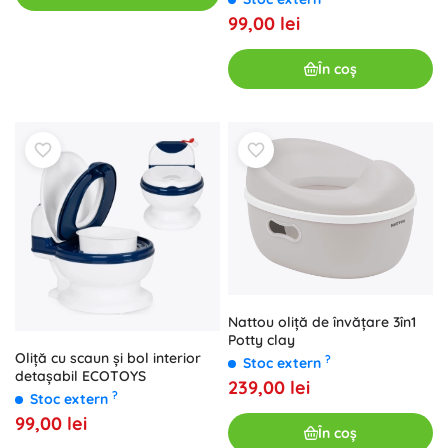
ECOTOYS
99,00 lei
În coș
Nattou oliță de învățare 3în1
Potty clay
Oliță cu scaun și bol interior
?
Stoc extern
detașabil ECOTOYS
239,00 lei
?
Stoc extern
99,00 lei
În coș