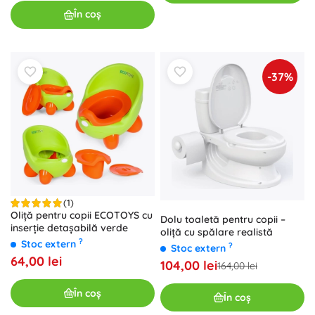
În coș
-37%
(1)
Oliță pentru copii ECOTOYS cu
Dolu toaletă pentru copii –
inserție detașabilă verde
oliță cu spălare realistă
?
Stoc extern
?
Stoc extern
64,00 lei
104,00 lei
164,00 lei
În coș
În coș