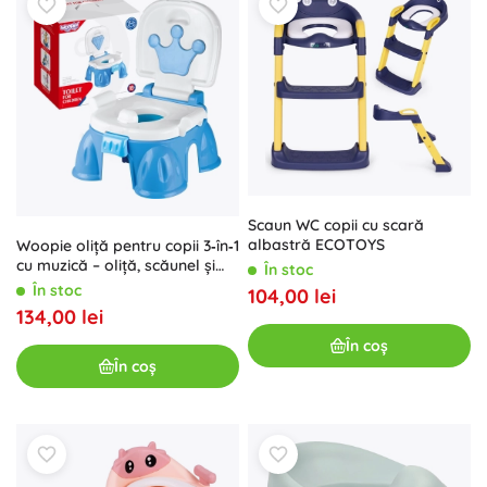
Scaun WC copii cu scară
albastră ECOTOYS
Woopie oliță pentru copii 3‑în‑1
cu muzică – oliță, scăunel și
În stoc
scăunel pentru copii
În stoc
104,00 lei
134,00 lei
În coș
În coș