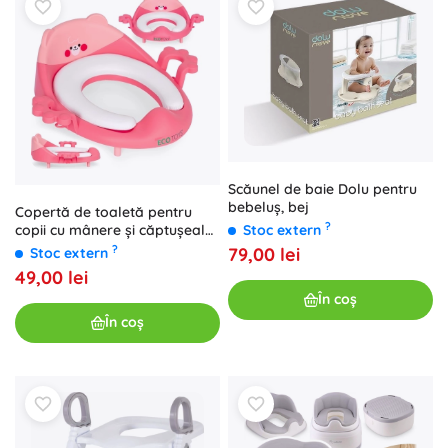
Scăunel de baie Dolu pentru
bebeluș, bej
Copertă de toaletă pentru
?
Stoc extern
copii cu mânere și căptușeală
moale, roz, EcoToys
?
79,00 lei
Stoc extern
49,00 lei
În coș
În coș