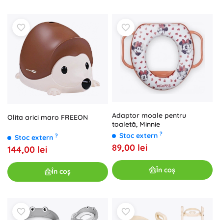
Adaptor moale pentru
Olita arici maro FREEON
toaletă, Minnie
?
Stoc extern
?
Stoc extern
89,00 lei
144,00 lei
În coș
În coș