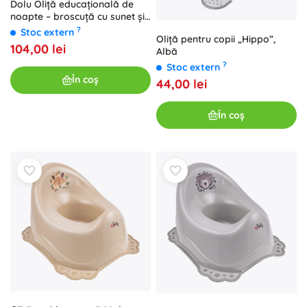
Dolu Oliță educațională de
noapte – broscuță cu sunet și
lumină
?
Stoc extern
Oliță pentru copii „Hippo”,
104,00 lei
Albă
?
Stoc extern
În coș
44,00 lei
În coș