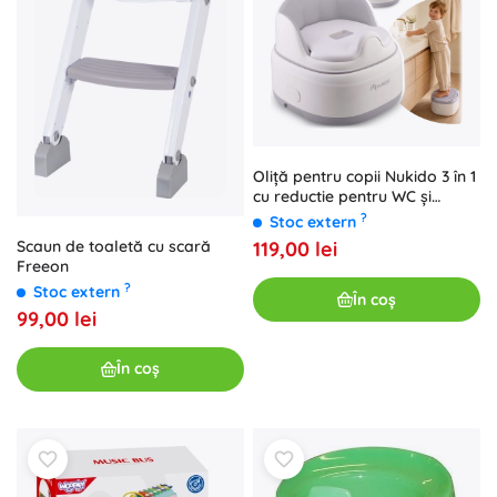
Oliță pentru copii Nukido 3 în 1
cu reductie pentru WC și
treaptă
?
Stoc extern
Scaun de toaletă cu scară
119,00 lei
Freeon
?
Stoc extern
În coș
99,00 lei
În coș