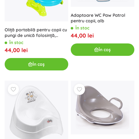
Adaptoare WC Paw Patrol
pentru copii, alb
În stoc
Oliță portabilă pentru copii cu
44,00 lei
pungi de unică folosință,
albastră
În stoc
44,00 lei
În coș
În coș