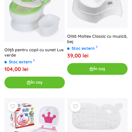
Olită Maltex Classic cu muzică,
bej
?
Stoc extern
Oliță pentru copii cu sunet Lux
39,00 lei
verde
?
Stoc extern
104,00 lei
În coș
În coș