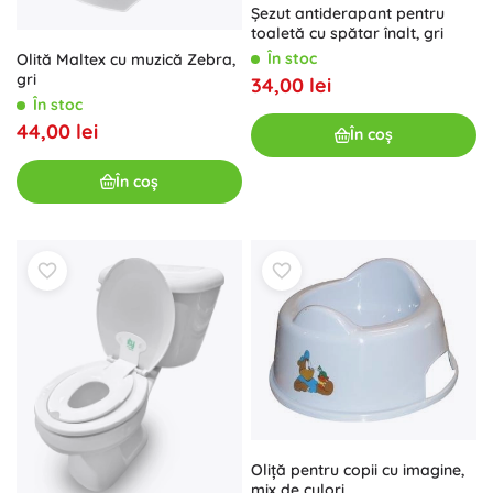
Șezut antiderapant pentru
toaletă cu spătar înalt, gri
În stoc
Olită Maltex cu muzică Zebra,
gri
34,00 lei
În stoc
44,00 lei
În coș
În coș
Oliță pentru copii cu imagine,
mix de culori