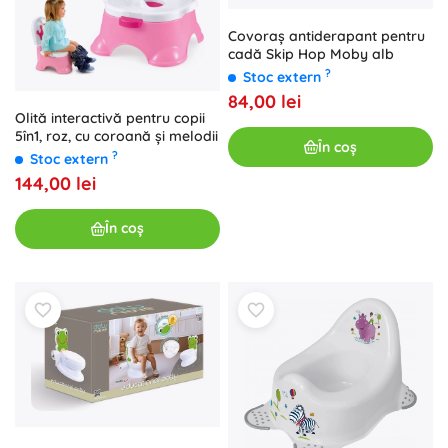
Covoraș antiderapant pentru
cadă Skip Hop Moby alb
?
Stoc extern
84,00 lei
Olită interactivă pentru copii
5în1, roz, cu coroană și melodii
În coș
?
Stoc extern
144,00 lei
În coș