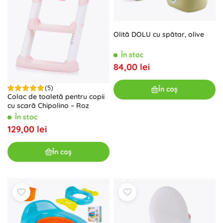
Olită DOLU cu spătar, olive
În stoc
84,00 lei
(5)
În coș
Colac de toaletă pentru copii
cu scară Chipolino – Roz
În stoc
129,00 lei
În coș