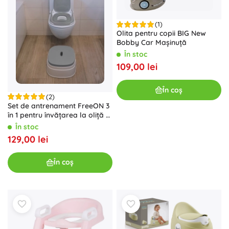
(1)
Olita pentru copii BIG New
Bobby Car Mașinuță
În stoc
109,00 lei
În coș
(2)
Set de antrenament FreeON 3
în 1 pentru învățarea la oliță și
WC
În stoc
129,00 lei
În coș