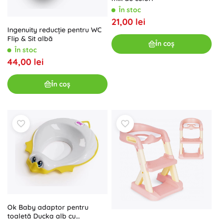
În stoc
21,00 lei
Ingenuity reducție pentru WC
Flip & Sit albă
În coș
În stoc
44,00 lei
În coș
Ok Baby adaptor pentru
toaletă Ducka alb cu