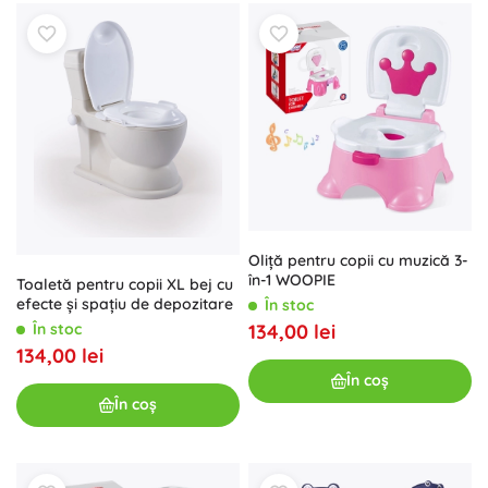
Oliță pentru copii cu muzică 3-
în-1 WOOPIE
Toaletă pentru copii XL bej cu
efecte și spațiu de depozitare
În stoc
134,00 lei
În stoc
134,00 lei
În coș
În coș