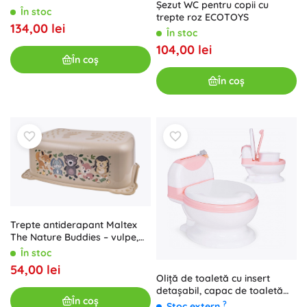
Șezut WC pentru copii cu
căptușeală moale
În stoc
trepte roz ECOTOYS
134,00 lei
În stoc
104,00 lei
În coș
În coș
Trepte antiderapant Maltex
The Nature Buddies – vulpe,
bej
În stoc
54,00 lei
Oliță de toaletă cu insert
detașabil, capac de toaletă
În coș
pentru copii închis și perie
?
Stoc extern