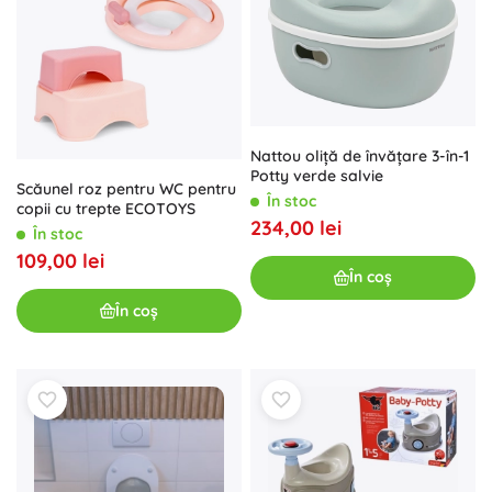
Nattou oliță de învățare 3-în-1
Potty verde salvie
Scăunel roz pentru WC pentru
În stoc
copii cu trepte ECOTOYS
234,00 lei
În stoc
109,00 lei
În coș
În coș