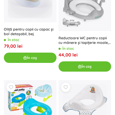
Oliță pentru copii cu capac și
bol detașabil, bej
Reductoare WC pentru copii
În stoc
cu mânere și tapițerie moale,
79,00 lei
gri, ECOTOYS
În stoc
44,00 lei
În coș
În coș