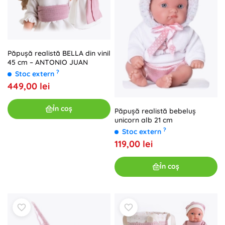
Păpușă realistă BELLA din vinil
45 cm – ANTONIO JUAN
?
Stoc extern
449,00 lei
În coș
Păpușă realistă bebeluș
unicorn alb 21 cm
?
Stoc extern
119,00 lei
În coș