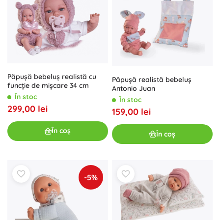
Păpușă bebeluș realistă cu
Păpușă realistă bebeluș
funcție de mișcare 34 cm
Antonio Juan
În stoc
În stoc
299,00 lei
159,00 lei
În coș
În coș
-5%