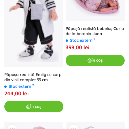
Păpușă realistă bebeluș Carla
de la Antonio Juan
?
Stoc extern
399,00 lei
În coș
Păpușa realistă Emily cu corp
din vinil complet 33 cm
?
Stoc extern
244,00 lei
În coș