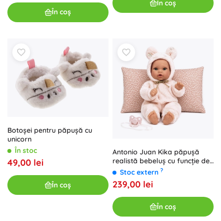
În coș
În coș
Botoșei pentru păpușă cu
unicorn
În stoc
Antonio Juan Kika păpușă
realistă bebeluș cu funcție de
49,00 lei
mișcare 27 cm
?
Stoc extern
239,00 lei
În coș
În coș