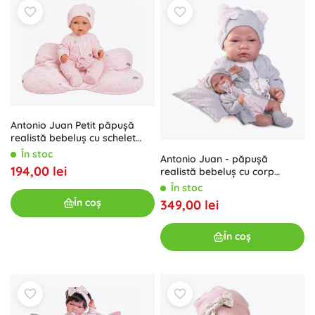
Antonio Juan Petit păpușă
realistă bebeluș cu schelet
flexibil 27 cm
În stoc
Antonio Juan - păpușă
194,00 lei
realistă bebeluș cu corp
moale din material textil 42
În stoc
cm
În coș
349,00 lei
În coș