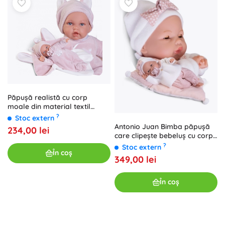
Păpușă realistă cu corp
moale din material textil
Antonio Juan
?
Stoc extern
Antonio Juan Bimba păpușă
234,00 lei
care clipește bebeluș cu corp
textil moale - 37 cm
?
Stoc extern
În coș
349,00 lei
În coș