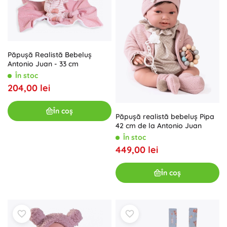
Păpușă Realistă Bebeluș
Antonio Juan - 33 cm
În stoc
204,00 lei
În coș
Păpușă realistă bebeluș Pipa
42 cm de la Antonio Juan
În stoc
449,00 lei
În coș