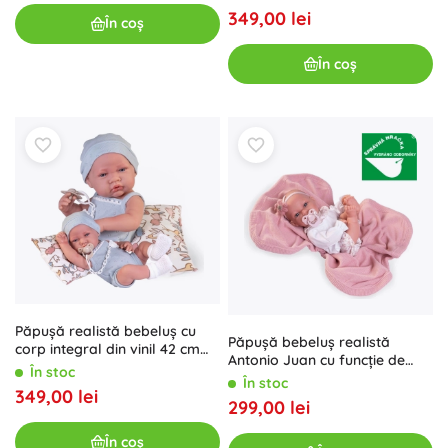
349,00 lei
În coș
În coș
Păpușă realistă bebeluș cu
Păpușă bebeluș realistă
corp integral din vinil 42 cm
Antonio Juan cu funcție de
de la ANTONIO JUAN
În stoc
mișcare
În stoc
349,00 lei
299,00 lei
În coș