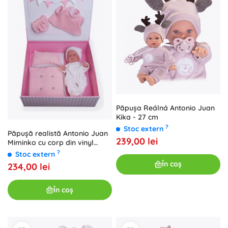
Păpușa Reálná Antonio Juan
Kika - 27 cm
?
Stoc extern
Păpușă realistă Antonio Juan
239,00 lei
Miminko cu corp din vinyl
complet - 26 cm
?
Stoc extern
În coș
234,00 lei
În coș