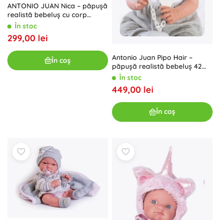
ANTONIO JUAN Nica – păpușă
realistă bebeluș cu corp
integral din vinil, 42 cm
În stoc
299,00 lei
Antonio Juan Pipo Hair –
În coș
păpușă realistă bebeluș 42
cm cu corp moale
În stoc
449,00 lei
În coș