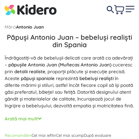
Mărci
Antonio Juan
Păpuși Antonio Juan – bebeluși realiști
din Spania
Îndrăgostiți-vă de bebelușii delicati care arată ca adevărați
–
păpușile Antonio Juan (Muñecas Antonio Juan)
cuceresc
prin
detalii realiste
, proporții plăcute și execuție precisă.
Aceste
păpuși spaniole
reprezintă
bebeluși realiști
în
diferite mărimi și stiluri, astfel încât fiecare copil să își poată
găsi preferatul, băiețel sau fetiță. Datorită designului atent
gândit și materialelor de calitate, încurajează jocul de
îngrijire a bebelușului, dezvoltă empatia și motricitatea fină.
Alegeți
păpuși cu corp moale
pentru îmbrățișat sau
păpuși
Arată mai mult
din vinil integral
cu membre mobile și chip realist. Vinilul fin,
plăcut la atingere, trăsăturile pictate manual, degețelele și
Recomandăm
Cel mai ieftin
Cel mai scump
După evaluare
cutele pielii realizate în detaliu transformă fiecare
păpușă