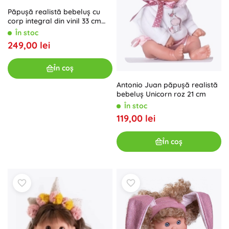
Păpușă realistă bebeluș cu
corp integral din vinil 33 cm
ANTONIO JUAN
În stoc
249,00 lei
În coș
Antonio Juan păpușă realistă
bebeluș Unicorn roz 21 cm
În stoc
119,00 lei
În coș