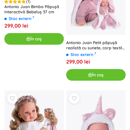
(1)
Antonio Juan Bimba Păpușă
Interactivă Bebeluș 37 cm
?
Stoc extern
299,00 lei
În coș
Antonio Juan Petit păpușă
realistă cu sunete, corp textil
moale, 27 cm
?
Stoc extern
299,00 lei
În coș