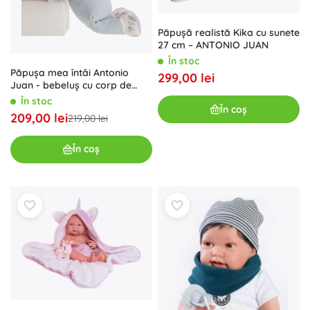
Păpușă realistă Kika cu sunete
27 cm – ANTONIO JUAN
În stoc
Păpușa mea întâi Antonio
299,00 lei
Juan - bebeluș cu corp de
țesătură moale 36 cm
În stoc
În coș
209,00 lei
219,00 lei
În coș