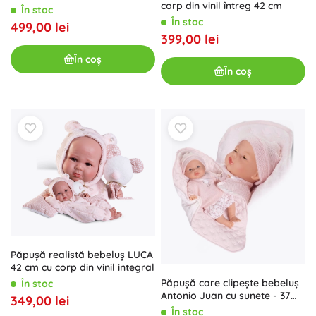
corp din vinil întreg 42 cm
complet 42 cm
În stoc
În stoc
499,00 lei
399,00 lei
În coș
În coș
Păpușă realistă bebeluș LUCA
42 cm cu corp din vinil integral
Păpușă care clipește bebeluș
În stoc
Antonio Juan cu sunete - 37
349,00 lei
cm
În stoc