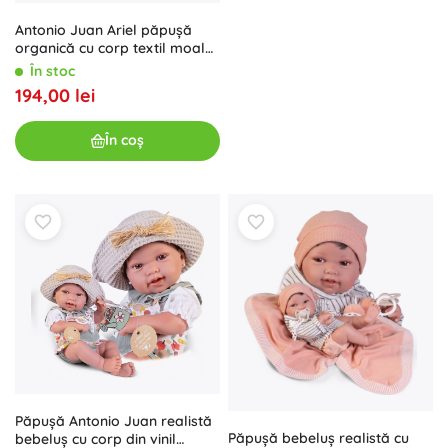
Antonio Juan Ariel păpușă
organică cu corp textil moale
26 cm
În stoc
194,00 lei
În coș
Păpușă Antonio Juan realistă
Păpușă bebeluș realistă cu
bebeluș cu corp din vinil