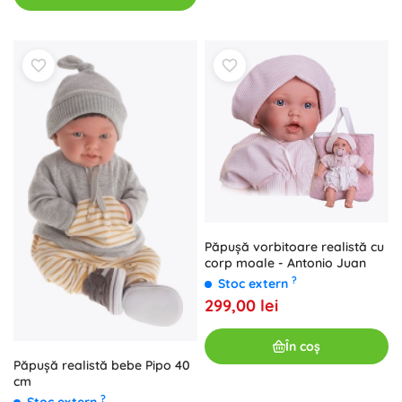
Păpușă vorbitoare realistă cu
corp moale - Antonio Juan
?
Stoc extern
299,00 lei
În coș
Păpușă realistă bebe Pipo 40
cm
?
Stoc extern