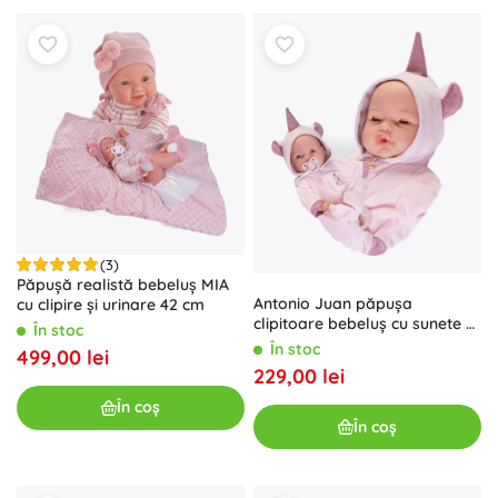
(3)
Păpușă realistă bebeluș MIA
Antonio Juan păpușa
cu clipire și urinare 42 cm
clipitoare bebeluș cu sunete și
În stoc
corp moale - 37 cm
În stoc
499,00 lei
229,00 lei
În coș
În coș