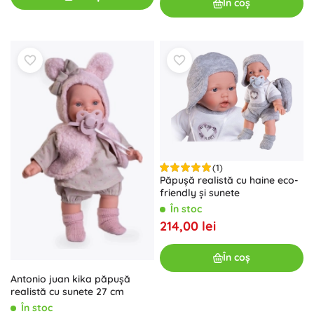
În coș
(1)
Păpușă realistă cu haine eco-
friendly și sunete
În stoc
214,00 lei
În coș
Antonio juan kika păpușă
realistă cu sunete 27 cm
În stoc