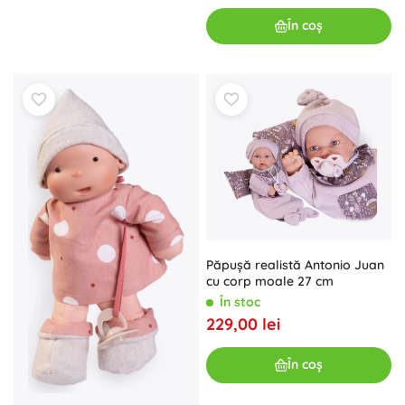
În coș
Păpușă realistă Antonio Juan
cu corp moale 27 cm
În stoc
229,00 lei
În coș