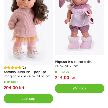
Păpușa Iris cu corp din
celovinil 38 cm
(2)
În stoc
Antonio Juan Iris - păpușă
imaginară din celovinil 38 cm
244,00 lei
În stoc
204,00 lei
În coș
În coș