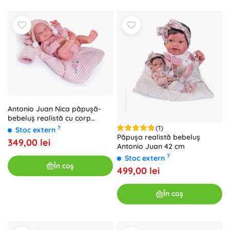
Antonio Juan Nica păpușă-
bebeluș realistă cu corp
integral din vinil 42 cm
(1)
?
Stoc extern
Păpușa realistă bebeluș
349,00 lei
Antonio Juan 42 cm
?
Stoc extern
În coș
499,00 lei
În coș