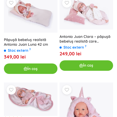
Antonio Juan Clara – păpușă
Păpușă bebeluș realistă
bebeluș realistă care
Antonio Juan Luna 42 cm
vorbește, corp textil moale, 34
?
Stoc extern
?
Stoc extern
cm
249,00 lei
349,00 lei
În coș
În coș