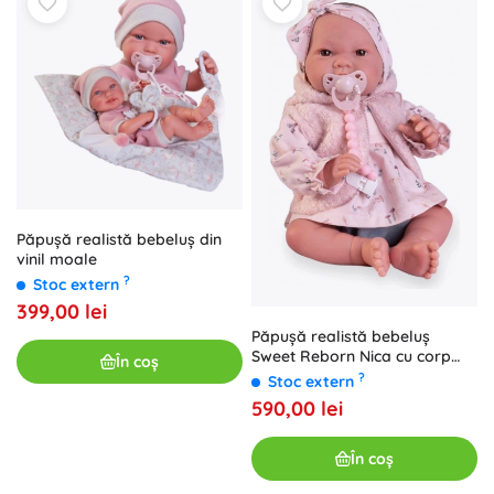
Păpușă realistă bebeluș din
vinil moale
?
Stoc extern
399,00 lei
Păpușă realistă bebeluș
Sweet Reborn Nica cu corp
În coș
textil 42 cm
?
Stoc extern
590,00 lei
În coș