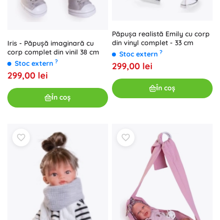
Păpușa realistă Emily cu corp
din vinyl complet - 33 cm
Iris - Păpușă imaginară cu
corp complet din vinil 38 cm
?
Stoc extern
?
Stoc extern
299,00 lei
299,00 lei
În coș
În coș