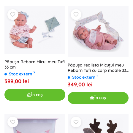
Păpușa Reborn Micul meu Tufi
Păpușa realistă Micuțul meu
33 cm
Reborn Tufi cu corp moale 33
?
Stoc extern
cm
?
Stoc extern
399,00 lei
349,00 lei
În coș
În coș