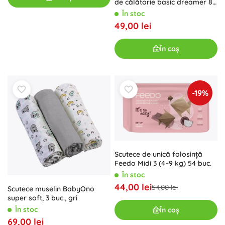
de călătorie basic dreamer 80
× 50 cm
În stoc
49,00 lei
În coș
-19%
Scutece de unică folosință
Feedo Midi 3 (4–9 kg) 54 buc.
În stoc
44,00 lei
54,00 lei
Scutece muselin BabyOno
super soft, 3 buc., gri
În stoc
În coș
69,00 lei