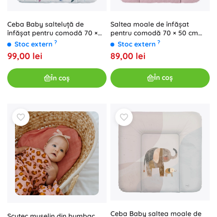
Saltea moale de înfășat
Ceba Baby salteluță de
pentru comodă 70 × 50 cm
înfășat pentru comodă 70 ×
CARO roz de la Ceba Baby
50 cm Watercolor World
?
?
Stoc extern
Stoc extern
Ocean
89,00 lei
99,00 lei
În coș
În coș
Ceba Baby saltea moale de
Scutec muselin din bumbac