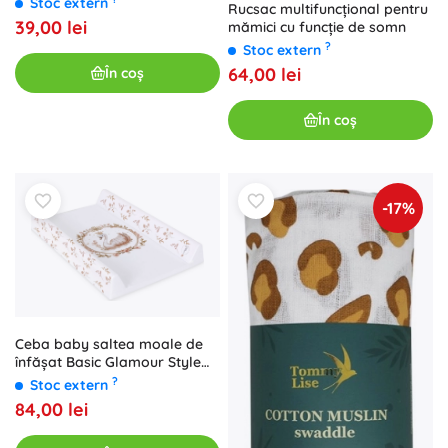
Stoc extern
Rucsac multifuncțional pentru
39,00 lei
mămici cu funcție de somn
?
Stoc extern
64,00 lei
În coș
În coș
-17%
Ceba baby saltea moale de
înfășat Basic Glamour Style
50 × 70 cm
?
Stoc extern
84,00 lei