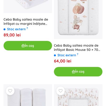
Ceba Baby saltea moale de
înfășat cu margini înălțate
Basic Clever Otter 50 × 70 cm
?
Stoc extern
89,00 lei
Ceba Baby saltea moale de
În coș
înfășat Basic Mouse 50 × 70
cm
?
Stoc extern
64,00 lei
În coș