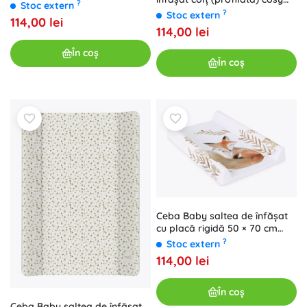
pilot bear 50 × 70 cm
?
Stoc extern
caro coral 48 × 70 cm
?
Stoc extern
114,00 lei
114,00 lei
În coș
În coș
Ceba Baby saltea de înfășat
cu placă rigidă 50 × 70 cm
Basic Red Fox
?
Stoc extern
114,00 lei
În coș
Ceba Baby saltea de înfășat