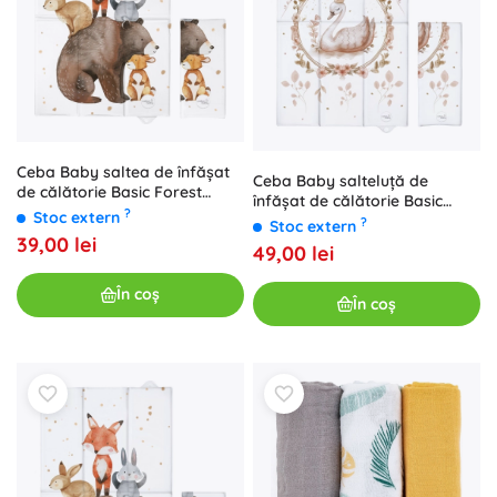
Ceba Baby saltea de înfășat
Ceba Baby salteluță de
de călătorie Basic Forest
înfășat de călătorie Basic
Friends 60 × 40 cm
?
Stoc extern
Clever Otter 80 × 50 cm
?
Stoc extern
39,00 lei
49,00 lei
În coș
În coș