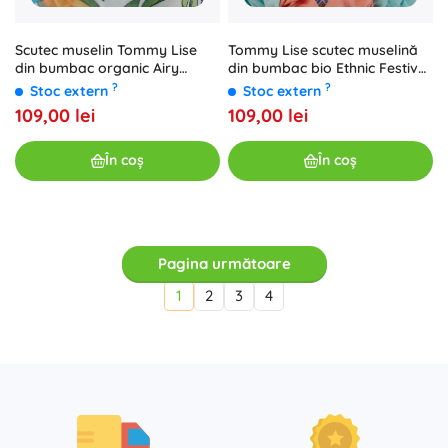
Scutec muselin Tommy Lise
Tommy Lise scutec muselină
din bumbac organic Airy
din bumbac bio Ethnic Festive
Grace 120 x 120 cm
120 × 120 cm
?
?
Stoc extern
Stoc extern
109,00 lei
109,00 lei
În coș
În coș
Pagina următoare
1
2
3
4