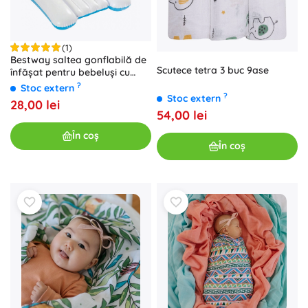
(1)
Bestway saltea gonflabilă de
Scutece tetra 3 buc 9ase
înfășat pentru bebeluși cu
jucării suspendate
?
Stoc extern
?
Stoc extern
28,00 lei
54,00 lei
În coș
În coș