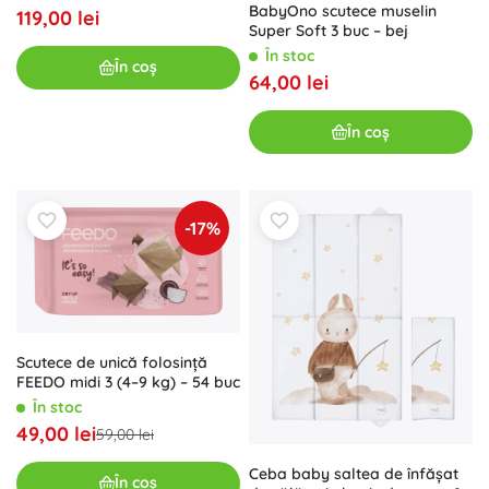
BabyOno scutece muselin
119,00 lei
Super Soft 3 buc – bej
În stoc
În coș
64,00 lei
În coș
-17%
Scutece de unică folosință
FEEDO midi 3 (4–9 kg) – 54 buc
În stoc
49,00 lei
59,00 lei
Ceba baby saltea de înfășat
În coș