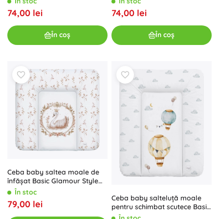
În stoc
În stoc
74,00 lei
74,00 lei
În coș
În coș
Ceba baby saltea moale de
înfășat Basic Glamour Style
75 × 72 cm
În stoc
Ceba baby salteluță moale
79,00 lei
pentru schimbat scutece Basic
Balloons 50 × 70 cm
În stoc