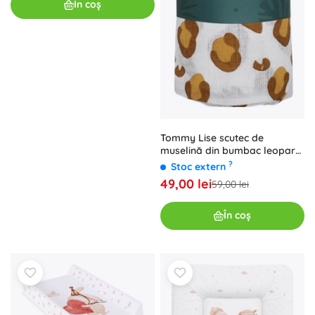
În coș
Tommy Lise scutec de
muselină din bumbac leopard
alb 120 × 120 cm
?
Stoc extern
49,00 lei
59,00 lei
În coș