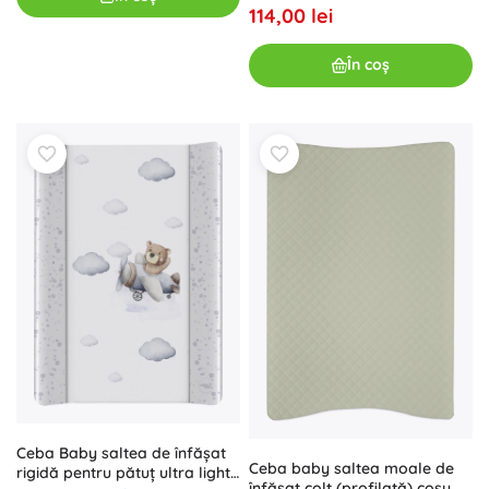
× 70 cm
114,00 lei
În coș
Ceba Baby saltea de înfășat
Ceba baby saltea moale de
rigidă pentru pătuț ultra light
înfășat colț (profilată) cosy