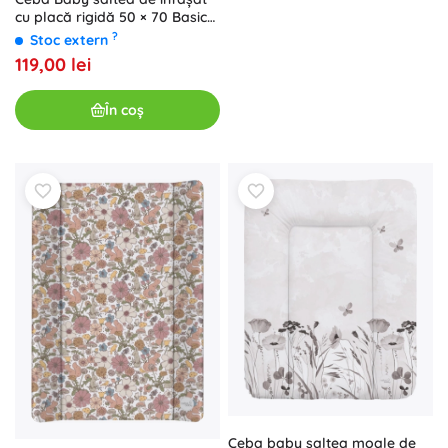
cu placă rigidă 50 × 70 Basic
spots
?
Stoc extern
119,00 lei
În coș
Ceba baby saltea moale de