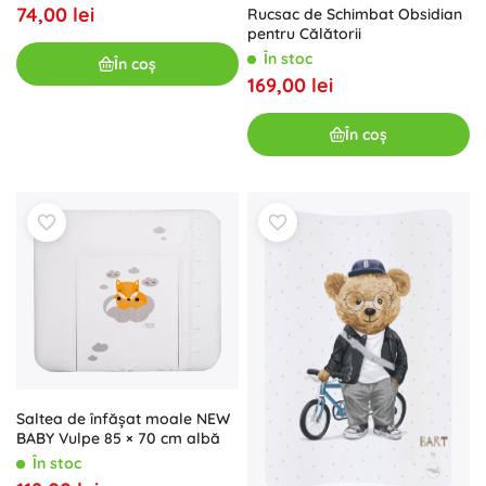
74,00 lei
Rucsac de Schimbat Obsidian
pentru Călătorii
În stoc
În coș
169,00 lei
În coș
Saltea de înfășat moale NEW
BABY Vulpe 85 × 70 cm albă
În stoc