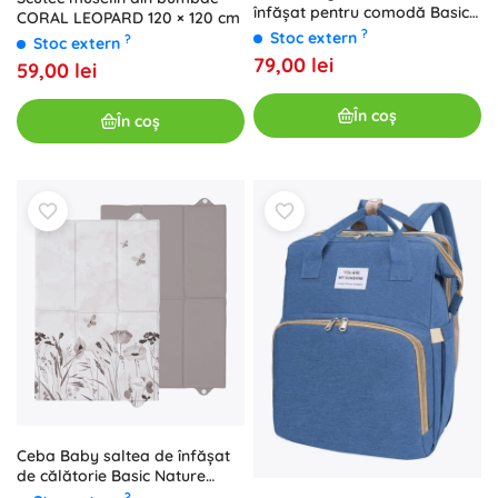
înfășat pentru comodă Basic
CORAL LEOPARD 120 × 120 cm
Elephant Family 75 × 72 cm
?
Stoc extern
?
Stoc extern
79,00 lei
59,00 lei
În coș
În coș
Ceba Baby saltea de înfășat
de călătorie Basic Nature
Harmony 60 × 40 cm
?