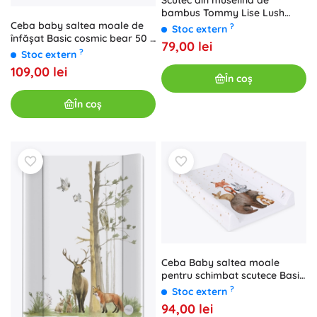
Scutec din muselină de
bambus Tommy Lise Lush
Garden 120 × 120 cm
Ceba baby saltea moale de
?
Stoc extern
înfășat Basic cosmic bear 50 ×
79,00 lei
70 cm
?
Stoc extern
109,00 lei
În coș
În coș
Ceba Baby saltea moale
pentru schimbat scutece Basic
Forest Friends 50 × 70 cm
?
Stoc extern
94,00 lei