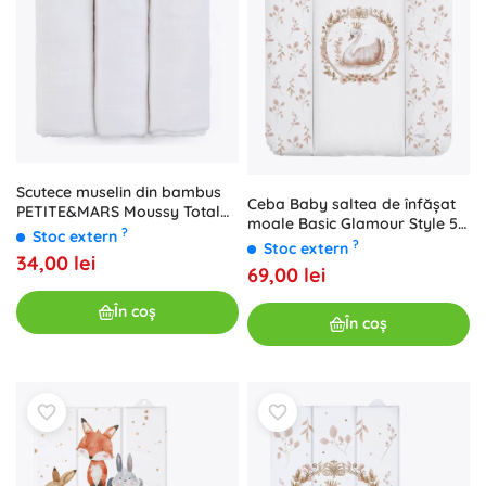
Scutece muselin din bambus
Ceba Baby saltea de înfășat
PETITE&MARS Moussy Total
moale Basic Glamour Style 50
White 68 × 68 cm (3 buc)
?
Stoc extern
× 70 cm
?
Stoc extern
34,00 lei
69,00 lei
În coș
În coș