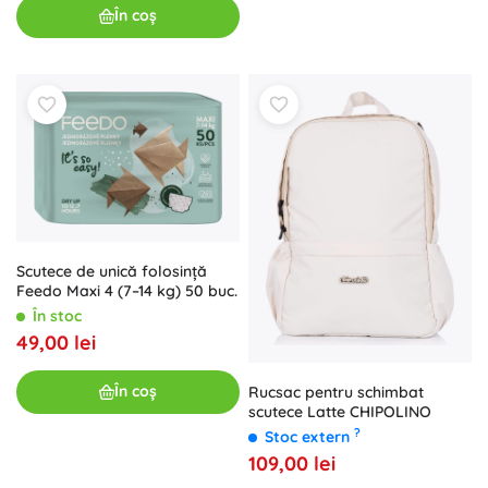
În coș
Scutece de unică folosință
Feedo Maxi 4 (7–14 kg) 50 buc.
În stoc
49,00 lei
În coș
Rucsac pentru schimbat
scutece Latte CHIPOLINO
?
Stoc extern
109,00 lei