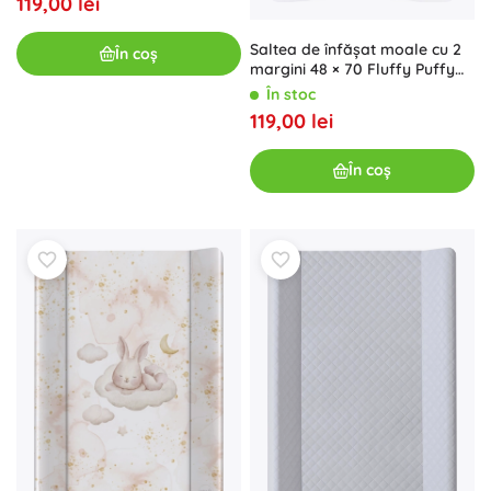
119,00 lei
Saltea de înfășat moale cu 2
În coș
margini 48 × 70 Fluffy Puffy
ursuleț
În stoc
119,00 lei
În coș