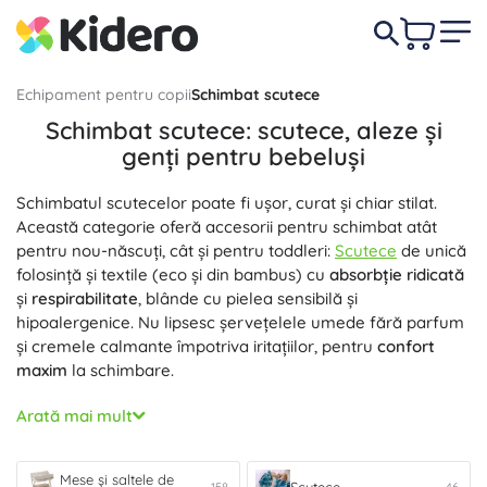
Echipament pentru copii
Schimbat scutece
Schimbat scutece: scutece, aleze și
genți pentru bebeluși
Schimbatul scutecelor poate fi ușor, curat și chiar stilat.
Această categorie oferă accesorii pentru schimbat atât
pentru nou-născuți, cât și pentru toddleri:
Scutece
de unică
folosință și textile (eco și din bambus) cu
absorbție ridicată
și
respirabilitate
, blânde cu pielea sensibilă și
hipoalergenice. Nu lipsesc șervețelele umede fără parfum
și cremele calmante împotriva iritațiilor, pentru
confort
maxim
la schimbare.
Pentru acasă, găsești mese și aleze pentru schimbat: forme
Arată mai mult
ergonomice, umpluturi moi și margini ridicate pentru
siguranță
, suprafețe rezistente la apă și ușor de curățat
pentru
igienizare rapidă
. Alezele de călătorie sunt
Mese și saltele de