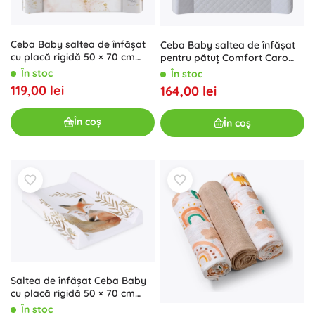
Ceba Baby saltea de înfășat
Ceba Baby saltea de înfășat
cu placă rigidă 50 × 70 cm
pentru pătuț Comfort Caro
Ultra Light Birthday Bunny
Grey 50 × 70 cm cu placă
În stoc
În stoc
rigidă
119,00 lei
164,00 lei
În coș
În coș
Saltea de înfășat Ceba Baby
cu placă rigidă 50 × 70 cm
Basic Clever Otter
În stoc