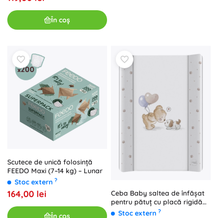
În coș
Scutece de unică folosință
FEEDO Maxi (7–14 kg) – Lunar
?
Stoc extern
164,00 lei
Ceba Baby saltea de înfășat
pentru pătuț cu placă rigidă
Ultra Light Friends Forever 50
?
Stoc extern
În coș