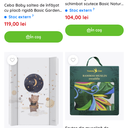
schimbat scutece Basic Nature
Ceba Baby saltea de înfășat
Harmony 50 × 70 cm
?
Stoc extern
cu placă rigidă Basic Garden
50 × 70 cm
?
104,00 lei
Stoc extern
119,00 lei
În coș
În coș