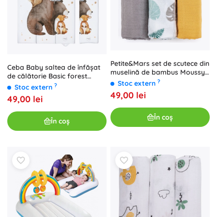
Petite&Mars set de scutece din
Ceba Baby saltea de înfășat
muselină de bambus Moussy
de călătorie Basic forest
ochre leaves 3 buc 68 × 68 cm
?
Stoc extern
friends 80 × 50 cm
?
Stoc extern
49,00 lei
49,00 lei
În coș
În coș