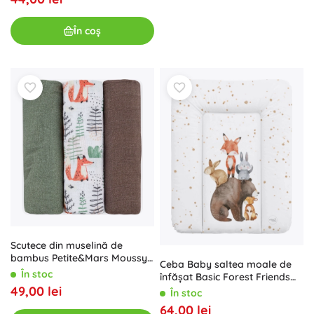
În coș
Scutece din muselină de
bambus Petite&Mars Moussy
Ceba Baby saltea moale de
Forest Fox, 3 buc., 68 × 68 cm
În stoc
înfășat Basic Forest Friends
49,00 lei
50 × 70 cm
În stoc
64,00 lei