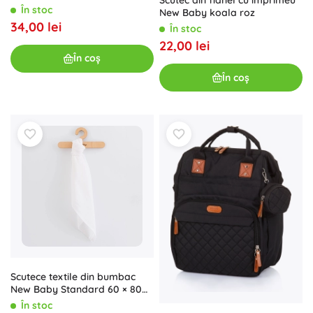
Scutec din flanel cu imprimeu
buc
În stoc
New Baby koala roz
34,00 lei
În stoc
22,00 lei
În coș
În coș
Scutece textile din bumbac
New Baby Standard 60 × 80
cm, 10 buc, albe
În stoc