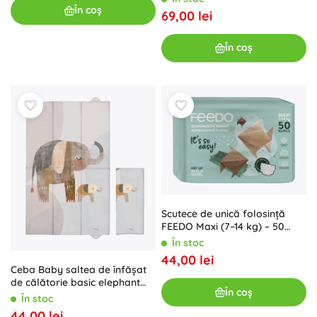
În coș
69,00 lei
În coș
Scutece de unică folosință
FEEDO Maxi (7–14 kg) – 50
buc.
În stoc
44,00 lei
Ceba Baby saltea de înfășat
de călătorie basic elephant
În coș
family 80 × 50 cm
În stoc
44,00 lei