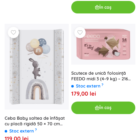
În coș
Scutece de unică folosință
FEEDO midi 3 (4–9 kg) – 216
buc.
?
Stoc extern
179,00 lei
În coș
Ceba Baby saltea de înfășat
cu placă rigidă 50 × 70 cm
Basic Rainbow Walk
?
Stoc extern
119,00 lei