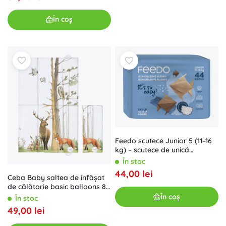
În coș
Feedo scutece Junior 5 (11–16
kg) – scutece de unică
folosință pentru copii, 44 buc
În stoc
44,00 lei
Ceba Baby saltea de înfășat
de călătorie basic balloons 80
× 50 cm
În coș
În stoc
49,00 lei