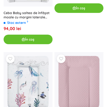
În coș
Ceba Baby saltea de înfășat
moale cu margini laterale
Basic Woodland 50 × 70 cm
?
Stoc extern
94,00 lei
În coș