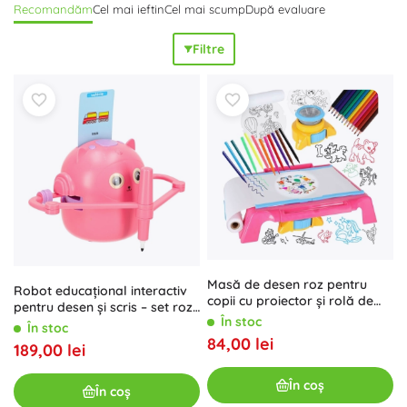
Recomandăm
Cel mai ieftin
Cel mai scump
După evaluare
și accesorii practice. Unele proiectoare oferă încărcare
USB, altele funcționează pe baterii; de obicei sunt incluse
Filtre
markere lavabile, burețel și foi pentru desen repetat
fără
murdărie
. Proiectorul pentru pictat pentru copii se remarcă
prin
utilizare ușoară
, forme rotunjite sigure, stabilitate pe
masă și adesea focalizare lină pentru o
imagine clară
.
Proiectoarele de desen sunt grozave pentru preșcolari și
școlari, acasă, la grădiniță sau în călătorii. Copiii exersează
forme, animale, litere sau cifre, antrenează culorile și
umbrele și în același timp își dezvoltă
răbdarea
și
bucuria
de a crea
. Acest proiector educațional pentru copii este o
jucărie
creativă
și educativă, recomandată de obicei de la
aproximativ 3 ani, un
cadou
ideal pentru băieți și fete.
Masă de desen roz pentru
Robot educațional interactiv
copii cu proiector și rolă de
pentru desen și scris – set roz
hârtie
În stoc
cu carduri și markere
În stoc
84,00 lei
189,00 lei
În coș
În coș