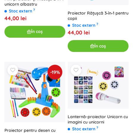
unicorn albastru
?
Stoc extern
Proiector Rățușcă 3‑în‑1 pentru
44,00 lei
copii
?
Stoc extern
În coș
44,00 lei
În coș
-19%
Lanternă-proiector Unicorn cu
imagini cu unicorni
?
Stoc extern
Proiector pentru desen cu