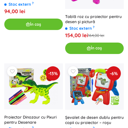
desen cu 36 de imagini
?
Stoc extern
94,00 lei
Tablă roz cu proiector pentru
desen și pictură
În coș
?
Stoc extern
154,00 lei
164,00 lei
În coș
-13%
-6%
Proiector Dinozaur cu Pixuri
Șevalet de desen dublu pentru
pentru Desenare
copii cu proiector – roșu
?