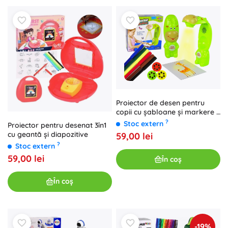
Proiector de desen pentru
copii cu șabloane și markere –
verde
?
Stoc extern
Proiector pentru desenat 3în1
cu geantă și diapozitive
59,00 lei
?
Stoc extern
59,00 lei
În coș
În coș
-19%