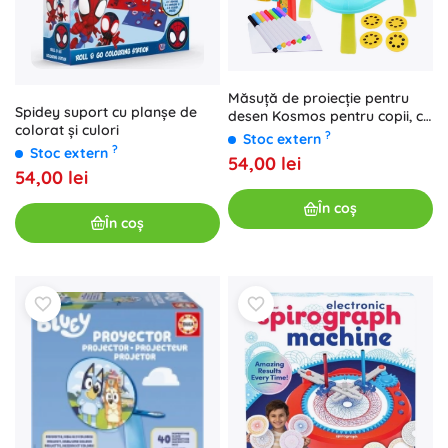
Măsuță de proiecție pentru
Spidey suport cu planșe de
desen Kosmos pentru copii, cu
colorat și culori
proiector reglabil
?
Stoc extern
?
Stoc extern
54,00 lei
54,00 lei
În coș
În coș