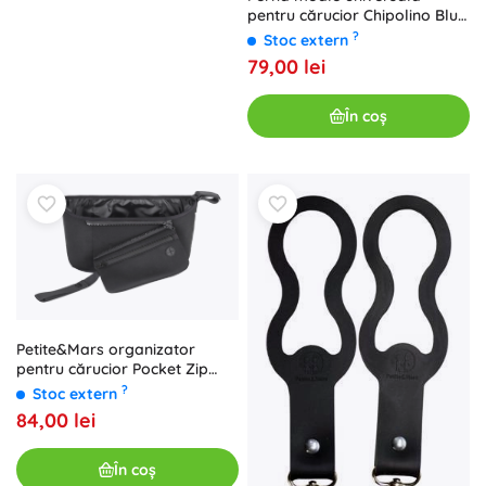
pentru cărucior Chipolino Blue
Stars
?
Stoc extern
79,00 lei
În coș
Petite&Mars organizator
pentru cărucior Pocket Zip
negru
?
Stoc extern
84,00 lei
În coș