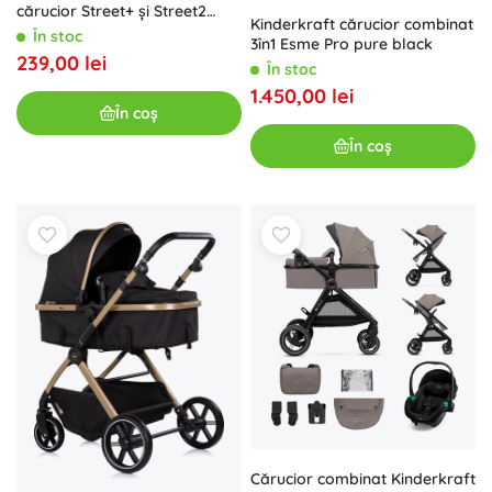
cărucior Street+ și Street2
Kinderkraft cărucior combinat
Perfect Black
În stoc
3în1 Esme Pro pure black
239,00 lei
În stoc
1.450,00 lei
În coș
În coș
Cărucior combinat Kinderkraft