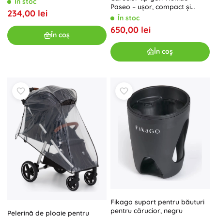
În stoc
Paseo – ușor, compact și
234,00 lei
confortabil
În stoc
650,00 lei
În coș
În coș
Fikago suport pentru băuturi
pentru cărucior, negru
Pelerină de ploaie pentru