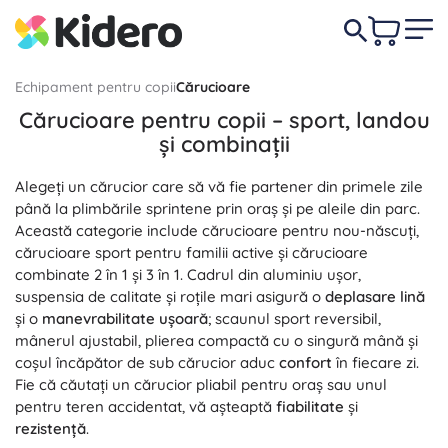
Echipament pentru copii
Cărucioare
Cărucioare pentru copii – sport, landou
și combinații
Alegeți un cărucior care să vă fie partener din primele zile
până la plimbările sprintene prin oraș și pe aleile din parc.
Această categorie include cărucioare pentru nou-născuți,
cărucioare sport pentru familii active și cărucioare
combinate 2 în 1 și 3 în 1. Cadrul din aluminiu ușor,
suspensia de calitate și roțile mari asigură o
deplasare lină
și o
manevrabilitate ușoară
; scaunul sport reversibil,
mânerul ajustabil, plierea compactă cu o singură mână și
coșul încăpător de sub cărucior aduc
confort
în fiecare zi.
Fie că căutați un cărucior pliabil pentru oraș sau unul
pentru teren accidentat, vă așteaptă
fiabilitate
și
rezistență
.