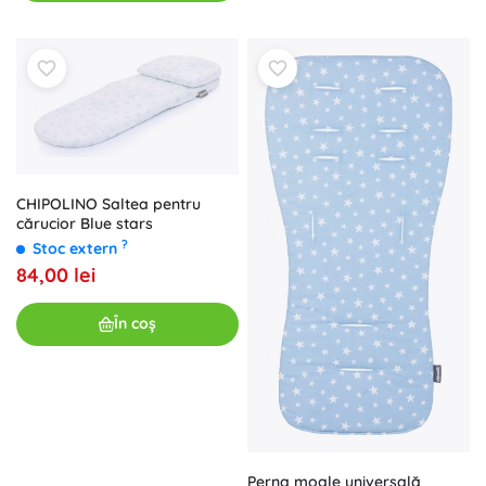
CHIPOLINO Saltea pentru
cărucior Blue stars
?
Stoc extern
84,00 lei
În coș
Perna moale universală