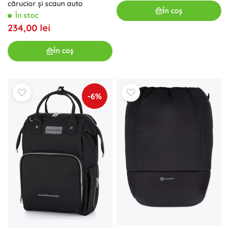
cărucior și scaun auto
În coș
În stoc
234,00 lei
În coș
-6%