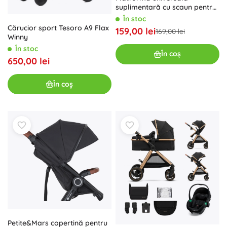
băuturi, huse de ploaie și plase împotriva insectelor vor
suplimentară cu scaun pentru
duce căruciorul copilului la nivelul
maximului de confort
și
cărucior – negru
În stoc
al
versatilității
.
Cărucior sport Tesoro A9 Flax
159,00 lei
169,00 lei
Winny
În stoc
În coș
650,00 lei
În coș
Petite&Mars copertină pentru