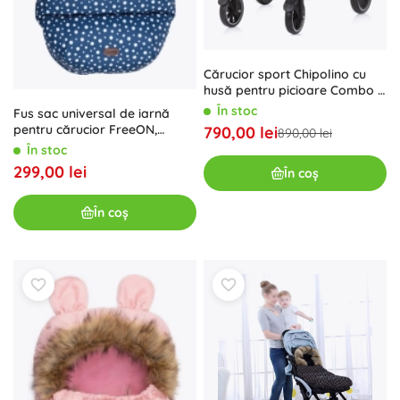
Cărucior sport Chipolino cu
husă pentru picioare Combo –
Rose
În stoc
Fus sac universal de iarnă
pentru cărucior FreeON,
790,00 lei
890,00 lei
albastru
În stoc
299,00 lei
În coș
În coș