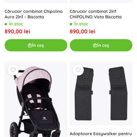
Cărucior combinat Chipolino
Cărucior combinat 2în1
Aura 2în1 – Biscotta
CHIPOLINO Vista Biscotta
În stoc
În stoc
890,00 lei
890,00 lei
În coș
În coș
Adaptoare Easywalker pentru