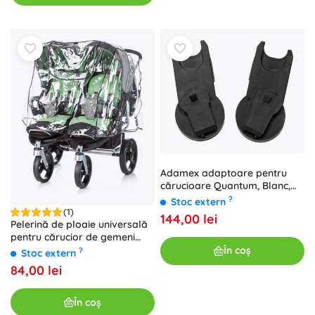
Adamex adaptoare pentru
cărucioare Quantum, Blanc,
Vasco, Delta, Alfa Natura,
?
Stoc extern
Dolce și Leo
(1)
144,00 lei
Pelerină de ploaie universală
pentru cărucior de gemeni
CHIPOLINO
În coș
?
Stoc extern
84,00 lei
În coș