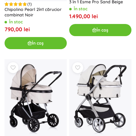
3 în 1 Esme Pro Sand Beige
(1)
În stoc
Chipolino Pearl 2în1 cărucior
combinat Noir
1.490,00 lei
În stoc
790,00 lei
În coș
În coș