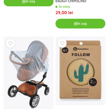
băuturi CHIPOLINO
În coș
În stoc
29,00 lei
În coș