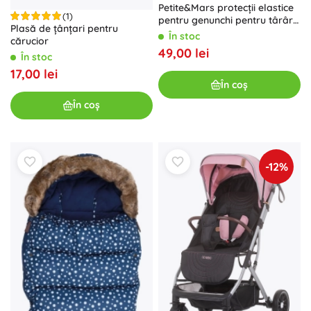
Petite&Mars protecții elastice
(1)
pentru genunchi pentru târâre
Plasă de țânțari pentru
Follow Intense Ochre
În stoc
cărucior
49,00 lei
În stoc
17,00 lei
În coș
În coș
-12%