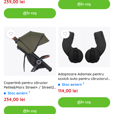
239,00 lei
În coș
În coș
Adaptoare Adamex pentru
scoică auto pentru căruciorul
Copertină pentru cărucior
Como
?
Stoc extern
Petite&Mars Street+ / Street2
114,00 lei
mature olive
?
Stoc extern
234,00 lei
În coș
În coș