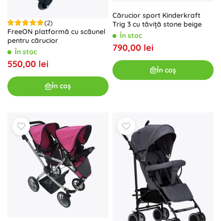
Cărucior sport Kinderkraft
(2)
Trig 3 cu tăviță stone beige
FreeON platformă cu scăunel
În stoc
pentru cărucior
790,00 lei
În stoc
550,00 lei
În coș
În coș