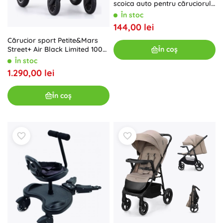
scoica auto pentru căruciorul
Zoey
În stoc
144,00 lei
Cărucior sport Petite&Mars
În coș
Street+ Air Black Limited 100
Kingdom
În stoc
1.290,00 lei
În coș