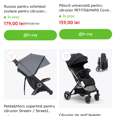
Pătură universală pentru
Rucsac pentru schimbat
cărucior PETITE&MARS Cover
scutece pentru cărucior
Universal Black
PETITE&MARS Jack Just Black
În stoc
În stoc
139,00 lei
179,00 lei
189,00 lei
În coș
În coș
Petite&Mars copertină pentru
cărucior Street+ / Street2
Cărucior tip golf Nukido
Dense Honey