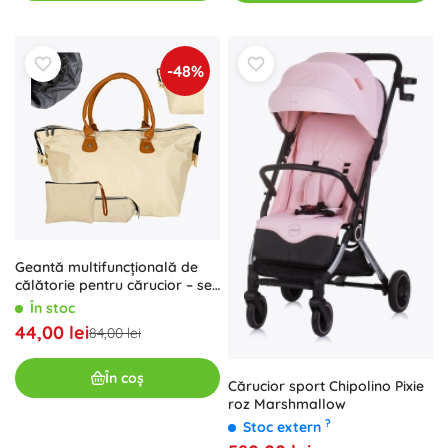
-48%
Geantă multifuncțională de
călătorie pentru cărucior – set
– Bej
În stoc
44,00 lei
84,00 lei
În coș
Cărucior sport Chipolino Pixie
roz Marshmallow
?
Stoc extern