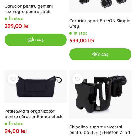
Cărucior pentru gemeni
roz‑negru pentru copii
În stoc
Carucior sport FreeON Simple
299,00 lei
Grey
În stoc
În coș
399,00 lei
În coș
Petite&Mars organizator
pentru cărucior Emma black
În stoc
Chipolino suport universal
94,00 lei
pentru băuturi și telefon 2‑în‑1