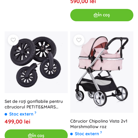
590,00 lei
În coș
Set de roți gonflabile pentru
căruciorul PETITE&MARS
Street+
?
Stoc extern
499,00 lei
Cărucior Chipolino Vista 2v1
Marshmallow roz
?
Stoc extern
În coș