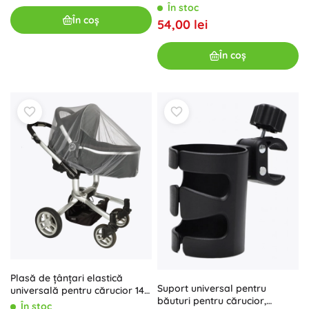
În stoc
În coș
54,00 lei
În coș
Plasă de țânțari elastică
Suport universal pentru
universală pentru cărucior 140
băuturi pentru cărucior,
cm – Gri
În stoc