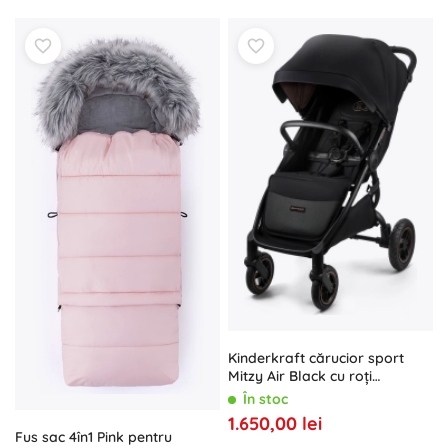
Kinderkraft cărucior sport
Mitzy Air Black cu roți
pneumatice
În stoc
1.650,00 lei
Fus sac 4în1 Pink pentru