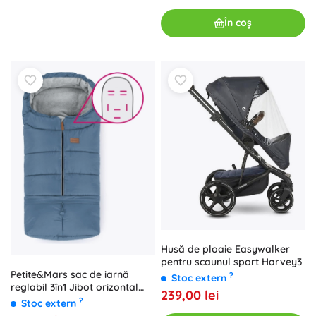
În coș
Husă de ploaie Easywalker
pentru scaunul sport Harvey3
Petite&Mars sac de iarnă
?
Stoc extern
reglabil 3în1 Jibot orizontal
239,00 lei
ocean blue
?
Stoc extern