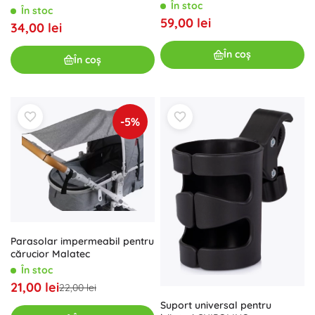
În stoc
universală
În stoc
59,00 lei
34,00 lei
În coș
În coș
-5%
Parasolar impermeabil pentru
cărucior Malatec
În stoc
21,00 lei
22,00 lei
Suport universal pentru