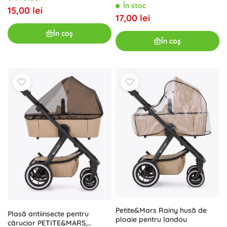
bicicletă și trotinetă
În stoc
15,00 lei
17,00 lei
În coș
În coș
Petite&Mars Rainy husă de
Plasă antiinsecte pentru
ploaie pentru landou
cărucior PETITE&MARS,