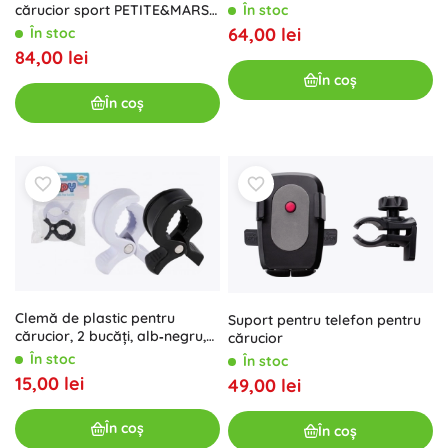
cărucior sport PETITE&MARS
În stoc
Rainy Large
64,00 lei
În stoc
84,00 lei
În coș
În coș
Clemă de plastic pentru
Suport pentru telefon pentru
cărucior, 2 bucăți, alb‑negru,
cărucior
7,5 × 5 cm
În stoc
În stoc
15,00 lei
49,00 lei
În coș
În coș