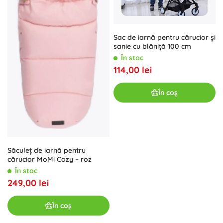
Sac de iarnă pentru cărucior și
sanie cu blăniță 100 cm
În stoc
114,00 lei
În coș
Săculeț de iarnă pentru
cărucior MoMi Cozy – roz
În stoc
249,00 lei
În coș