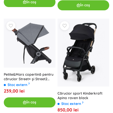
În coș
În coș
Petite&Mars copertină pentru
cărucior Street+ și Street2
ultimate grey
?
Stoc extern
239,00 lei
Cărucior sport Kinderkraft
Apino raven black
În coș
?
Stoc extern
850,00 lei