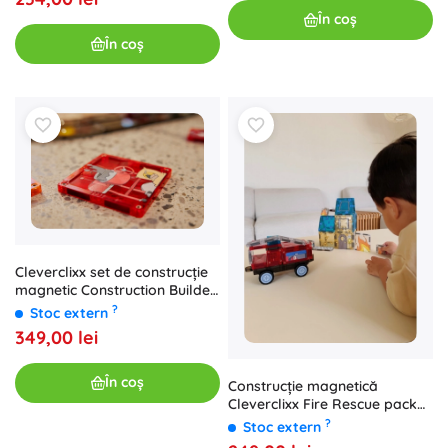
În coș
În coș
Cleverclixx set de construcție
magnetic Construction Builder
Pack Intense (48 piese)
?
Stoc extern
349,00 lei
În coș
Construcție magnetică
Cleverclixx Fire Rescue pack
intense (39 piese)
?
Stoc extern