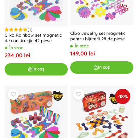
(1)
Clixo Jewelry set magnetic
Clixo Rainbow set magnetic
pentru bijuterii 28 de piese
de construcție 42 piese
În stoc
În stoc
149,00 lei
234,00 lei
În coș
În coș
-18%