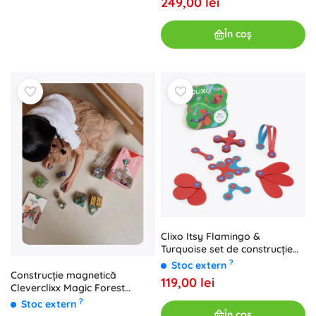
249,00 lei
În coș
Clixo Itsy Flamingo &
Turquoise set de construcție
magnetică 18 piese
?
Stoc extern
Construcție magnetică
119,00 lei
Cleverclixx Magic Forest
pastel (65 piese)
?
Stoc extern
În coș