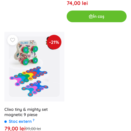
74,00 lei
În coș
-21%
Clixo tiny & mighty set
magnetic 9 piese
?
Stoc extern
79,00 lei
99,00 lei