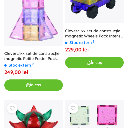
Cleverclixx set de construcție
magnetic Wheels Pack Intense
(25 buc.)
?
Stoc extern
229,00 lei
Cleverclixx set de construcție
magnetic Petite Pastel Pack
În coș
(36 piese)
?
Stoc extern
249,00 lei
În coș