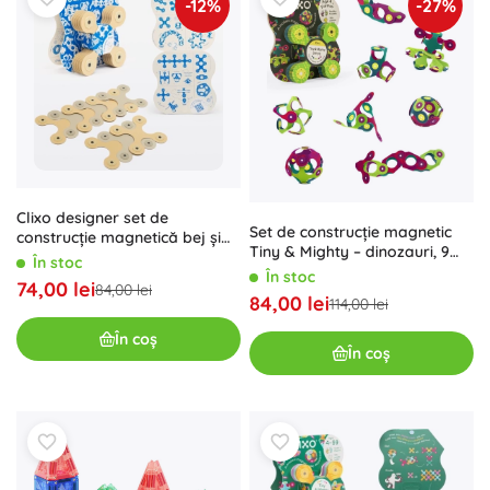
-12%
-27%
Clixo designer set de
Set de construcție magnetic
construcție magnetică bej și
Tiny & Mighty – dinozauri, 9
gri 9 piese
În stoc
piese
În stoc
74,00 lei
84,00 lei
84,00 lei
114,00 lei
În coș
În coș