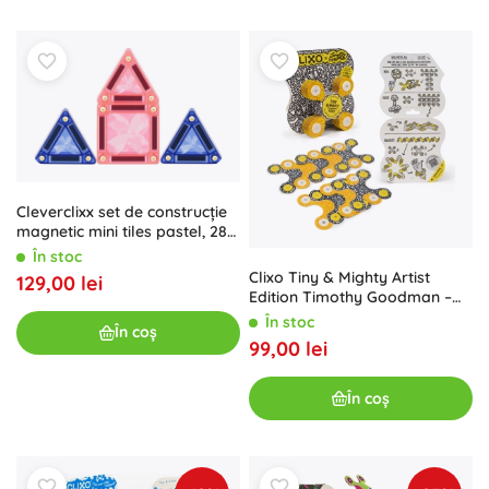
Cleverclixx set de construcție
magnetic mini tiles pastel, 28
piese
În stoc
Clixo Tiny & Mighty Artist
129,00 lei
Edition Timothy Goodman –
set de construcție magnetică,
În stoc
În coș
9 piese
99,00 lei
În coș