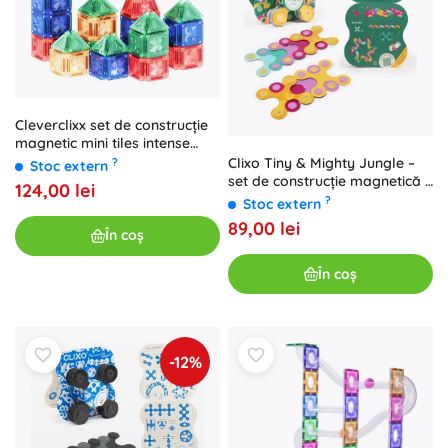
Cleverclixx set de construcție
magnetic mini tiles intense
pack 28 buc
Clixo Tiny & Mighty Jungle –
?
Stoc extern
set de construcție magnetică 9
124,00 lei
piese
?
Stoc extern
89,00 lei
În coș
În coș
-12%