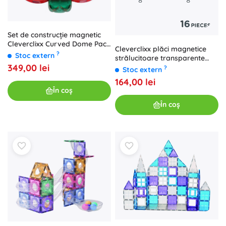
Set de construcție magnetic
Cleverclixx Curved Dome Pack
Cleverclixx plăci magnetice
Intense (47 piese)
?
Stoc extern
strălucitoare transparente
349,00 lei
roz, 16 buc.
?
Stoc extern
164,00 lei
În coș
În coș