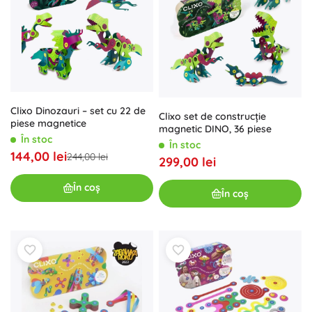
Clixo Dinozauri – set cu 22 de
Clixo set de construcție
piese magnetice
magnetic DINO, 36 piese
În stoc
În stoc
144,00 lei
244,00 lei
299,00 lei
În coș
În coș