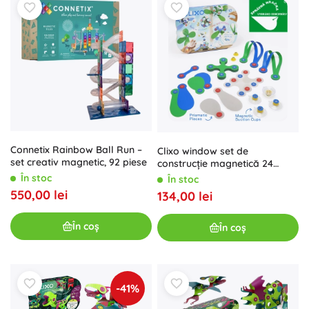
Connetix Rainbow Ball Run –
Clixo window set de
set creativ magnetic, 92 piese
construcție magnetică 24
piese
În stoc
În stoc
550,00 lei
134,00 lei
În coș
În coș
-41%