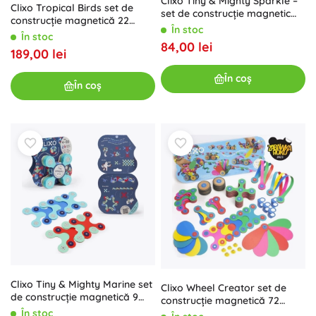
Clixo Tiny & Mighty Sparkle –
Clixo Tropical Birds set de
set de construcție magnetic
construcție magnetică 22
sclipitor 9 piese
În stoc
piese
În stoc
84,00 lei
189,00 lei
În coș
În coș
Clixo Tiny & Mighty Marine set
Clixo Wheel Creator set de
de construcție magnetică 9
construcție magnetică 72
piese
piese
În stoc