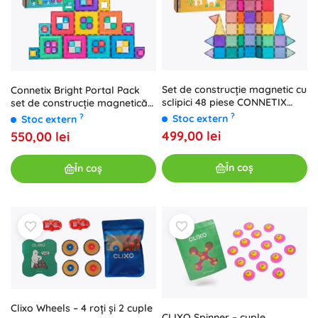
Set de construcție magnetic cu
Connetix Bright Portal Pack
sclipici 48 piese CONNETIX
set de construcție magnetică
Glitter Castle Pack
48 de piese
?
?
Stoc extern
Stoc extern
499,00 lei
550,00 lei
În coș
În coș
Clixo Wheels – 4 roți și 2 cuple
CLIXO Spinner – cuple