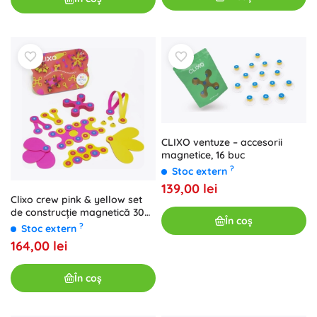
CLIXO ventuze – accesorii
magnetice, 16 buc
?
Stoc extern
139,00 lei
Clixo crew pink & yellow set
de construcție magnetică 30
În coș
piese
?
Stoc extern
164,00 lei
În coș