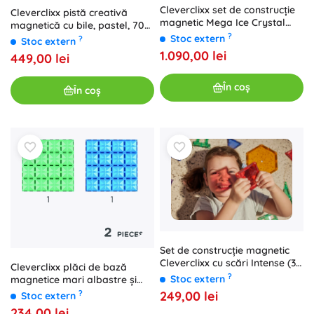
Cleverclixx set de construcție
Cleverclixx pistă creativă
magnetic Mega Ice Crystal
magnetică cu bile, pastel, 70
Pack 180 de piese
?
de piese
Stoc extern
?
Stoc extern
1.090,00 lei
449,00 lei
În coș
În coș
Set de construcție magnetic
Cleverclixx cu scări Intense (34
Cleverclixx plăci de bază
piese)
?
Stoc extern
magnetice mari albastre și
verzi (2 buc.)
249,00 lei
?
Stoc extern
234,00 lei