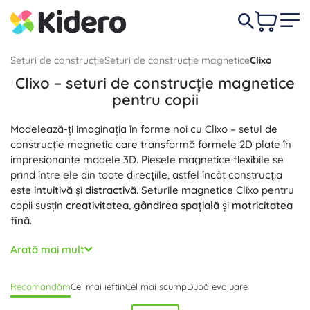
Seturi de construcție
Seturi de construcție magnetice
Clixo
Clixo – seturi de construcție magnetice
pentru copii
Modelează-ți imaginația în forme noi cu Clixo – setul de
construcție magnetic care transformă formele 2D plate în
impresionante modele 3D. Piesele magnetice flexibile se
prind între ele din toate direcțiile, astfel încât construcția
este
intuitivă
și
distractivă
. Seturile magnetice Clixo pentru
copii susțin
creativitatea
,
gândirea spațială
și
motricitatea
fină
.
Seturile
ușoare
,
compacte
și
potrivite pentru călătorii
din
Arată mai mult
forme flexibile permit combinații nesfârșite – de la idei
simple până la structuri elaborate. Datorită magneților
Recomandăm
Cel mai ieftin
Cel mai scump
După evaluare
amplasați inteligent, creațiile își păstrează forma chiar și la
îndoire, piesele sunt plăcute la atingere și fără muchii