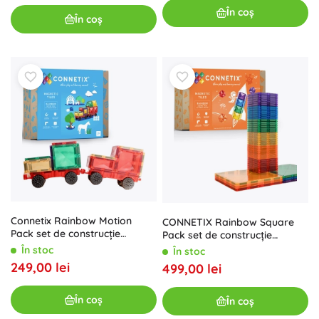
În coș
În coș
Connetix Rainbow Motion
CONNETIX Rainbow Square
Pack set de construcție
Pack set de construcție
magnetică 24 piese
magnetică 42 piese
În stoc
În stoc
249,00 lei
499,00 lei
În coș
În coș