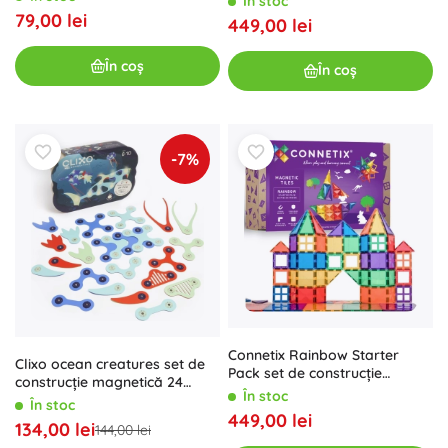
În stoc
79,00 lei
449,00 lei
În coș
În coș
-7%
Connetix Rainbow Starter
Clixo ocean creatures set de
Pack set de construcție
construcție magnetică 24
magnetică 60 piese
În stoc
piese, fosforescent în întuneric
În stoc
449,00 lei
134,00 lei
144,00 lei