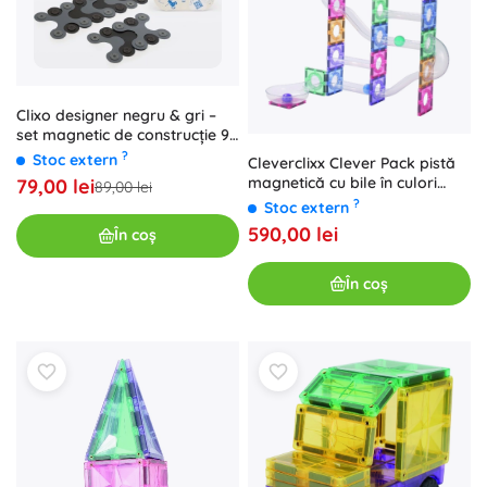
Clixo designer negru & gri –
set magnetic de construcție 9
piese
?
Stoc extern
Cleverclixx Clever Pack pistă
magnetică cu bile în culori
79,00 lei
89,00 lei
pastel, 110 piese
?
Stoc extern
590,00 lei
În coș
În coș