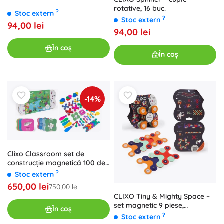
rotative, 16 buc.
?
Stoc extern
?
Stoc extern
94,00 lei
94,00 lei
În coș
În coș
-14%
Clixo Classroom set de
construcție magnetică 100 de
piese
?
Stoc extern
650,00 lei
750,00 lei
CLIXO Tiny & Mighty Space –
set magnetic 9 piese,
În coș
fosforescent în întuneric
?
Stoc extern