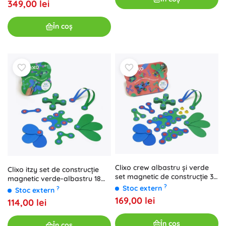
349,00 lei
În coș
Clixo crew albastru și verde
Clixo itzy set de construcție
set magnetic de construcție 30
magnetic verde-albastru 18
piese
?
piese
Stoc extern
?
Stoc extern
169,00 lei
114,00 lei
În coș
În coș