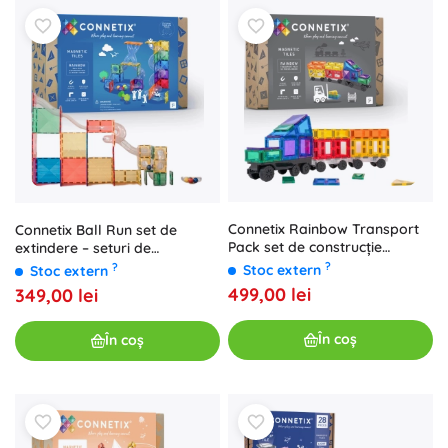
Connetix Rainbow Transport
Connetix Ball Run set de
Pack set de construcție
extindere – seturi de
magnetică, 50 piese
construcție magnetice, 66
?
?
Stoc extern
Stoc extern
piese
499,00 lei
349,00 lei
În coș
În coș