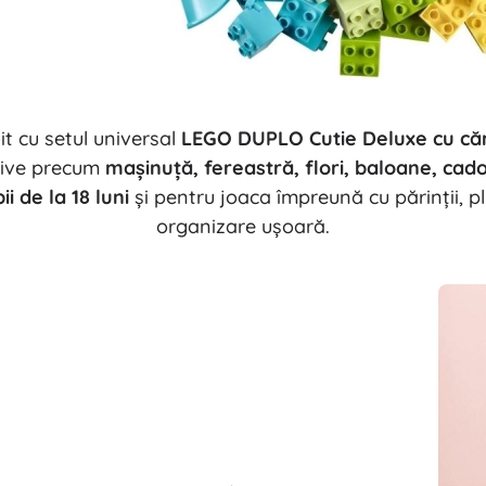
Arme
Pistoale
Săbii și pumnale
Pistole cu apă
Arcuri
it cu setul universal
LEGO DUPLO Cutie Deluxe cu că
Arbalete
ctive precum
mașinuță, fereastră, flori, baloane, cadou
+
Arată mai mult
ii de la 18 luni
și pentru joaca împreună cu părinții, p
organizare ușoară.
Îmbrăcăminte pentru copii
Haine pentru bebeluși
Tricouri
Hanorace și pulovere
Încălțăminte
Șosete și dresuri
+
Arată mai mult