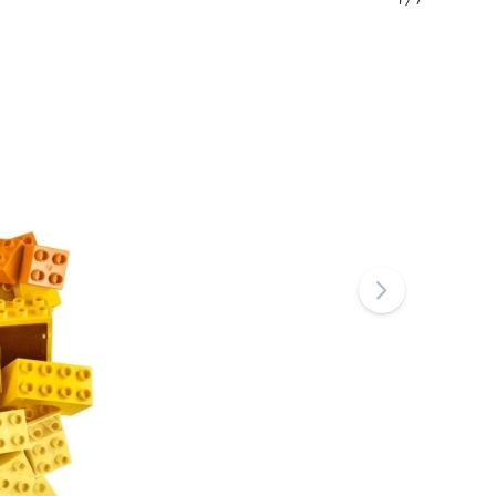
1
/
7
Art
Petreceri
Costume
Accesorii pentru costume
One Piece
Halloween
Paște
Căsuța magică a lui Gabi
Jucării pentru cei mai mici
Zornăitoare, inele de dentiție și suzete
Avatar
Jucării interactive
Puzzle, jocuri de bătut cu ciocănelul și cuburi
Animăluțe de pluș și pături de alint pentru somn
Jucării de împins și de tras
+
Arată mai mult