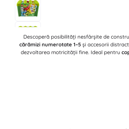
Echipament pentru copii
Siguranță
Hrană și alăptare
Băiță
Cărucioare
Descoperă posibilități nesfârșite de constru
Somn
cărămizi numerotate 1–5
și accesorii distra
+
Arată mai mult
dezvoltarea motricității fine. Ideal pentru
cop
Jucării electronice
Jucării cu telecomandă
Console de jocuri
Drona
Microscoape și telescoape
Urmăriți
+
Arată mai mult