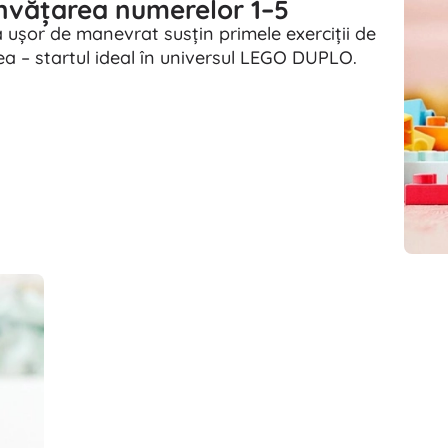
 învățarea numerelor 1–5
Pentru fetițe
ușor de manevrat susțin primele exerciții de
ea – startul ideal în universul LEGO DUPLO.
Bijuterii
Genți
Cutițe pentru bijuterii