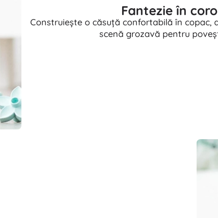
Fantezie în cor
Construiește o căsuță confortabilă în copac, d
scenă grozavă pentru povești 