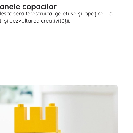
oanele copacilor
escoperă ferestruica, găletușa și lopățica – o
și dezvoltarea creativității.