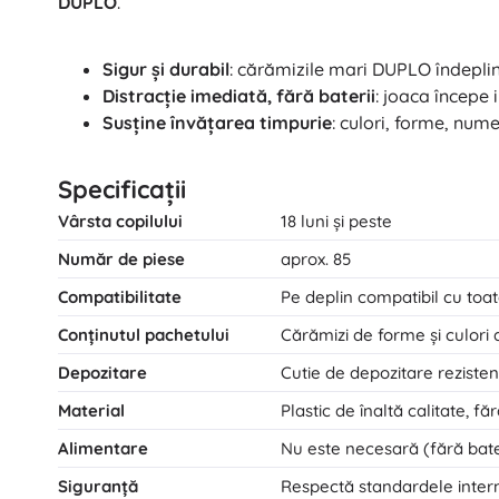
DUPLO
.
Sigur și durabil
: cărămizile mari DUPLO îndeplin
Distracție imediată, fără baterii
: joaca începe
Susține învățarea timpurie
: culori, forme, nume
Specificații
Vârsta copilului
18 luni și peste
Număr de piese
aprox. 85
Compatibilitate
Pe deplin compatibil cu to
Conținutul pachetului
Cărămizi de forme și culori d
Depozitare
Cutie de depozitare reziste
Material
Plastic de înaltă calitate, fă
Alimentare
Nu este necesară (fără bate
Siguranță
Respectă standardele interna