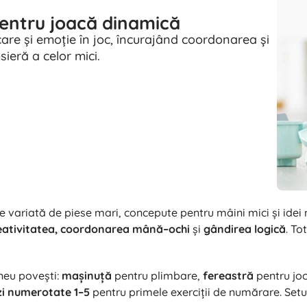
entru joacă dinamică
are și emoție în joc, încurajând coordonarea și
ieră a celor mici.
variată de piese mari, concepute pentru mâini mici și idei m
eativitatea, coordonarea mână–ochi
și
gândirea logică
. To
aneu povești:
mașinuță
pentru plimbare,
fereastră
pentru joc
i numerotate 1–5
pentru primele exerciții de numărare. Setul