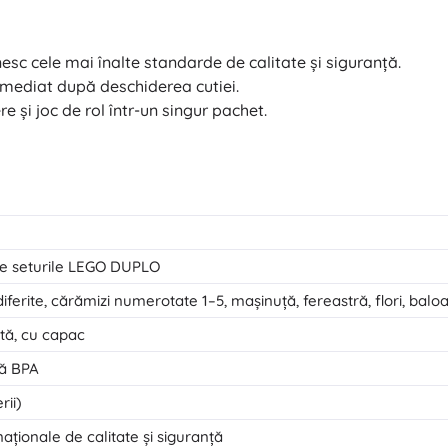
esc cele mai înalte standarde de calitate și siguranță.
 imediat după deschiderea cutiei.
re și joc de rol într-un singur pachet.
ate seturile LEGO DUPLO
iferite, cărămizi numerotate 1–5, mașinuță, fereastră, flori, baloa
ntă, cu capac
ră BPA
rii)
ționale de calitate și siguranță