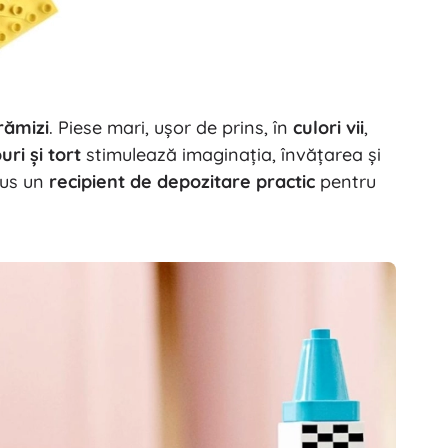
Jucării pentru baie
rămizi
. Piese mari, ușor de prins, în
culori vii
,
ri și tort
stimulează imaginația, învățarea și
lus un
recipient de depozitare practic
pentru
Accesorii
Baterii
Piese de schimb
Pompe