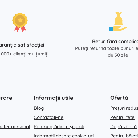
Retur fără complica
aranția satisfacției
Puteți returna toate bunuril
 000+ clienți mulțumiți
de 30 zile
ărare
Informații utile
Ofertă
Blog
Prețuri redu
Contactați-ne
Pentru fete
acter personal
Pentru grădinițe și școli
După vârstă
Informații despre cookie-uri
Pentru băieți