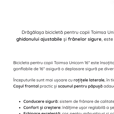
Echipament pentru copii
Siguranță
Hrană și alăptare
Băiță
Cărucioare
Drăgălașa bicicletă pentru copii Toimsa Un
Somn
ghidonului ajustabile
și
frânelor sigure
, est
+
Arată mai mult
Jucării electronice
Bicicleta pentru copii Toimsa Unicorn 16" este însoțito
gonflabile de 16" asigură o deplasare sigură pe diverse
Jucării cu telecomandă
Console de jocuri
Începuturile sunt mai ușoare cu
roțițele laterale
, în 
Drona
Coșul frontal
practic și
scaunul pentru păpușă
adaugă
Microscoape și telescoape
Urmăriți
Conducere sigură:
sistem de frânare de calitate ș
+
Arată mai mult
Confort și creștere:
înălțime ușor reglabilă a șei
Echipare excelentă:
coș pentru mărunțișuri și s