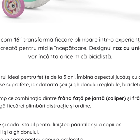
Arme
Pistoale
Săbii și pumnale
Pistole cu apă
Arcuri
icorn 16" transformă fiecare plimbare într-o experie
Arbalete
e creată pentru micile începătoare. Designul
roz cu uni
+
Arată mai mult
vor încânta orice mică biciclistă.
Îmbrăcăminte pentru copii
rul ideal pentru fetițe de la 5 ani. Îmbină aspectul jucăuș cu
 suprafețe, iar datorită șeii și ghidonului reglabile, biciclet
Haine pentru bebeluși
Tricouri
timp ce combinația dintre
frâna față pe jantă (caliper)
și
fr
Hanorace și pulovere
 fiecărei plimbări distracție și ordine.
Încălțăminte
Șosete și dresuri
i cadru stabil pentru liniștea părinților și a copiilor.
+
Arată mai mult
i și a ghidonului.
caun spate pentru păpușa preferată.