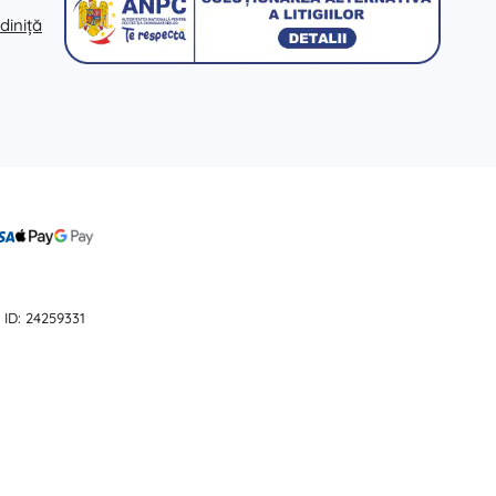
diniță
 ID: 24259331