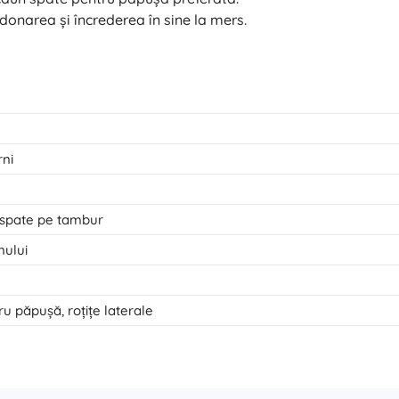
donarea și încrederea în sine la mers.
Pentru fetițe
Bijuterii
Genți
Cutițe pentru bijuterii
rni
, spate pe tambur
nului
ru păpușă, roțițe laterale