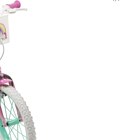
Art
Petreceri
Costume
Accesorii pentru costume
One Piece
Halloween
Paște
Căsuța magică a lui Gabi
Jucării pentru cei mai mici
Zornăitoare, inele de dentiție și suzete
Avatar
Jucării interactive
Puzzle, jocuri de bătut cu ciocănelul și cuburi
Animăluțe de pluș și pături de alint pentru somn
Jucării de împins și de tras
+
Arată mai mult