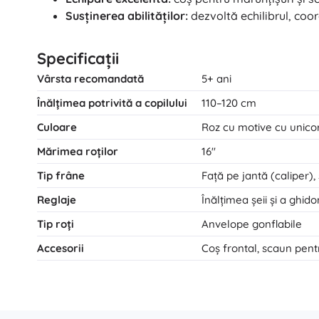
Susținerea abilităților:
dezvoltă echilibrul, coor
Cărți
Caiete educative și de activități
Specificații
Pentru cei mai mici
Accesorii pentru cărți
Vârsta recomandată
5+ ani
Vederi poștale
Înălțimea potrivită a copilului
110–120 cm
Pentru micii povestitori
Culoare
Roz cu motive cu unico
+
Arată mai mult
Mărimea roților
16"
Tip frâne
Față pe jantă (caliper)
Echipamente pentru magazine
Reglaje
Înălțimea șeii și a ghido
Tip roți
Anvelope gonflabile
Accesorii
Coș frontal, scaun pent