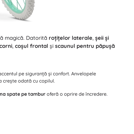
Jucării pentru baie
nță magică. Datorită
roțițelor laterale
,
șeii și
corni
,
coșul frontal
și
scaunul pentru păpușă
Accesorii
 accentul pe siguranță și confort. Anvelopele
a crește odată cu copilul.
Baterii
Piese de schimb
âna spate pe tambur
oferă o oprire de încredere.
Pompe