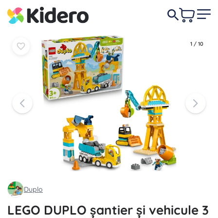
449,00 lei
În coș
În coș
1
/
10
Duplo
LEGO DUPLO șantier și vehicule 3