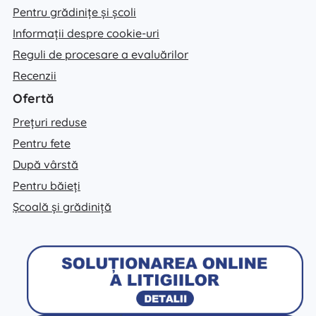
Pentru grădinițe și școli
Informații despre cookie-uri
Reguli de procesare a evaluărilor
Recenzii
Ofertă
Prețuri reduse
Pentru fete
După vârstă
Pentru băieți
Școală și grădiniță