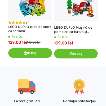
(1)
LEGO DUPLO cutie de start
LEG
LEGO DUPLO Mașină de
cu cărămizi
fero
pompieri cu furtun și
pompier
În stoc
Î
În stoc
129,00 lei
219
149,00 lei
139,00 lei
În coș
În coș
Livrare gratuită
Garanția satisfacției