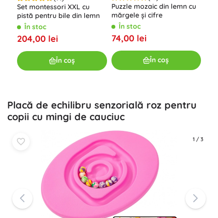
Puzzle mozaic din lemn cu
Set montessori XXL cu
Sor
mărgele și cifre
pistă pentru bile din lemn
lem
a i
În stoc
În stoc
Î
74,00 lei
204,00 lei
59,
În coș
În coș
Placă de echilibru senzorială roz pentru
copii cu mingi de cauciuc
1
/
3