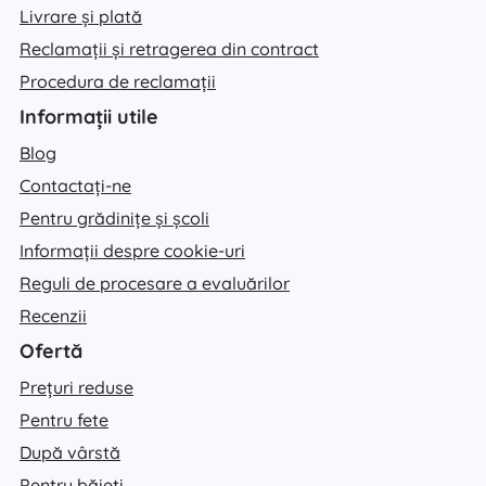
Livrare și plată
Reclamații și retragerea din contract
Procedura de reclamații
Informații utile
Blog
Contactați-ne
Pentru grădinițe și școli
Informații despre cookie-uri
Reguli de procesare a evaluărilor
Recenzii
Ofertă
Prețuri reduse
Pentru fete
După vârstă
Pentru băieți